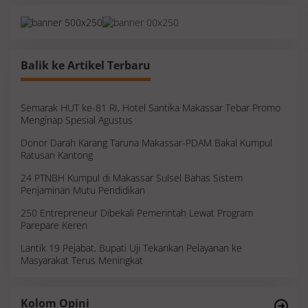
Balik ke Artikel Terbaru
Semarak HUT ke-81 RI, Hotel Santika Makassar Tebar Promo
Menginap Spesial Agustus
Donor Darah Karang Taruna Makassar-PDAM Bakal Kumpul
Ratusan Kantong
24 PTNBH Kumpul di Makassar Sulsel Bahas Sistem
Penjaminan Mutu Pendidikan
250 Entrepreneur Dibekali Pemerintah Lewat Program
Parepare Keren
Lantik 19 Pejabat, Bupati Uji Tekankan Pelayanan ke
Masyarakat Terus Meningkat
Survei, Angka Presentase dan Kejujuran
Kolom Opini
Membaca Realitas