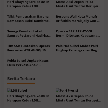
Hari Bhayangkara ke-80, Ini
Massa Aksi Depan Polda
Harapan Ketua LDII
Minta Usut Tuntas Korupsi
Sulawesi Selatan
DAK Dinkes Parepare 2017-
2018
TSM: Pemusnahan Barang
Respons Wali Kota Munafri
Rampasan Bukti Komitmen
Arifuddin Marak Jelly Gun di
Penegakan Hukum
Makassar
Sinergi Kearifan Lokal,
Operasi SAR ATR 42-500
Samsat Pettarani Hadirkan
Resmi Ditutup, Kabasarnas
Layanan Polantas
Sampaikan Terima Kasih
Mappatabe
Tim SAR Tuntaskan Operasi
Polairud Sulsel-Mabes Polri
Pencarian ATR 42-500, 10
Ungkap Penangkapan Ilegal
Korban Ditemukan
Fishing dan Jaringan
Meninggal Dunia
Produsen Detonator
Polda Sulsel Ungkap Kasus
Culik-Perkosa Anak,
Kapolda: Kami Tindak, Tegas
dan Terukur
Berita Terbaru
Hari Bhayangkara ke-80, Ini
Massa Aksi Depan Polda
Harapan Ketua LDII
Minta Usut Tuntas Korupsi
Sulawesi Selatan
DAK Dinkes Parepare 2017-