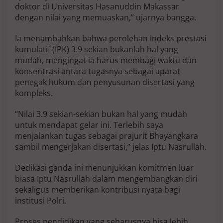
doktor di Universitas Hasanuddin Makassar
e
l
dengan nilai yang memuaskan,” ujarnya bangga.
e
s
Ia menambahkan bahwa perolehan indeks prestasi
a
kumulatif (IPK) 3.9 sekian bukanlah hal yang
i
mudah, mengingat ia harus membagi waktu dan
k
a
konsentrasi antara tugasnya sebagai aparat
n
penegak hukum dan penyusunan disertasi yang
P
kompleks.
e
n
“Nilai 3.9 sekian-sekian bukan hal yang mudah
d
i
untuk mendapat gelar ini. Terlebih saya
d
menjalankan tugas sebagai prajurit Bhayangkara
i
sambil mengerjakan disertasi,” jelas Iptu Nasrullah.
k
a
Dedikasi ganda ini menunjukkan komitmen luar
n
G
biasa Iptu Nasrullah dalam mengembangkan diri
e
sekaligus memberikan kontribusi nyata bagi
l
institusi Polri.
a
r
Proses pendidikan yang seharusnya bisa lebih
D