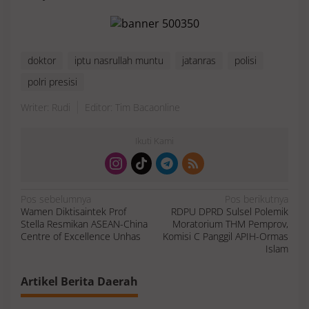
doktor
iptu nasrullah muntu
jatanras
polisi
polri presisi
Writer: Rudi
Editor: Tim Bacaonline
Ikuti Kami
N
Pos sebelumnya
Pos berikutnya
a
Wamen Diktisaintek Prof
RDPU DPRD Sulsel Polemik
v
i
Stella Resmikan ASEAN-China
Moratorium THM Pemprov,
g
a
Centre of Excellence Unhas
Komisi C Panggil APIH-Ormas
s
Islam
i
p
o
s
Artikel Berita Daerah