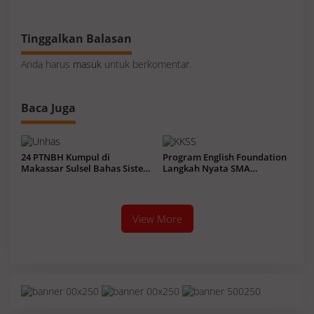
2018
Tinggalkan Balasan
Anda harus
masuk
untuk berkomentar.
Baca Juga
24 PTNBH Kumpul di
Program English Foundation
Makassar Sulsel Bahas Sistem
Langkah Nyata SMA
Penjaminan Mutu Pendidikan
Unggulan KKSS Bone Tatap
Kompetensi Global
View More