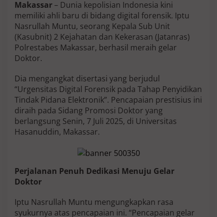
Makassar
– Dunia kepolisian Indonesia kini
o
l
memiliki ahli baru di bidang digital forensik. Iptu
r
Nasrullah Muntu, seorang Kepala Sub Unit
e
(Kasubnit) 2 Kejahatan dan Kekerasan (Jatanras)
s
Polrestabes Makassar, berhasil meraih gelar
t
Doktor.
a
b
e
Dia mengangkat disertasi yang berjudul
s
“Urgensitas Digital Forensik pada Tahap Penyidikan
M
Tindak Pidana Elektronik”. Pencapaian prestisius ini
a
diraih pada Sidang Promosi Doktor yang
k
a
berlangsung Senin, 7 Juli 2025, di Universitas
s
Hasanuddin, Makassar.
s
a
r
S
Perjalanan Penuh Dedikasi Menuju Gelar
u
k
Doktor
s
e
Iptu Nasrullah Muntu mengungkapkan rasa
s
syukurnya atas pencapaian ini. “Pencapaian gelar
S