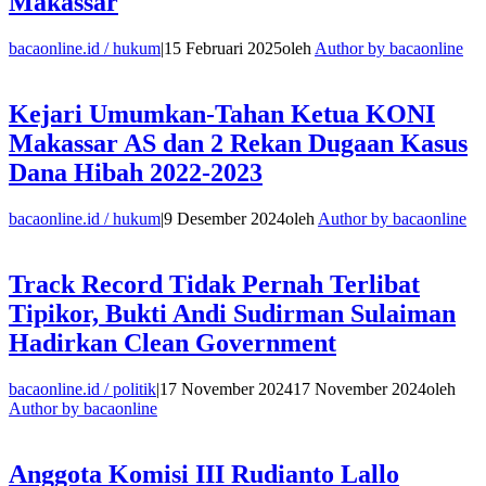
Makassar
bacaonline.id / hukum
|
15 Februari 2025
oleh
Author by bacaonline
Kejari Umumkan-Tahan Ketua KONI
Makassar AS dan 2 Rekan Dugaan Kasus
Dana Hibah 2022-2023
bacaonline.id / hukum
|
9 Desember 2024
oleh
Author by bacaonline
Track Record Tidak Pernah Terlibat
Tipikor, Bukti Andi Sudirman Sulaiman
Hadirkan Clean Government
bacaonline.id / politik
|
17 November 2024
17 November 2024
oleh
Author by bacaonline
Anggota Komisi III Rudianto Lallo