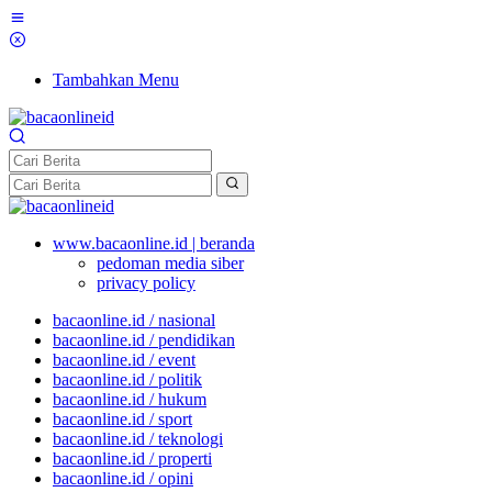
Tambahkan Menu
www.bacaonline.id | beranda
pedoman media siber
privacy policy
bacaonline.id / nasional
bacaonline.id / pendidikan
bacaonline.id / event
bacaonline.id / politik
bacaonline.id / hukum
bacaonline.id / sport
bacaonline.id / teknologi
bacaonline.id / properti
bacaonline.id / opini