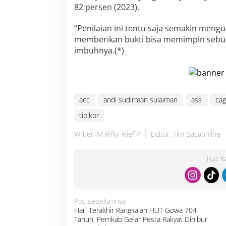
a
82 persen (2023).
i
m
“Penilaian ini tentu saja semakin meng
a
memberikan bukti bisa memimpin sebua
n
H
imbuhnya.(*)
a
d
i
r
k
acc
andi sudirman sulaiman
ass
ca
a
n
tipikor
C
l
Writer: M Rifky Alief P
Editor: Tim Bacaonline
e
a
n
Ikuti 
G
o
v
e
N
Pos sebelumnya
r
a
Hari Terakhir Rangkaian HUT Gowa 704
v
n
i
Tahun, Pemkab Gelar Pesta Rakyat Dihibur
m
g