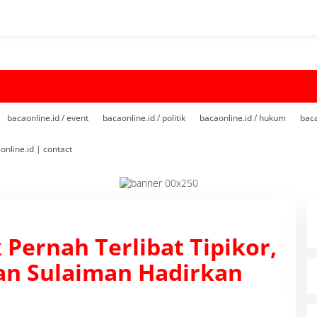
bacaonline.id / event
bacaonline.id / politik
bacaonline.id / hukum
baca
online.id | contact
 Pernah Terlibat Tipikor,
an Sulaiman Hadirkan