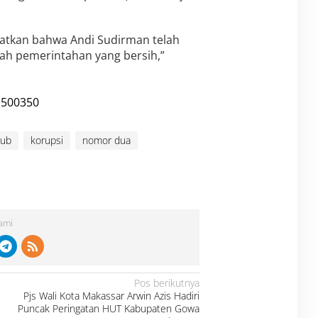
uatkan bahwa Andi Sudirman telah
h pemerintahan yang bersih,”
gub
korupsi
nomor dua
Kami
Pos berikutnya
Pjs Wali Kota Makassar Arwin Azis Hadiri
Puncak Peringatan HUT Kabupaten Gowa