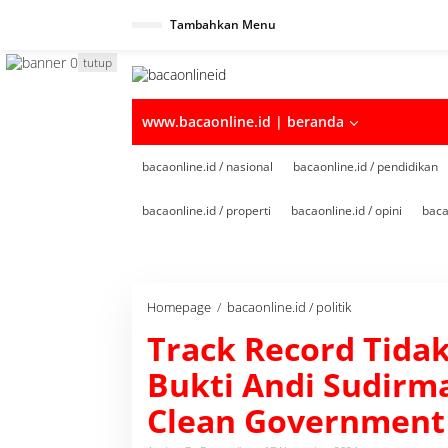
Tambahkan Menu
tutup
www.bacaonline.id | beranda
bacaonline.id / nasional
bacaonline.id / pendidikan
bacaonline.id / properti
bacaonline.id / opini
baca
Homepage
/
bacaonline.id / politik
T
r
Track Record Tidak
a
c
Bukti Andi Sudirm
k
R
Clean Government
e
c