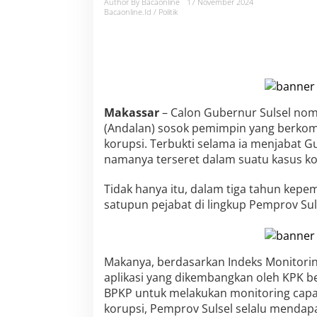
o
Author By Bacaonline
17 November 2024
Bacaonline.id / Politik
r
d
T
i
d
a
k
P
Makassar
– Calon Gubernur Sulsel nom
e
(Andalan) sosok pemimpin yang berko
r
n
korupsi. Terbukti selama ia menjabat G
a
namanya terseret dalam suatu kasus ko
h
T
Tidak hanya itu, dalam tiga tahun kepe
e
satupun pejabat di lingkup Pemprov Sul
r
l
i
b
a
Makanya, berdasarkan Indeks Monitorin
t
aplikasi yang dikembangkan oleh KPK 
T
BPKP untuk melakukan monitoring capa
i
korupsi, Pemprov Sulsel selalu mendapat
p