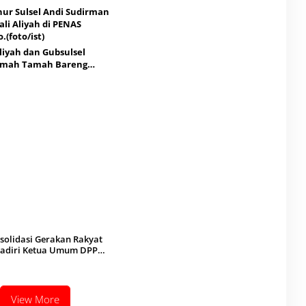
liyah dan Gubsulsel
amah Tamah Bareng
n Sulsel di PENAS
o
solidasi Gerakan Rakyat
ihadiri Ketua Umum DPP
amid
View More