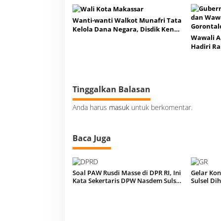
Wanti-wanti Walkot Munafri Tata
Kelola Dana Negara, Disdik Kena
Wawali A
Sorotan Utama
Hadiri R
Kontinge
Gorontal
Tinggalkan Balasan
Anda harus
masuk
untuk berkomentar.
Baca Juga
Soal PAW Rusdi Masse di DPR RI, Ini
Gelar Kon
Kata Sekertaris DPW Nasdem Sulsel
Sulsel D
Cicu
Sahrin H