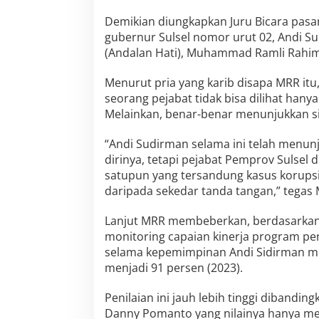
i
k
Demikian diungkapkan Juru Bicara pasa
o
gubernur Sulsel nomor urut 02, Andi S
r
(Andalan Hati), Muhammad Ramli Rahim
,
B
u
Menurut pria yang karib disapa MRR it
k
seorang pejabat tidak bisa dilihat hanya
t
Melainkan, benar-benar menunjukkan si
i
A
“Andi Sudirman selama ini telah menun
n
d
dirinya, tetapi pejabat Pemprov Sulsel
i
satupun yang tersandung kasus korupsi.
S
daripada sekedar tanda tangan,” tegas
u
d
Lanjut MRR membeberkan, berdasarkan I
i
r
monitoring capaian kinerja program pe
m
selama kepemimpinan Andi Sidirman men
a
menjadi 91 persen (2023).
n
S
Penilaian ini jauh lebih tinggi dibandi
u
l
Danny Pomanto yang nilainya hanya men