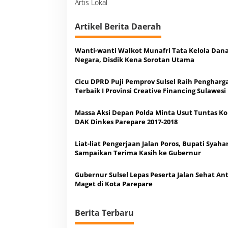
a
Artis Lokal
e
s
i
n
p
t
o
Artikel Berita Daerah
s
Wanti-wanti Walkot Munafri Tata Kelola Dan
Negara, Disdik Kena Sorotan Utama
Cicu DPRD Puji Pemprov Sulsel Raih Pengharg
Terbaik I Provinsi Creative Financing Sulawesi
Massa Aksi Depan Polda Minta Usut Tuntas Ko
DAK Dinkes Parepare 2017-2018
Liat-liat Pengerjaan Jalan Poros, Bupati Syaha
Sampaikan Terima Kasih ke Gubernur
Gubernur Sulsel Lepas Peserta Jalan Sehat Ant
Maget di Kota Parepare
Berita Terbaru