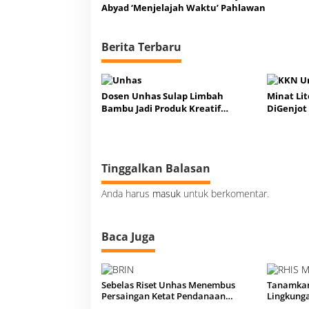
Abyad ‘Menjelajah Waktu’ Pahlawan
Berita Terbaru
Dosen Unhas Sulap Limbah
Minat Lit
Bambu Jadi Produk Kreatif
DiGenjot
Bernilai Ekonomi
Peserta 
Tinggalkan Balasan
Anda harus
masuk
untuk berkomentar.
Baca Juga
Sebelas Riset Unhas Menembus
Tanamkan 
Persaingan Ketat Pendanaan
Lingkung
Nasional BRIN
Wajibkan