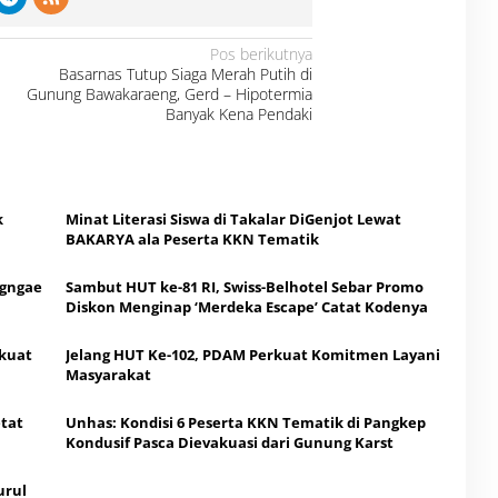
Pos berikutnya
Basarnas Tutup Siaga Merah Putih di
Gunung Bawakaraeng, Gerd – Hipotermia
Banyak Kena Pendaki
k
Minat Literasi Siswa di Takalar DiGenjot Lewat
BAKARYA ala Peserta KKN Tematik
ngngae
​Sambut HUT ke-81 RI, Swiss-Belhotel Sebar Promo
Diskon Menginap ‘Merdeka Escape’ Catat Kodenya
kuat
Jelang HUT Ke-102, PDAM Perkuat Komitmen Layani
Masyarakat
tat
Unhas: Kondisi 6 Peserta KKN Tematik di Pangkep
Kondusif Pasca Dievakuasi dari Gunung Karst
urul