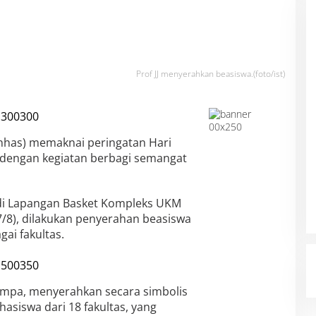
Prof JJ menyerahkan beasiswa.(foto/ist)
nhas) memaknai peringatan Hari
 dengan kegiatan berbagi semangat
 di Lapangan Basket Kompleks UKM
/8), dilakukan penyerahan beasiswa
ai fakultas.
 Jompa, menyerahkan secara simbolis
siswa dari 18 fakultas, yang