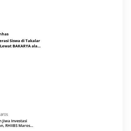
erasi Siswa di Takalar
 Lewat BAKARYA ala
KKN Tematik
Jiwa Investasi
an, RHIIBS Maros
 Siswa Tanam 3 Pohon Per