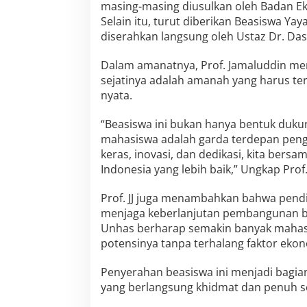
B
masing-masing diusulkan oleh Badan Eks
E
Selain itu, turut diberikan Beasiswa Yay
M
diserahkan langsung oleh Ustaz Dr. Das’
d
a
Dalam amanatnya, Prof. Jamaluddin 
n
k
sejatinya adalah amanah yang harus teru
e
nyata.
Y
a
“Beasiswa ini bukan hanya bentuk duku
y
mahasiswa adalah garda terdepan peng
a
s
keras, inovasi, dan dedikasi, kita b
a
Indonesia yang lebih baik,” Ungkap Prof. 
n
U
Prof. JJ juga menambahkan bahwa pendi
D
menjaga keberlanjutan pembangunan ba
L
d
Unhas berharap semakin banyak maha
i
potensinya tanpa terhalang faktor ekon
M
o
Penyerahan beasiswa ini menjadi bagia
m
yang berlangsung khidmat dan penuh 
e
n