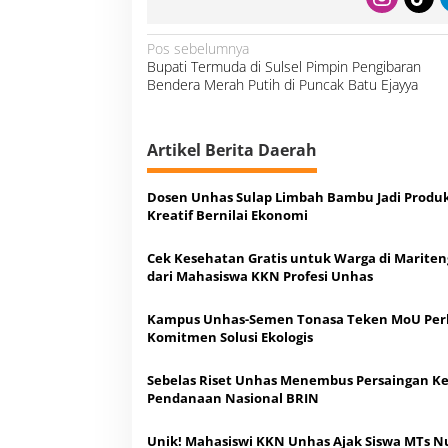
N
Pos sebelumnya
a
Bupati Termuda di Sulsel Pimpin Pengibaran
v
i
Bendera Merah Putih di Puncak Batu Ejayya
g
a
s
i
p
o
Artikel Berita Daerah
s
Dosen Unhas Sulap Limbah Bambu Jadi Produ
Kreatif Bernilai Ekonomi
Cek Kesehatan Gratis untuk Warga di Marite
dari Mahasiswa KKN Profesi Unhas
Kampus Unhas-Semen Tonasa Teken MoU Per
Komitmen Solusi Ekologis
Sebelas Riset Unhas Menembus Persaingan Ke
Pendanaan Nasional BRIN
Unik! Mahasiswi KKN Unhas Ajak Siswa MTs N