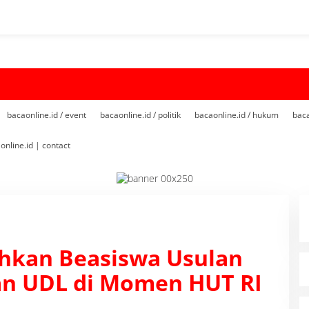
bacaonline.id / event
bacaonline.id / politik
bacaonline.id / hukum
baca
online.id | contact
hkan Beasiswa Usulan
an UDL di Momen HUT RI