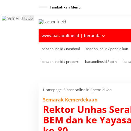
Tambahkan Menu
tutup
www.bacaonline.id | beranda
bacaonline.id / nasional
bacaonline.id / pendidikan
bacaonline.id / properti
bacaonline.id / opini
baca
Homepage
/
bacaonline.id / pendidikan
R
e
Semarak Kemerdekaan
k
Rektor Unhas Sera
t
o
BEM dan ke Yayas
r
U
ke-80
n