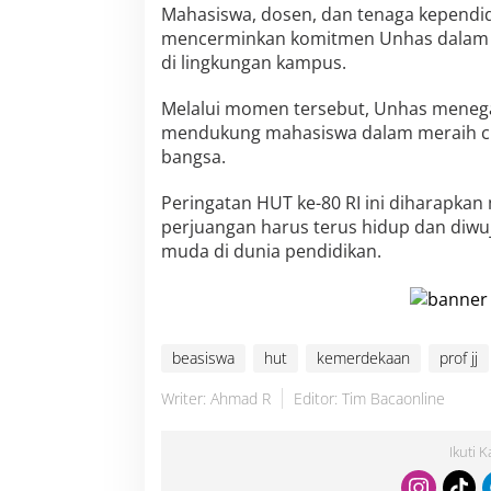
H
Mahasiswa, dosen, dan tenaga kependidi
U
mencerminkan komitmen Unhas dalam m
T
di lingkungan kampus.
R
I
k
Melalui momen tersebut, Unhas meneg
e
mendukung mahasiswa dalam meraih cita
-
bangsa.
8
0
Peringatan HUT ke-80 RI ini diharapka
perjuangan harus terus hidup dan diwuj
muda di dunia pendidikan.
beasiswa
hut
kemerdekaan
prof jj
Writer: Ahmad R
Editor: Tim Bacaonline
Ikuti 