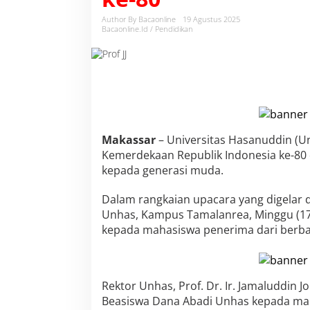
h
a
Author By Bacaonline
19 Agustus 2025
s
Bacaonline.id / Pendidikan
S
e
r
a
h
k
a
n
Makassar
– Universitas Hasanuddin (U
B
e
Kemerdekaan Republik Indonesia ke-80
a
kepada generasi muda.
s
i
Dalam rangkaian upacara yang digelar
s
Unhas, Kampus Tamalanrea, Minggu (17
w
a
kepada mahasiswa penerima dari berbag
U
s
u
l
Rektor Unhas, Prof. Dr. Ir. Jamaluddin
a
Beasiswa Dana Abadi Unhas kepada maha
n