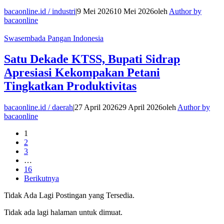
bacaonline.id / industri
|
9 Mei 2026
10 Mei 2026
oleh
Author by
bacaonline
Swasembada Pangan Indonesia
Satu Dekade KTSS, Bupati Sidrap
Apresiasi Kekompakan Petani
Tingkatkan Produktivitas
bacaonline.id / daerah
|
27 April 2026
29 April 2026
oleh
Author by
bacaonline
1
2
3
…
16
Berikutnya
Tidak Ada Lagi Postingan yang Tersedia.
Tidak ada lagi halaman untuk dimuat.