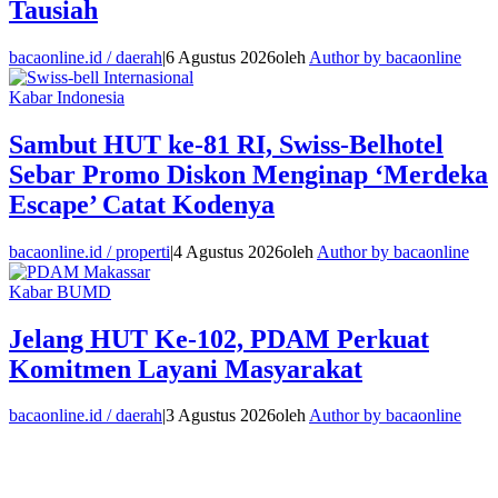
Tausiah
bacaonline.id / daerah
|
6 Agustus 2026
oleh
Author by bacaonline
Kabar Indonesia
​Sambut HUT ke-81 RI, Swiss-Belhotel
Sebar Promo Diskon Menginap ‘Merdeka
Escape’ Catat Kodenya
bacaonline.id / properti
|
4 Agustus 2026
oleh
Author by bacaonline
Kabar BUMD
Jelang HUT Ke-102, PDAM Perkuat
Komitmen Layani Masyarakat
bacaonline.id / daerah
|
3 Agustus 2026
oleh
Author by bacaonline