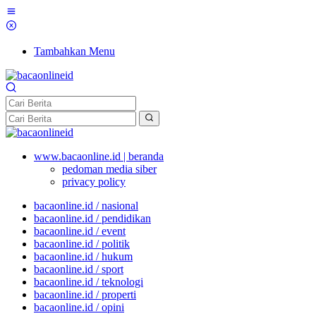
Tambahkan Menu
www.bacaonline.id | beranda
pedoman media siber
privacy policy
bacaonline.id / nasional
bacaonline.id / pendidikan
bacaonline.id / event
bacaonline.id / politik
bacaonline.id / hukum
bacaonline.id / sport
bacaonline.id / teknologi
bacaonline.id / properti
bacaonline.id / opini