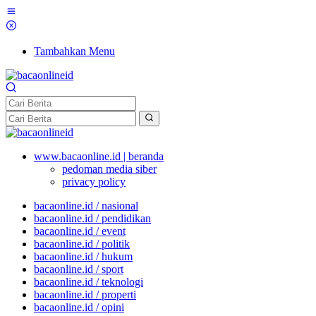
Tambahkan Menu
www.bacaonline.id | beranda
pedoman media siber
privacy policy
bacaonline.id / nasional
bacaonline.id / pendidikan
bacaonline.id / event
bacaonline.id / politik
bacaonline.id / hukum
bacaonline.id / sport
bacaonline.id / teknologi
bacaonline.id / properti
bacaonline.id / opini