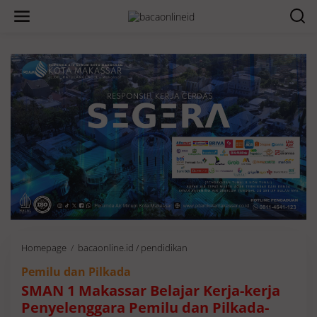
Homepage
/
bacaonline.id / pendidikan
S
M
Pemilu dan Pilkada
A
N
SMAN 1 Makassar Belajar Kerja-kerja
1
Penyelenggara Pemilu dan Pilkada-
M