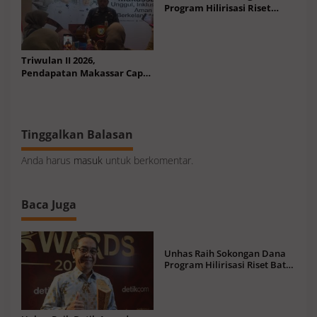
Program Hilirisasi Riset
Batch I Rp31,1 M Bantu 67
Inovasi
Triwulan II 2026,
Pendapatan Makassar Capai
49 Persen, Surplus Rp130
Miliar
Tinggalkan Balasan
Anda harus
masuk
untuk berkomentar.
Baca Juga
Unhas Raih Sokongan Dana
Program Hilirisasi Riset Batch
I Rp31,1 M Bantu 67 Inovasi