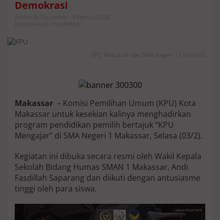
Demokrasi
a
k
Author By Bacaonline
4 Februari 2026
a
Bacaonline.id / Pendidikan
s
s
a
KPU Makassar dan SMA Negeri 11.(foto/ist)
r
B
e
l
a
Makassar
– Komisi Pemilihan Umum (KPU) Kota
j
a
Makassar untuk kesekian kalinya menghadirkan
r
program pendidikan pemilih bertajuk “KPU
K
Mengajar” di SMA Negeri 1 Makassar, Selasa (03/2).
e
r
Kegiatan ini dibuka secara resmi oleh Wakil Kepala
j
a
Sekolah Bidang Humas SMAN 1 Makassar, Andi
-
Fasdillah Saparang dan diikuti dengan antusiasme
k
tinggi oleh para siswa.
e
r
j
a