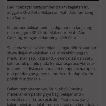
k
Hadir sebagai narasumber dalam kegiatan ini,
a
anggota KPU Kota Makassar, Muh. Abdi Goncing
d
a
dan Sapri.
-
D
Materi pendidikan pemilih dipaparkan langsung
e
oleh Anggota KPU Kota Makassar, Muh. Abdi
m
Goncing, dengan didampingi oleh Sapri.
o
k
r
Suasana sosialisasi menjadi sangat hidup saat para
a
siswa diajak melakukan aksi interaktif dengan
s
menuliskan satu kata untuk demokrasi dan satu
i
kata untuk pemilu pada lembar aspirasi. Aktivitas
ini memicu diskusi mendalam mengenai harapan
dan pandangan generasi muda terhadap sistem
politik di Indonesia.
Dalam pemaparannya, Muh. Abdi Goncing
menekankan pentingnya bagi pelajar untuk
memiliki nalar kritis sejak dini. “Satu kata yang
kalian tuliskan adalah representasi dari kepedulian