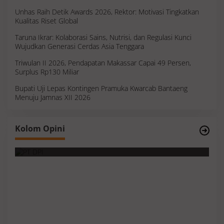
Unhas Raih Detik Awards 2026, Rektor: Motivasi Tingkatkan
Kualitas Riset Global
Taruna Ikrar: Kolaborasi Sains, Nutrisi, dan Regulasi Kunci
Wujudkan Generasi Cerdas Asia Tenggara
Triwulan II 2026, Pendapatan Makassar Capai 49 Persen,
Surplus Rp130 Miliar
Bupati Uji Lepas Kontingen Pramuka Kwarcab Bantaeng
Menuju Jamnas XII 2026
Survei, Angka Presentase dan Kejujuran
Kolom Opini
Membaca Realitas
S