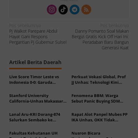
N
Pos sebelumnya
Pos berikutnya
a
Pj Walkot Parepare Abdul
Danny Pomanto Soal Makan
v
i
Hayat Gani Respons
Bergizi Gratis Kick Off Hari Ini:
g
a
Pergantian Pj Gubernur Sulsel
Peradaban Baru Bangun
s
Generasi Kuat
i
p
o
s
Artikel Berita Daerah
Live Score Timor Leste vs
Perkuat Vokasi Global, Prof
Indonesia 0-0: Garuda
JJ Unhas: Teknologi Kini
Dominan, Timor Leste Main
Kebutuhan Utama
10 Orang
Stanford University
Fenomena BBM: Warga
California-Unhas Makassar
Sebut Panic Buying SDM
Hadirkan Layanan
Rendah-Edukasi Jangan Isi
Kesehatan Gratis untuk
Full Tank
Lanal Aru-KRI Dorang-874
Rapat Alot Panpel Mubes PP
Masyarakat
Salurkan Sembako ke
IKA Unhas, OKK Tidak
Nelayan Pesisir
Setuju Plt Pengurus
Fakultas Kehutanan UH
Nusron Bicara