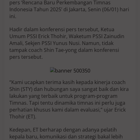
pers ‘Rencana Baru Perkembangan Timnas
i
Indonesia Tahun 2025’ di Jakarta, Senin (06/01) hari
P
e
ini.
l
a
Hadir dalam konferensi pers tersebut, Ketua
t
Umum PSSI Erick Thohir, Waketum PSSI Zainudin
i
Amali, Sekjen PSSI Yunus Nusi. Namun, tidak
h
K
tampak coach Shin Tae-yong dalam konferensi
e
pers tersebut.
p
a
l
a
“Kami ucapkan terima kasih kepada kinerja coach
T
i
Shin (STY) dan hubungan saya sangat baik dan kira
m
lakukan yang terbaik untuk program-program
n
Timnas. Tapi tentu dinamika timnas ini perlu juga
a
perhatian khusus kami dalam evaluasi,” ujar Erick
s
Thohir (ET).
I
n
d
Kedepan, ET berharap dengan adanya pelatih
o
kepala baru, komunikasi dan strategi bakal lebih
n