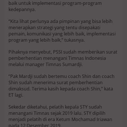
baik untuk implementasi program-program
e
kedepannya.
s
i
a
“Kita lihat perlunya ada pimpinan yang bisa lebih
,
menerapkan strategi yang tentu disepakati
B
pemain, komunikasi yang lebih baik, implementasi
e
program yang lebih baik,” tukasnya.
r
e
d
Pihaknya menyebut, PSSI sudah memberikan surat
a
pemberhentian menangani Timnas Indonesia
r
melalui manager Timnas Sumardji.
N
a
m
“Pak Mardji sudah bertemu coach Shin dan coach
a
Shin sudah menerima surat pemberhentian
L
dimaksud. Terima kasih kepada coach Shin,” kata
o
ET lagi.
u
i
s
Sekedar diketahui, pelatih kepala STY sudah
-
menangani Timnas sejak 2019 lalu. STY dipilih
K
menjadi pelatih di era Ketum Mochamad Iriawan
l
pada 12 Desember 2019.
u