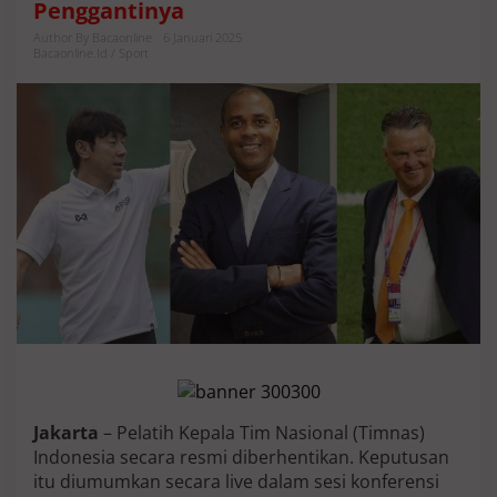
Penggantinya
h
o
Author By Bacaonline
6 Januari 2025
h
Bacaonline.id / Sport
i
r
C
o
p
o
t
S
h
i
n
T
a
e
-
y
o
n
Jakarta
– Pelatih Kepala Tim Nasional (Timnas)
g
J
Indonesia secara resmi diberhentikan. Keputusan
a
itu diumumkan secara live dalam sesi konferensi
d