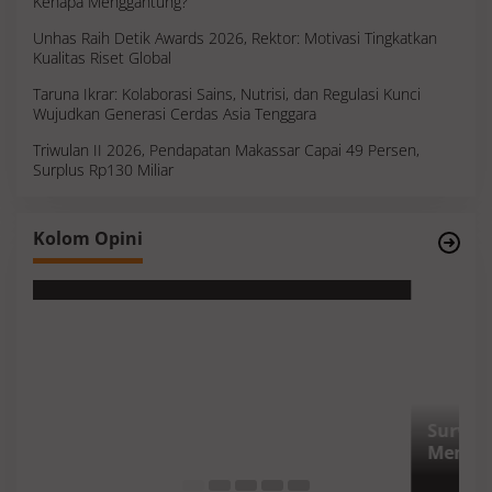
Kenapa Menggantung?
Unhas Raih Detik Awards 2026, Rektor: Motivasi Tingkatkan
Kualitas Riset Global
Taruna Ikrar: Kolaborasi Sains, Nutrisi, dan Regulasi Kunci
Wujudkan Generasi Cerdas Asia Tenggara
Triwulan II 2026, Pendapatan Makassar Capai 49 Persen,
Surplus Rp130 Miliar
Survei, Angka Presentase dan Kejujuran
Kolom Opini
Membaca Realitas
S
I
M