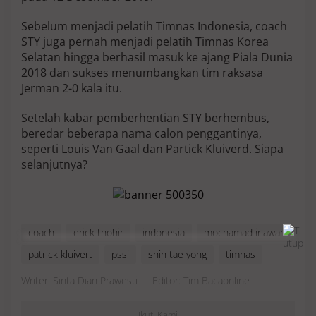
i
v
Sebelum menjadi pelatih Timnas Indonesia, coach
e
STY juga pernah menjadi pelatih Timnas Korea
r
Selatan hingga berhasil masuk ke ajang Piala Dunia
t
2018 dan sukses menumbangkan tim raksasa
P
Jerman 2-0 kala itu.
e
n
g
Setelah kabar pemberhentian STY berhembus,
g
beredar beberapa nama calon penggantinya,
a
seperti Louis Van Gaal dan Partick Kluiverd. Siapa
n
selanjutnya?
t
i
n
y
a
coach
erick thohir
indonesia
mochamad iriawan
patrick kluivert
pssi
shin tae yong
timnas
Writer: Sinta Dian Prawesti
Editor: Tim Bacaonline
Ikuti Kami