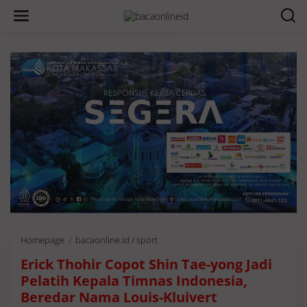
Homepage
/
bacaonline.id / sport
E
r
Erick Thohir Copot Shin Tae-yong Jadi
i
c
Pelatih Kepala Timnas Indonesia,
k
Beredar Nama Louis-Kluivert
T