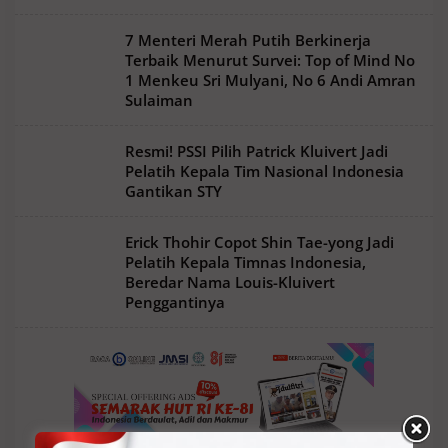
7 Menteri Merah Putih Berkinerja
Terbaik Menurut Survei: Top of Mind No
1 Menkeu Sri Mulyani, No 6 Andi Amran
Sulaiman
Resmi! PSSI Pilih Patrick Kluivert Jadi
Pelatih Kepala Tim Nasional Indonesia
Gantikan STY
Erick Thohir Copot Shin Tae-yong Jadi
Pelatih Kepala Timnas Indonesia,
Beredar Nama Louis-Kluivert
Penggantinya