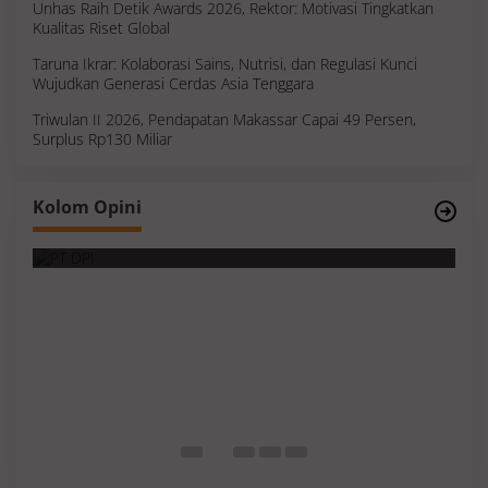
Unhas Raih Detik Awards 2026, Rektor: Motivasi Tingkatkan
Kualitas Riset Global
Taruna Ikrar: Kolaborasi Sains, Nutrisi, dan Regulasi Kunci
Wujudkan Generasi Cerdas Asia Tenggara
Triwulan II 2026, Pendapatan Makassar Capai 49 Persen,
Surplus Rp130 Miliar
Survei, Angka Presentase dan Kejujuran
Kolom Opini
Membaca Realitas
S
I
M