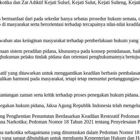
tika dan Zat Adiktif Kejati Sulsel, Kejati Sulut, Kejati Sulteng, Kejat
 bermanfaat dari pada sekedar hanya sebatas prosedur hukum semata,
 masyarakat serta berorientasi terhadap tercapainya nilai-nilai kead
jawaban atas keinginan masyarakat terhadap pemberlakuan hukum yang 
n sistem peradilan pidana, khususnya pada konsep pemidanaan, baik 
 penghukuman pelaku tindak pidana dan orientasi penghukumannya bert
natif yang ditawarkan untuk menggantikan keadilan berbasis pembalasa
ikan harmoni pada masyarakat, tetapi tetap menuntut pertanggungjawaba
antangan zaman serta kritik terhadap proses penegakan hukum pidana.
egakan hukum pidana, Jaksa Agung Republik Indonesia telah mengeluark
ang Penghentian Penuntutan Berdasarkan Keadilan Restoratif Pedoma
na Narkotika; Pedoman Nomor 18 Tahun 2021 tentang Penyelesaian P
idana narkotika sebagaimana yang dirumuskan dalam Pedoman Nomor 18
lusi yang sangat dibutuhkan untuk membantu Kementerian Hukum da