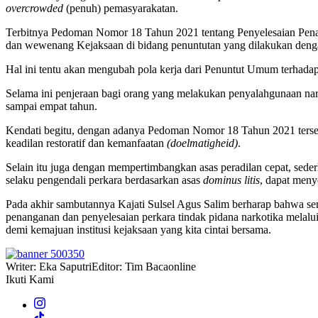
overcrowded
(penuh) pemasyarakatan.
Terbitnya Pedoman Nomor 18 Tahun 2021 tentang Penyelesaian Pena
dan wewenang Kejaksaan di bidang penuntutan yang dilakukan deng
Hal ini tentu akan mengubah pola kerja dari Penuntut Umum terhada
Selama ini penjeraan bagi orang yang melakukan penyalahgunaan na
sampai empat tahun.
Kendati begitu, dengan adanya Pedoman Nomor 18 Tahun 2021 tersebu
keadilan restoratif dan kemanfaatan
(doelmatigheid)
.
Selain itu juga dengan mempertimbangkan asas peradilan cepat, seder
selaku pengendali perkara berdasarkan asas
dominus litis
, dapat meny
Pada akhir sambutannya Kajati Sulsel Agus Salim berharap bahwa sem
penanganan dan penyelesaian perkara tindak pidana narkotika melalu
demi kemajuan institusi kejaksaan yang kita cintai bersama.
Writer: Eka Saputri
Editor: Tim Bacaonline
Ikuti Kami