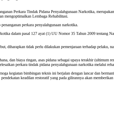
nganan Perkara Tindak Pidana Penyalahgunaan Narkotika, merupakan 
an mengoptimalkan Lembaga Rehabilitasi.
p penanganan perkara penyalahgunaan narkotika.
rkotika dalam pasal 127 ayat (1) UU Nomor 35 Tahun 2009 tentang Nar
t, diharapkan tidak perlu dilakukan pemenjaraan terhadap pelaku, n
hana, dan biaya ringan, asas pidana sebagai upaya terakhir (ultimum 
elesaikan perkara tindak pidana penyalahgunaan narkotika melalui rehab
oga kegiatan bimbingan teknis ini berjalan dengan lancar dan berman
i pendekatan keadilan restoratif yang pada gilirannya akan memberika