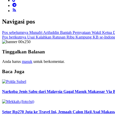
Navigasi pos
Pos sebelumnya
Munafri Arifuddin Bantah Pernyataan Wakil Ketu
Pos berikutnya
Usai Kalahkan Ratusan Ribu Kampung KB se-Indones
Tinggalkan Balasan
Anda harus
masuk
untuk berkomentar.
Baca Juga
Narkoba Jenis Sabu dari Malaysia Gagal Masuk Makassar Via
Setor Rp270 Juta ke Travel Ini, Jemaah Calon Haji Asal Makas