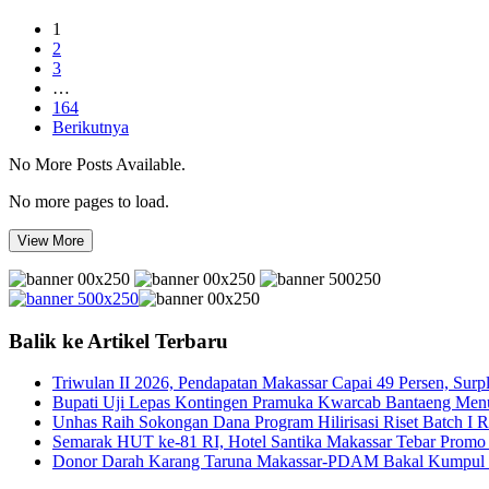
1
2
3
…
164
Berikutnya
No More Posts Available.
No more pages to load.
View More
Balik ke Artikel Terbaru
Triwulan II 2026, Pendapatan Makassar Capai 49 Persen, Surp
Bupati Uji Lepas Kontingen Pramuka Kwarcab Bantaeng Men
Unhas Raih Sokongan Dana Program Hilirisasi Riset Batch I 
Semarak HUT ke-81 RI, Hotel Santika Makassar Tebar Promo
Donor Darah Karang Taruna Makassar-PDAM Bakal Kumpul 