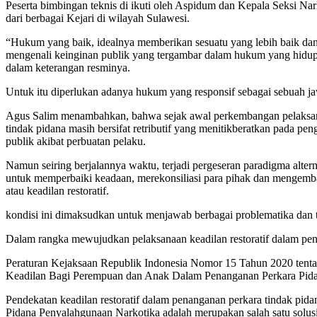
Peserta bimbingan teknis di ikuti oleh Aspidum dan Kepala Seksi Narko
dari berbagai Kejari di wilayah Sulawesi.
“Hukum yang baik, idealnya memberikan sesuatu yang lebih baik dan
mengenali keinginan publik yang tergambar dalam hukum yang hidup di
dalam keterangan resminya.
Untuk itu diperlukan adanya hukum yang responsif sebagai sebuah 
Agus Salim menambahkan, bahwa sejak awal perkembangan pelaksanaa
tindak pidana masih bersifat retributif yang menitikberatkan pada
publik akibat perbuatan pelaku.
Namun seiring berjalannya waktu, terjadi pergeseran paradigma alter
untuk memperbaiki keadaan, merekonsiliasi para pihak dan mengembal
atau keadilan restoratif.
kondisi ini dimaksudkan untuk menjawab berbagai problematika dan t
Dalam rangka mewujudkan pelaksanaan keadilan restoratif dalam pen
​Peraturan Kejaksaan Republik Indonesia Nomor 15 Tahun 2020 tent
Keadilan Bagi Perempuan dan Anak Dalam Penanganan Perkara Pida
Pendekatan keadilan restoratif dalam penanganan perkara tindak p
Pidana Penyalahgunaan Narkotika adalah merupakan salah satu so