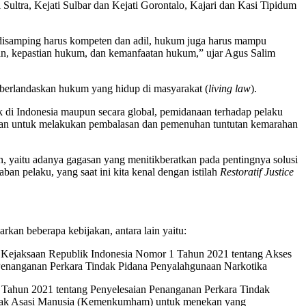
i Sultra, Kejati Sulbar dan Kejati Gorontalo, Kajari dan Kasi Tipidum
 disamping harus kompeten dan adil, hukum juga harus mampu
ilan, kepastian hukum, dan kemanfaatan hukum,” ujar Agus Salim
berlandaskan hukum yang hidup di masyarakat (
living law
).
di Indonesia maupun secara global, pemidanaan terhadap pelaku
ujuan untuk melakukan pembalasan dan pemenuhan tuntutan kemarahan
n, yaitu adanya gagasan yang menitikberatkan pada pentingnya solusi
n pelaku, yang saat ini kita kenal dengan istilah
Restoratif Justice
an beberapa kebijakan, antara lain yaitu:
n Kejaksaan Republik Indonesia Nomor 1 Tahun 2021 tentang Akses
enanganan Perkara Tindak Pidana Penyalahgunaan Narkotika
 Tahun 2021 tentang Penyelesaian Penanganan Perkara Tindak
n Hak Asasi Manusia (Kemenkumham) untuk menekan yang