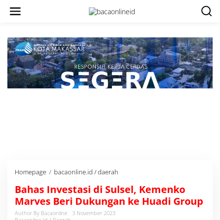
Homepage
/
bacaonline.id / daerah
B
a
Bahas Investasi di Sulsel, Kemenko
h
a
Marves Beri Dukungan ke Huadi Group
s
Author By Bacaonline
3 November 2023
I
Bacaonline.id / Daerah