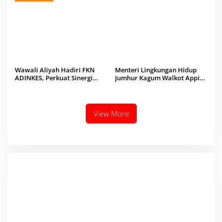
Wawali Aliyah Hadiri FKN
Menteri Lingkungan Hidup
ADINKES, Perkuat Sinergi
Jumhur Kagum Walkot Appi
Layanan Kesehatan
Benahi Sampah Usai
Kunjungi TPA Tamangapa
View More