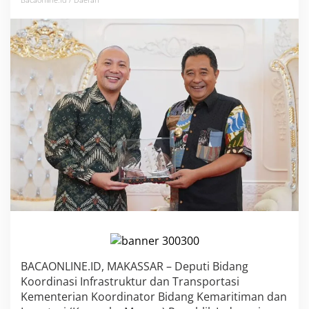
n
v
e
s
t
a
s
i
d
i
S
u
l
s
e
l
,
K
e
m
e
BACAONLINE.ID, MAKASSAR – Deputi Bidang
n
Koordinasi Infrastruktur dan Transportasi
k
o
Kementerian Koordinator Bidang Kemaritiman dan
M