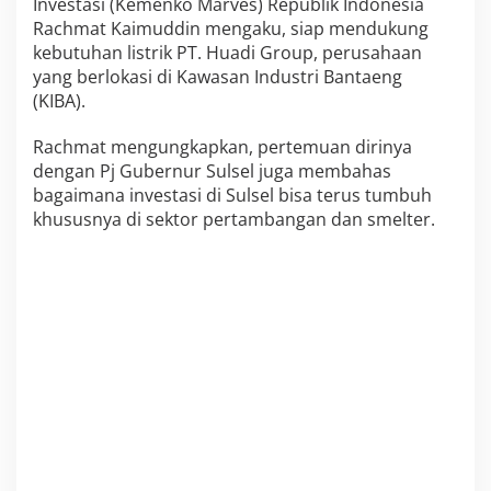
Investasi (Kemenko Marves) Republik Indonesia
a
Rachmat Kaimuddin mengaku, siap mendukung
r
kebutuhan listrik PT. Huadi Group, perusahaan
v
e
yang berlokasi di Kawasan Industri Bantaeng
s
(KIBA).
B
e
Rachmat mengungkapkan, pertemuan dirinya
r
dengan Pj Gubernur Sulsel juga membahas
i
D
bagaimana investasi di Sulsel bisa terus tumbuh
u
khususnya di sektor pertambangan dan smelter.
k
u
n
g
a
n
k
e
H
u
a
d
i
G