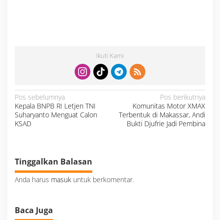
Ikuti Kami
N
Pos sebelumnya
Pos berikutnya
a
Kepala BNPB RI Letjen TNI
Komunitas Motor XMAX
v
i
Suharyanto Menguat Calon
Terbentuk di Makassar, Andi
g
a
KSAD
Bukti Djufrie Jadi Pembina
s
i
p
o
s
Tinggalkan Balasan
Anda harus
masuk
untuk berkomentar.
Baca Juga