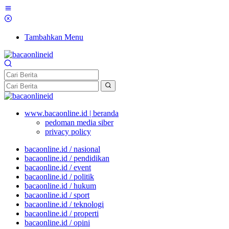
Tambahkan Menu
www.bacaonline.id | beranda
pedoman media siber
privacy policy
bacaonline.id / nasional
bacaonline.id / pendidikan
bacaonline.id / event
bacaonline.id / politik
bacaonline.id / hukum
bacaonline.id / sport
bacaonline.id / teknologi
bacaonline.id / properti
bacaonline.id / opini