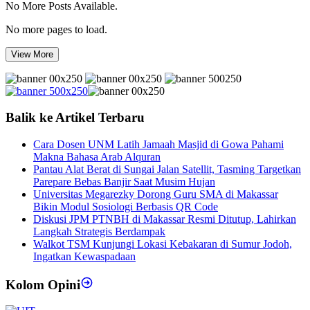
No More Posts Available.
No more pages to load.
View More
Balik ke Artikel Terbaru
Cara Dosen UNM Latih Jamaah Masjid di Gowa Pahami
Makna Bahasa Arab Alquran
Pantau Alat Berat di Sungai Jalan Satellit, Tasming Targetkan
Parepare Bebas Banjir Saat Musim Hujan
Universitas Megarezky Dorong Guru SMA di Makassar
Bikin Modul Sosiologi Berbasis QR Code
Diskusi JPM PTNBH di Makassar Resmi Ditutup, Lahirkan
Langkah Strategis Berdampak
Walkot TSM Kunjungi Lokasi Kebakaran di Sumur Jodoh,
Ingatkan Kewaspadaan
Kolom Opini