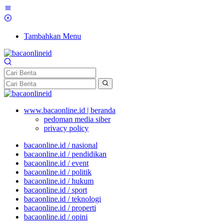
Tambahkan Menu
www.bacaonline.id | beranda
pedoman media siber
privacy policy
bacaonline.id / nasional
bacaonline.id / pendidikan
bacaonline.id / event
bacaonline.id / politik
bacaonline.id / hukum
bacaonline.id / sport
bacaonline.id / teknologi
bacaonline.id / properti
bacaonline.id / opini