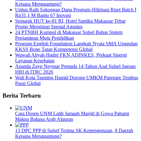
Kenapa Menggantung?
Unhas Raih Sokongan Dana Program Hilirisasi Riset Batch I
Rp31,1 M Bantu 67 Inovasi
Semarak HUT ke-81 RI, Hotel Santika Makassar Tebar
Promo Menginap Spesial Agustus
24 PTNBH Kumpul di Makassar Sulsel Bahas Sistem
Penjaminan Mutu Pendidikan
Program English Foundation Langkah Nyata SMA Unggulan
KKSS Bone Tatap Kompetensi Global
Wawali Aliyah Hadiri FKN ADINKES, Perkuat Sinergi
Layanan Kesehatan
Ananda Zayn Neymar Pemuda 14 Tahun Asal Sulsel Jagoan
HRI di ITRC 2026
Wali Kota Tasming Hamid Dorong UMKM Parepare Tembus
Pasar Global
Berita Terbaru
Cara Dosen UNM Latih Jamaah Masjid di Gowa Pahami
Makna Bahasa Arab Alquran
13 DPC PPP di Sulsel Terima SK Kepengurusan, 8 Daerah
Kenapa Menggantung?