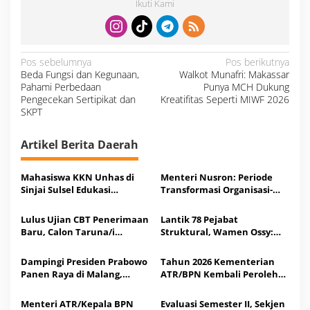
Ikuti Kami
N
Pos sebelumnya
Pos berikutnya
a
Beda Fungsi dan Kegunaan,
Walkot Munafri: Makassar
v
i
Pahami Perbedaan
Punya MCH Dukung
g
a
Pengecekan Sertipikat dan
Kreatifitas Seperti MIWF 2026
s
SKPT
i
p
o
s
Artikel Berita Daerah
Mahasiswa KKN Unhas di
Menteri Nusron: Periode
Sinjai Sulsel Edukasi
Transformasi Organisasi-
Tahapan Pengurusan
Layanan, Tempatkan
Sertipikasi Tanah
Rakyat sebagai Raja yang
Lulus Ujian CBT Penerimaan
Lantik 78 Pejabat
Harus Dilayani
Baru, Calon Taruna/i
Struktural, Wamen Ossy:
Politeknik Agraria STPN
Rotasi dan Promosi Jabatan
Ikuti Seleksi Lanjutan
Bentuk Birokrat yang
Dampingi Presiden Prabowo
Tahun 2026 Kementerian
Adaptif
Panen Raya di Malang,
ATR/BPN Kembali Peroleh
Menteri Nusron: Ketahanan
Predikat WTP dari BPK RI
Pangan Butuh Kepastian
Menteri ATR/Kepala BPN
Evaluasi Semester II, Sekjen