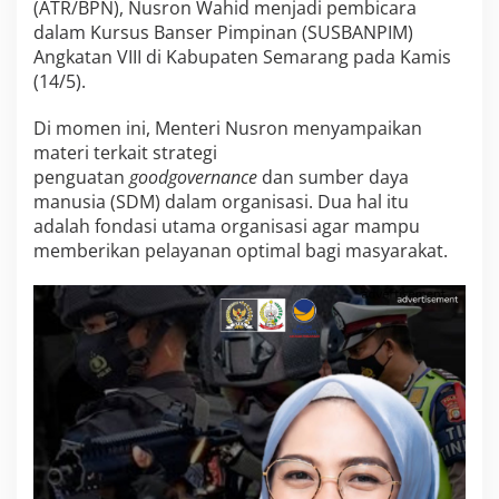
(ATR/BPN), Nusron Wahid menjadi pembicara
:
dalam Kursus Banser Pimpinan (SUSBANPIM)
G
o
Angkatan VIII di Kabupaten Semarang pada Kamis
o
(14/5).
d
G
Di momen ini, Menteri Nusron menyampaikan
o
materi terkait strategi
v
e
penguatan
good
governance
dan sumber daya
r
manusia (SDM) dalam organisasi. Dua hal itu
n
adalah fondasi utama organisasi agar mampu
a
memberikan pelayanan optimal bagi masyarakat.
n
c
e
D
i
m
u
l
a
i
d
a
r