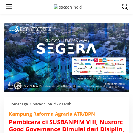
Homepage
/
bacaonline.id / daerah
P
e
Kampung Reforma Agraria ATR/BPN
m
b
Pembicara di SUSBANPIM VIII, Nusron:
i
Good Governance Dimulai dari Disiplin,
c