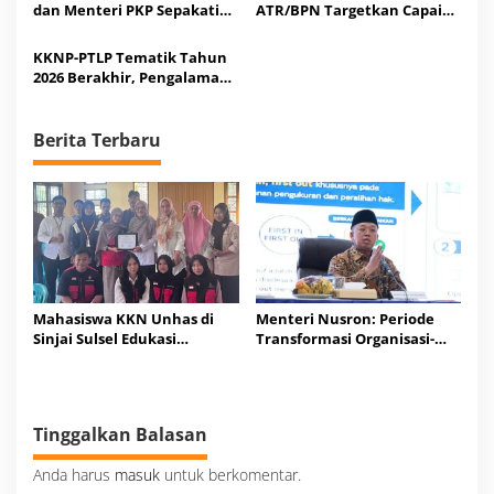
Hukum Tanah
dan Menteri PKP Sepakati
ATR/BPN Targetkan Capaian
Program Sertipikasi Gratis
Kinerja 98% untuk Tahun
bagi Masyarakat
2026
KKNP-PTLP Tematik Tahun
Berpenghasilan Rendah
2026 Berakhir, Pengalaman
Lapangan Jadi Best Practice
Taruna/i Poltek Agraria
STPN
Berita Terbaru
Mahasiswa KKN Unhas di
Menteri Nusron: Periode
Sinjai Sulsel Edukasi
Transformasi Organisasi-
Tahapan Pengurusan
Layanan, Tempatkan
Sertipikasi Tanah
Rakyat sebagai Raja yang
Harus Dilayani
Tinggalkan Balasan
Anda harus
masuk
untuk berkomentar.