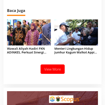
Baca Juga
Wawali Aliyah Hadiri FKN
Menteri Lingkungan Hidup
ADINKES, Perkuat Sinergi
Jumhur Kagum Walkot Appi
Layanan Kesehatan
Benahi Sampah Usai
Kunjungi TPA Tamangapa
View More