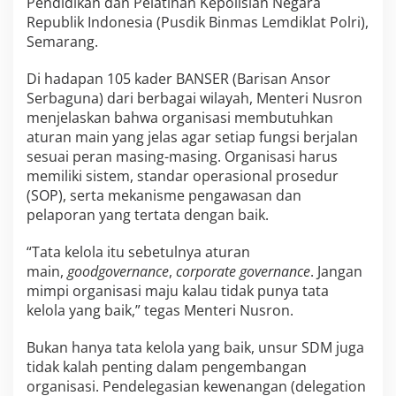
Pendidikan dan Pelatihan Kepolisian Negara
T
Republik Indonesia (Pusdik Binmas Lemdiklat Polri),
a
Semarang.
t
a
Di hadapan 105 kader BANSER (Barisan Ansor
K
e
Serbaguna) dari berbagai wilayah, Menteri Nusron
l
menjelaskan bahwa organisasi membutuhkan
o
aturan main yang jelas agar setiap fungsi berjalan
l
sesuai peran masing-masing. Organisasi harus
a
J
memiliki sistem, standar operasional prosedur
e
(SOP), serta mekanisme pengawasan dan
l
pelaporan yang tertata dengan baik.
a
s
“Tata kelola itu sebetulnya aturan
main,
good
governance
,
corporate governance
. Jangan
mimpi organisasi maju kalau tidak punya tata
kelola yang baik,” tegas Menteri Nusron.
Bukan hanya tata kelola yang baik, unsur SDM juga
tidak kalah penting dalam pengembangan
organisasi. Pendelegasian kewenangan (delegation