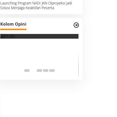
Launching Program NADI JKN Diproyeksi Jadi
Solusi Menjaga Keaktifan Peserta
Survei, Angka Presentase dan
Kolom Opini
Kejujuran Membaca Realitas
Suara Kemanusia
Ketika Indonesia
Dunia Harus Me