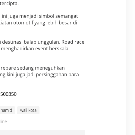
ercipta.
li ini juga menjadi simbol semangat
tan otomotif yang lebih besar di
i destinasi balap unggulan. Road race
sa menghadirkan event berskala
 Parepare sedang meneguhkan
g kini juga jadi persinggahan para
 hamid
wali kota
line