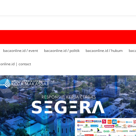
bacaonline.id / event
bacaonline.id / politik
bacaonline.id / hukum
baca
online.id | contact