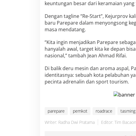
keuntungan besar dari keramaian yang t
Dengan tagline “Re-Start”, Kejurprov ka
baru Parepare dalam menyongsong kegia
masa mendatang.
“Kita ingin menjadikan Parepare sebaga
hanyalah awal, target kita ke depan bi
nasional,” tambah Jean Ahmad Rifai.
Di balik deru mesin dan aroma aspal,
identitasnya: sebuah kota pelabuhan yan
pecinta adrenalin dan sport tourism.
parepare
pemkot
roadrace
tasming
Writer: Radha Dwi Pratama
Editor: Tim Bacaon