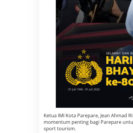
M
a
g
n
e
t
S
p
o
r
t
T
o
u
r
i
s
m
Ketua IMI Kota Parepare, Jean Ahmad Rif
momentum penting bagi Parepare untuk
sport tourism.