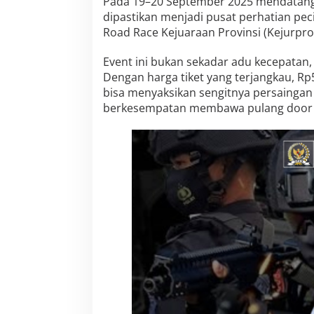
Pada 19–20 September 2025 mendatang,
l
dipastikan menjadi pusat perhatian pec
s
Road Race Kejuaraan Provinsi (Kejurprov
e
l
Event ini bukan sekadar adu kecepatan, 
P
u
Dengan harga tiket yang terjangkau, Rp
t
bisa menyaksikan sengitnya persaingan
a
berkesempatan membawa pulang door pr
r
a
n
3
,
P
a
r
e
p
a
r
e
J
a
d
i