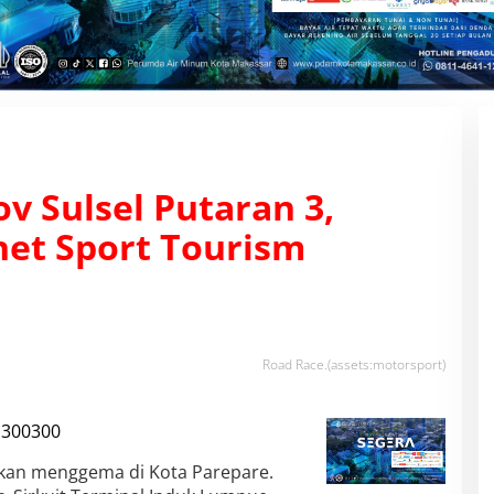
v Sulsel Putaran 3,
net Sport Tourism
Road Race.(assets:motorsport)
akan menggema di Kota Parepare.