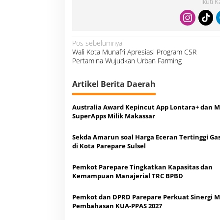
Ikuti 
N
Pos sebelumnya
a
Wali Kota Munafri Apresiasi Program CSR
v
i
Pertamina Wujudkan Urban Farming
g
a
s
i
Artikel Berita Daerah
p
o
s
Australia Award Kepincut App Lontara+ dan M
SuperApps Milik Makassar
Sekda Amarun soal Harga Eceran Tertinggi Gas
di Kota Parepare Sulsel
Pemkot Parepare Tingkatkan Kapasitas dan
Kemampuan Manajerial TRC BPBD
Pemkot dan DPRD Parepare Perkuat Sinergi M
Pembahasan KUA-PPAS 2027