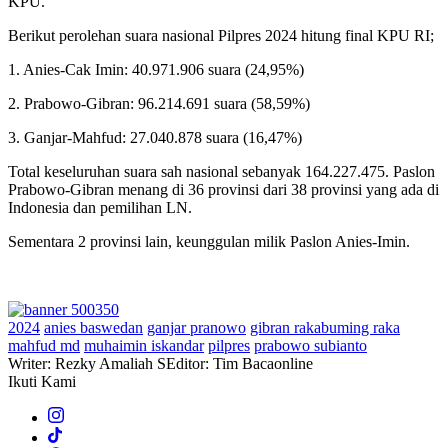
KPU.
Berikut perolehan suara nasional Pilpres 2024 hitung final KPU RI;
1. Anies-Cak Imin: 40.971.906 suara (24,95%)
2. Prabowo-Gibran: 96.214.691 suara (58,59%)
3. Ganjar-Mahfud: 27.040.878 suara (16,47%)
Total keseluruhan suara sah nasional sebanyak 164.227.475. Paslon
Prabowo-Gibran menang di 36 provinsi dari 38 provinsi yang ada di
Indonesia dan pemilihan LN.
Sementara 2 provinsi lain, keunggulan milik Paslon Anies-Imin.
2024
anies baswedan
ganjar pranowo
gibran rakabuming raka
mahfud md
muhaimin iskandar
pilpres
prabowo subianto
Writer: Rezky Amaliah S
Editor: Tim Bacaonline
Ikuti Kami