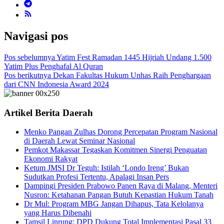
Navigasi pos
Pos sebelumnya
Yatim Fest Ramadan 1445 Hijriah Undang 1.500
Yatim Plus Penghafal Al Quran
Pos berikutnya
Dekan Fakultas Hukum Unhas Raih Penghargaan
dari CNN Indonesia Award 2024
Artikel Berita Daerah
Menko Pangan Zulhas Dorong Percepatan Program Nasional
di Daerah Lewat Seminar Nasional
Pemkot Makassar Tegaskan Komitmen Sinergi Penguatan
Ekonomi Rakyat
Ketum JMSI Dr Teguh: Istilah ‘Londo Ireng’ Bukan
Sudutkan Profesi Tertentu, Apalagi Insan Pers
Dampingi Presiden Prabowo Panen Raya di Malang, Menteri
Nusron: Ketahanan Pangan Butuh Kepastian Hukum Tanah
Dr Mul: Program MBG Jangan Dihapus, Tata Kelolanya
yang Harus Dibenahi
Tamsil Linrung: DPD Dukung Total Implementasi Pasal 33