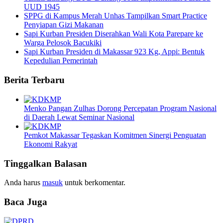
UUD 1945
SPPG di Kampus Merah Unhas Tampilkan Smart Practice
Penyiapan Gizi Makanan
Sapi Kurban Presiden Diserahkan Wali Kota Parepare ke
Warga Pelosok Bacukiki
Sapi Kurban Presiden di Makassar 923 Kg, Appi: Bentuk
Kepedulian Pemerintah
Berita Terbaru
Menko Pangan Zulhas Dorong Percepatan Program Nasional
di Daerah Lewat Seminar Nasional
Pemkot Makassar Tegaskan Komitmen Sinergi Penguatan
Ekonomi Rakyat
Tinggalkan Balasan
Anda harus
masuk
untuk berkomentar.
Baca Juga