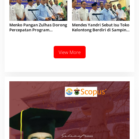
Menko Pangan Zulhas Dorong
Mendes Yandri Sebut Isu Toko
Percepatan Program
Kelontong Berdiri di Samping
Nasional di Daerah Lewat
KDKMP Bakal Ditutup Adalah
Seminar Nasional
Informasi Hoaks
View More