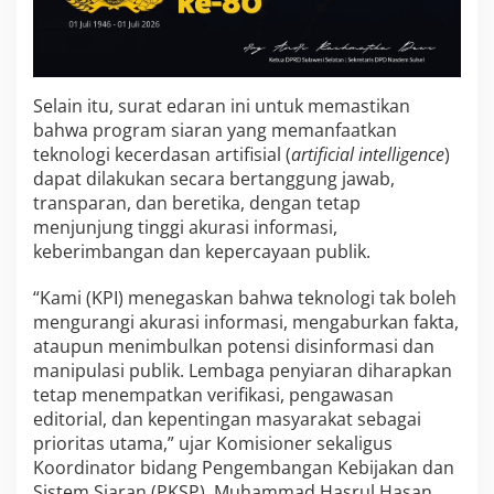
n
y
i
a
r
Selain itu, surat edaran ini untuk memastikan
a
bahwa program siaran yang memanfaatkan
n
teknologi kecerdasan artifisial (
artificial intelligence
)
dapat dilakukan secara bertanggung jawab,
transparan, dan beretika, dengan tetap
menjunjung tinggi akurasi informasi,
keberimbangan dan kepercayaan publik.
“Kami (KPI) menegaskan bahwa teknologi tak boleh
mengurangi akurasi informasi, mengaburkan fakta,
ataupun menimbulkan potensi disinformasi dan
manipulasi publik. Lembaga penyiaran diharapkan
tetap menempatkan verifikasi, pengawasan
editorial, dan kepentingan masyarakat sebagai
prioritas utama,” ujar Komisioner sekaligus
Koordinator bidang Pengembangan Kebijakan dan
Sistem Siaran (PKSP), Muhammad Hasrul Hasan,