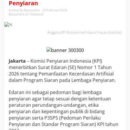
Penyiaran
b
i
Author By Bacaonline
25 Februari 2026
t
Bacaonline.id / Nasional
k
a
n
Anggota KPI Muhammad Hasrul Hasan.(foto/ist)
S
E
P
e
m
Jakarta
– Komisi Penyiaran Indonesia (KPI)
a
n
menerbitkan Surat Edaran (SE) Nomor 1 Tahun
f
2026 tentang Pemanfaatan Kecerdasan Artifisial
a
dalam Program Siaran pada Lembaga Penyiaran.
a
t
Edaran ini sebagai pedoman bagi lembaga
a
n
penyiaran agar tetap sesuai dengan ketentuan
A
peraturan perundangan-undangan, etika
I
penyiaran dan kepentingan publik di bidang
d
penyiaran serta P3SPS (Pedoman Perilaku
a
l
Penyiaran dan Standar Program Siaran) KPI tahun
a