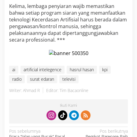
Kelima, lembaga penyiaran wajib memastikan
bahwa setiap program siaran yang memanfaatkan
teknologi Kecerdasan Artifisial harus berada dalam
pengawasan/kontrol manusia, sehingga
pelaksanaannya dapat dipertanggungjawabkan
secara professional. ***
ai
artificial intelegence
hasrul hasan
kpi
radio
surat edaran
televisi
Writer: Ahmad R
Editor: Tim Bacaonline
Ikuti Kami
N
Pos sebelumnya
Pos berikutnya
a
Frasa “Jalan yang Rusak” Pasal
Pemkot Parepare Raih
v