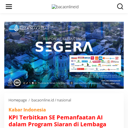
Homepage
/
bacaonline.id / nasional
K
P
Kabar Indonesia
I
T
KPI Terbitkan SE Pemanfaatan AI
e
dalam Program Siaran di Lembaga
r