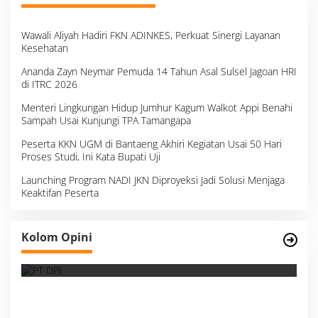
Wawali Aliyah Hadiri FKN ADINKES, Perkuat Sinergi Layanan
Kesehatan
Ananda Zayn Neymar Pemuda 14 Tahun Asal Sulsel Jagoan HRI
di ITRC 2026
Menteri Lingkungan Hidup Jumhur Kagum Walkot Appi Benahi
Sampah Usai Kunjungi TPA Tamangapa
Peserta KKN UGM di Bantaeng Akhiri Kegiatan Usai 50 Hari
Proses Studi, Ini Kata Bupati Uji
Launching Program NADI JKN Diproyeksi Jadi Solusi Menjaga
Keaktifan Peserta
Survei, Angka Presentase dan Kejujuran
Kolom Opini
Membaca Realitas