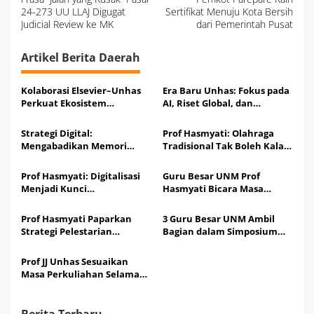
i
24-273 UU LLAJ Digugat
Sertifikat Menuju Kota Bersih
g
a
Judicial Review ke MK
dari Pemerintah Pusat
s
i
p
o
Artikel Berita Daerah
s
Kolaborasi Elsevier–Unhas
Era Baru Unhas: Fokus pada
Perkuat Ekosistem
AI, Riset Global, dan
Pengetahuan Riset
Hilirisasi Inovasi
Berdampak
Strategi Digital:
Prof Hasmyati: Olahraga
Mengabadikan Memori
Tradisional Tak Boleh Kalah
Diaspora Bugis di Era
oleh Teknologi Digital
Artificial Intellegence
Prof Hasmyati: Digitalisasi
Guru Besar UNM Prof
Menjadi Kunci
Hasmyati Bicara Masa
Keberlanjutan Olahraga
Depan Olahraga Rakyat di
Tradisional
Forum Akademik Global di
Prof Hasmyati Paparkan
3 Guru Besar UNM Ambil
Malaysia
Strategi Pelestarian
Bagian dalam Simposium
Olahraga Rakyat Berbasis AI
Internasional AI dan
di Forum Global Malaysia
Kebudayaan di Malaysia
Prof JJ Unhas Sesuaikan
Masa Perkuliahan Selama
Bulan Ramadan, Catat
Jadwalnya
Berita Terbaru