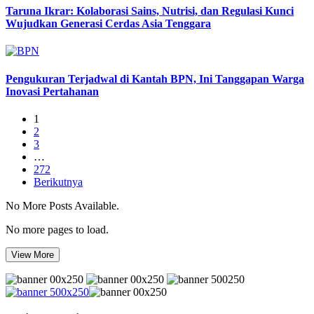
Taruna Ikrar: Kolaborasi Sains, Nutrisi, dan Regulasi Kunci
Wujudkan Generasi Cerdas Asia Tenggara
Pengukuran Terjadwal di Kantah BPN, Ini Tanggapan Warga
Inovasi Pertahanan
1
2
3
…
272
Berikutnya
No More Posts Available.
No more pages to load.
View More