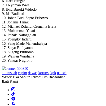
6. Harli Siregar
7. I Nyoman Wara
8. Ibnu Basuki Widodo
9. Ida Budhiati
10. Johan Budi Sapto Pribowo
11. Johanis Tanak
12. Michael Rolandi Cesnanta Brata
13. Muhammad Yusuf
14. Pahala Nainggolan
15. Poengky Indarti
16. Sang Made Mahendrajaya
17. Setyo Budiyanto
18. Sugeng Purnomo
19. Wawan Wardiana
20. Yanuar Nugroho
antirasuah
capim
dewas
korupsi
kpk
pansel
Writer: Eka Saputri
Editor: Tim Bacaonline
Ikuti Kami