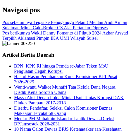
Navigasi pos
Pos sebelumnya
Tegas ke Pengganggu Petani! Mentan Andi Amran
Sulaiman Minta Calo-Broker CS Alat Pertanian Diproses
Pos berikutnya
Wakil Danny Pomanto di Pilgub 2024 Azhar Arsyad
Terpilih Aklamasi Pimpin IKA UMI Wilayah Sulsel
Artikel Berita Daerah
BPN, KPK RI hingga Pemda se-Jabar Teken MoU
Penguatan Cegah Korupsi
Hasrul Hasan Pertahankan Kursi Komisioner KPI Pusat
2026-2029
Wanti-wanti Walkot Munafri Tata Kelola Dana Negara,
Disdik Kena Sorotan Utama
Massa Aksi Depan Polda Minta Usut Tuntas Korupsi DAK
Dinkes Parepare 2017-2018
Diserbu Pendaftar, Seleksi Calon Komisioner Baznas
Makassar Tercatat 68 Orang
Menko PM Muhaimin Iskandar Lantik Dewas-Direksi
BPJamsostek 2026-2031
10 Nama Calon Dewas BPJS Ketenagakerjaan-Kesehatan