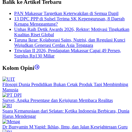
Balik ke Artikel Terbaru
PAN Makassar Targetkan Keterwakilan di Semua Dapil
13 DPC PPP di Sulsel Terima SK Kepengurusan, 8 Daerah
Kenapa Menggantung?
Unhas Raih Detik Awards 2026, Rektor: Motivasi Tingkatkan
Kualitas Riset Global
Taruna Ikrar: Kolaborasi Sains, Nutrisi, dan Regulasi Kunci
Wujudkan Generasi Cerdas Asia Tenggara
Triwulan II 2026, Pendapatan Makassar Capai 49 Persen,
Surplus Rp130 Miliar
Kolom Opini
Filosopi Dunia Pendidikan Bukan Cetak Produk Tapi Membimbing
Manusia
Survei, Angka Presentase dan Kejujuran Membaca Realitas
Suara Kemanusiaan dari Selatan: Ketika Indonesia Berbicara, Dunia
Harus Mendengar
Dr Bunyamin M Yapid: Ikhlas, Ilmu, dan Jalan Kesejahteraan Guru