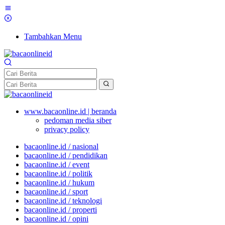
Tambahkan Menu
www.bacaonline.id | beranda
pedoman media siber
privacy policy
bacaonline.id / nasional
bacaonline.id / pendidikan
bacaonline.id / event
bacaonline.id / politik
bacaonline.id / hukum
bacaonline.id / sport
bacaonline.id / teknologi
bacaonline.id / properti
bacaonline.id / opini