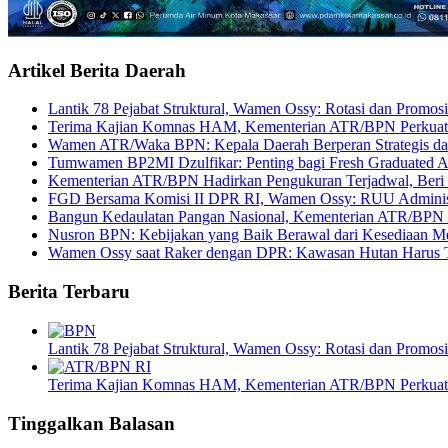
Artikel Berita Daerah
Lantik 78 Pejabat Struktural, Wamen Ossy: Rotasi dan Promosi
Terima Kajian Komnas HAM, Kementerian ATR/BPN Perkuat 
Wamen ATR/Waka BPN: Kepala Daerah Berperan Strategis dal
Tumwamen BP2MI Dzulfikar: Penting bagi Fresh Graduated A
Kementerian ATR/BPN Hadirkan Pengukuran Terjadwal, Beri 
FGD Bersama Komisi II DPR RI, Wamen Ossy: RUU Administr
Bangun Kedaulatan Pangan Nasional, Kementerian ATR/BPN
Nusron BPN: Kebijakan yang Baik Berawal dari Kesediaan Me
Wamen Ossy saat Raker dengan DPR: Kawasan Hutan Harus Te
Berita Terbaru
Lantik 78 Pejabat Struktural, Wamen Ossy: Rotasi dan Promosi
Terima Kajian Komnas HAM, Kementerian ATR/BPN Perkuat 
Tinggalkan Balasan