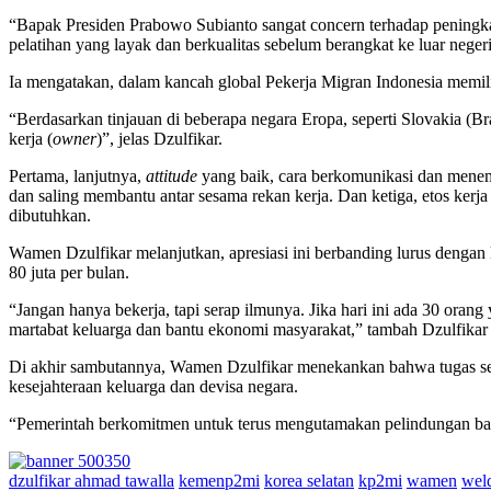
“Bapak Presiden Prabowo Subianto sangat concern terhadap peningka
pelatihan yang layak dan berkualitas sebelum berangkat ke luar negeri
Ia mengatakan, dalam kancah global Pekerja Migran Indonesia memiliki
“Berdasarkan tinjauan di beberapa negara Eropa, seperti Slovakia (Br
kerja (
owner
)”, jelas Dzulfikar.
Pertama, lanjutnya,
attitude
yang baik, cara berkomunikasi dan menemp
dan saling membantu antar sesama rekan kerja. Dan ketiga, etos kerja 
dibutuhkan.
Wamen Dzulfikar melanjutkan, apresiasi ini berbanding lurus dengan k
80 juta per bulan.
“Jangan hanya bekerja, tapi serap ilmunya. Jika hari ini ada 30 orang 
martabat keluarga dan bantu ekonomi masyarakat,” tambah Dzulfikar
Di akhir sambutannya, Wamen Dzulfikar menekankan bahwa tugas seba
kesejahteraan keluarga dan devisa negara.
“Pemerintah berkomitmen untuk terus mengutamakan pelindungan bagi 
dzulfikar ahmad tawalla
kemenp2mi
korea selatan
kp2mi
wamen
wel