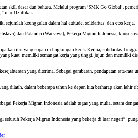
tan skill dasar dan bahasa. Melalui program ‘SMK Go Global’, pemeri
,” ujar Dzulfikar.
 sejumlah keunggulan dalam hal attitude, solidaritas, dan etos kerja.
atislava) dan Polandia (Warsawa), Pekerja Migran Indonesia, khususnya
atkan diri yang sopan di lingkungan kerja. Kedua, solidaritas Tinggi
yang kuat, memiliki semangat kerja yang tinggi, jujur, dan memiliki di
esejahteraan yang diterima. Sebagai gambaran, pendapatan rata-rata unt
yang dilatih, dalam beberapa tahun ke depan kita berharap akan lahir rib
gai Pekerja Migran Indonesia adalah tugas yang mulia, setara dengan
seluruh Pekerja Migran Indonesia yang bekerja di luar negeri”, pung
der