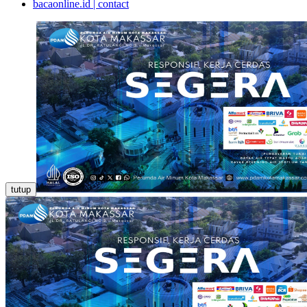
bacaonline.id | contact
tutup