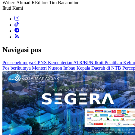
Writer: Ahmad R
Editor: Tim Bacaonline
Ikuti Kami
Navigasi pos
Pos sebelumnya
CPNS Kementerian ATR/BPN Ikuti Pelatihan Kehum
Pos berikutnya
Menteri Nusron Imbau Kepala Daerah di NTB Perc