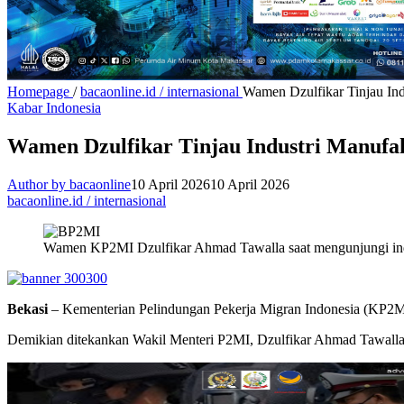
Homepage
/
bacaonline.id / internasional
Wamen Dzulfikar Tinjau In
Kabar Indonesia
Wamen Dzulfikar Tinjau Industri Manufa
Author by bacaonline
10 April 2026
10 April 2026
bacaonline.id / internasional
Wamen KP2MI Dzulfikar Ahmad Tawalla saat mengunjungi indust
Bekasi
– Kementerian Pelindungan Pekerja Migran Indonesia (KP2MI)
Demikian ditekankan Wakil Menteri P2MI, Dzulfikar Ahmad Tawalla,