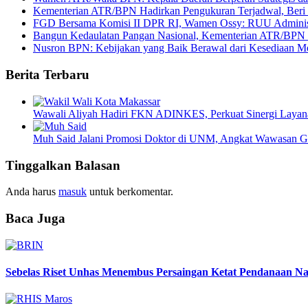
Kementerian ATR/BPN Hadirkan Pengukuran Terjadwal, Beri 
FGD Bersama Komisi II DPR RI, Wamen Ossy: RUU Administr
Bangun Kedaulatan Pangan Nasional, Kementerian ATR/BPN
Nusron BPN: Kebijakan yang Baik Berawal dari Kesediaan Me
Berita Terbaru
Wawali Aliyah Hadiri FKN ADINKES, Perkuat Sinergi Layan
Muh Said Jalani Promosi Doktor di UNM, Angkat Wawasan Gl
Tinggalkan Balasan
Anda harus
masuk
untuk berkomentar.
Baca Juga
Sebelas Riset Unhas Menembus Persaingan Ketat Pendanaan N