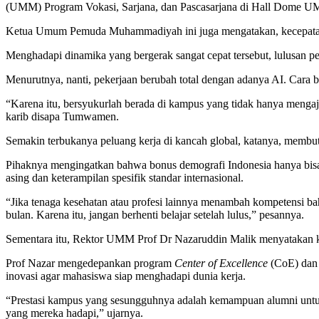
(UMM) Program Vokasi, Sarjana, dan Pascasarjana di Hall Dome UM
Ketua Umum Pemuda Muhammadiyah ini juga mengatakan, kecepatan per
Menghadapi dinamika yang bergerak sangat cepat tersebut, lulusan per
Menurutnya, nanti, pekerjaan berubah total dengan adanya AI. Cara b
“Karena itu, bersyukurlah berada di kampus yang tidak hanya mengaja
karib disapa Tumwamen.
Semakin terbukanya peluang kerja di kancah global, katanya, membut
Pihaknya mengingatkan bahwa bonus demografi Indonesia hanya bisa
asing dan keterampilan spesifik standar internasional.
“Jika tenaga kesehatan atau profesi lainnya menambah kompetensi ba
bulan. Karena itu, jangan berhenti belajar setelah lulus,” pesannya.
Sementara itu, Rektor UMM Prof Dr Nazaruddin Malik menyatakan k
Prof Nazar mengedepankan program
Center of Excellence
(CoE) da
inovasi agar mahasiswa siap menghadapi dunia kerja.
“Prestasi kampus yang sesungguhnya adalah kemampuan alumni untuk 
yang mereka hadapi,” ujarnya.