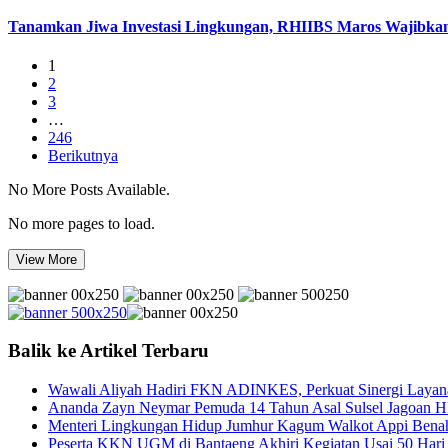
Tanamkan Jiwa Investasi Lingkungan, RHIIBS Maros Wajibka
1
2
3
…
246
Berikutnya
No More Posts Available.
No more pages to load.
View More
Balik ke Artikel Terbaru
Wawali Aliyah Hadiri FKN ADINKES, Perkuat Sinergi Layan
Ananda Zayn Neymar Pemuda 14 Tahun Asal Sulsel Jagoan H
Menteri Lingkungan Hidup Jumhur Kagum Walkot Appi Bena
Peserta KKN UGM di Bantaeng Akhiri Kegiatan Usai 50 Hari Pr