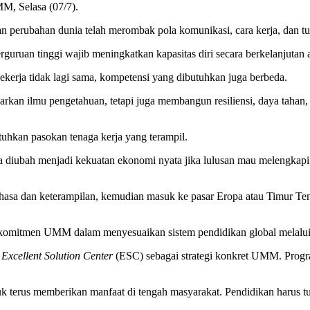
M, Selasa (07/7).
ubahan dunia telah merombak pola komunikasi, cara kerja, dan tuntu
guruan tinggi wajib meningkatkan kapasitas diri secara berkelanjutan a
ekerja tidak lagi sama, kompetensi yang dibutuhkan juga berbeda.
rkan ilmu pengetahuan, tetapi juga membangun resiliensi, daya tahan, 
uhkan pasokan tenaga kerja yang terampil.
 diubah menjadi kekuatan ekonomi nyata jika lulusan mau melengkapi
hasa dan keterampilan, kemudian masuk ke pasar Eropa atau Timur Ten
omitmen UMM dalam menyesuaikan sistem pendidikan global melalui p
n
Excellent Solution Center
(ESC) sebagai strategi konkret UMM. Progr
terus memberikan manfaat di tengah masyarakat. Pendidikan harus tum