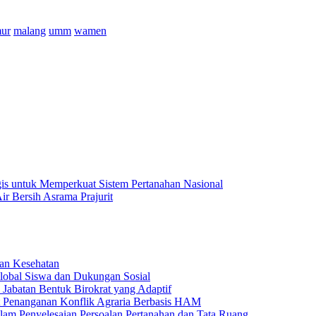
mur
malang
umm
wamen
gis untuk Memperkuat Sistem Pertanahan Nasional
 Bersih Asrama Prajurit
an Kesehatan
obal Siswa dan Dukungan Sosial
 Jabatan Bentuk Birokrat yang Adaptif
Penanganan Konflik Agraria Berbasis HAM
am Penyelesaian Persoalan Pertanahan dan Tata Ruang