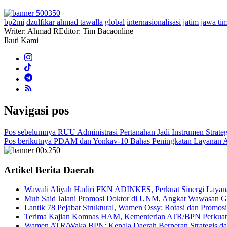
bp2mi
dzulfikar ahmad tawalla
global
internasionalisasi
jatim
jawa ti
Writer: Ahmad R
Editor: Tim Bacaonline
Ikuti Kami
Navigasi pos
Pos sebelumnya
RUU Administrasi Pertanahan Jadi Instrumen Strate
Pos berikutnya
PDAM dan Yonkav-10 Bahas Peningkatan Layanan Air
Artikel Berita Daerah
Wawali Aliyah Hadiri FKN ADINKES, Perkuat Sinergi Layan
Muh Said Jalani Promosi Doktor di UNM, Angkat Wawasan Gl
Lantik 78 Pejabat Struktural, Wamen Ossy: Rotasi dan Promosi
Terima Kajian Komnas HAM, Kementerian ATR/BPN Perkuat 
Wamen ATR/Waka BPN: Kepala Daerah Berperan Strategis dal