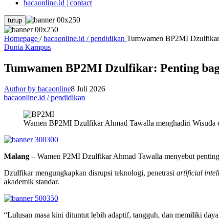
bacaonline.id | contact
tutup
Homepage
/
bacaonline.id / pendidikan
Tumwamen BP2MI Dzulfikar: 
Dunia Kampus
Tumwamen BP2MI Dzulfikar: Penting bagi
Author by bacaonline
8 Juli 2026
bacaonline.id / pendidikan
Wamen BP2MI Dzulfikar Ahmad Tawalla menghadiri Wisuda d
Malang
– Wamen P2MI Dzulfikar Ahmad Tawalla menyebut pentingnya
Dzulfikar mengungkapkan disrupsi teknologi, penetrasi
artificial inte
akademik standar.
“Lulusan masa kini dituntut lebih adaptif, tangguh, dan memiliki d