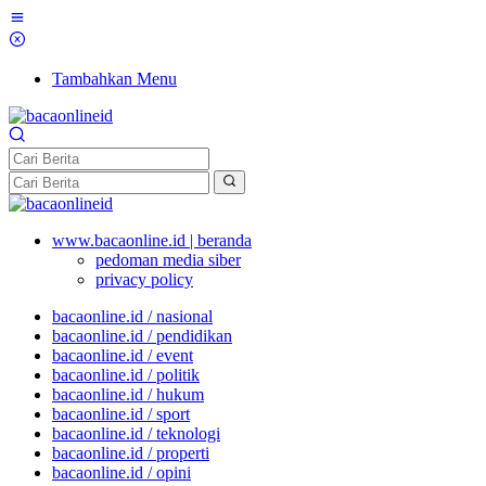
Tambahkan Menu
www.bacaonline.id | beranda
pedoman media siber
privacy policy
bacaonline.id / nasional
bacaonline.id / pendidikan
bacaonline.id / event
bacaonline.id / politik
bacaonline.id / hukum
bacaonline.id / sport
bacaonline.id / teknologi
bacaonline.id / properti
bacaonline.id / opini