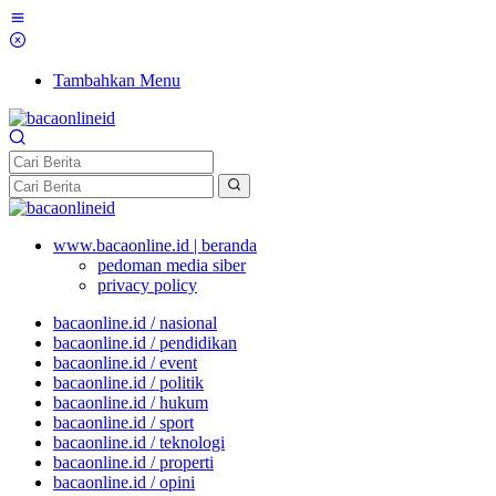
Tambahkan Menu
www.bacaonline.id | beranda
pedoman media siber
privacy policy
bacaonline.id / nasional
bacaonline.id / pendidikan
bacaonline.id / event
bacaonline.id / politik
bacaonline.id / hukum
bacaonline.id / sport
bacaonline.id / teknologi
bacaonline.id / properti
bacaonline.id / opini