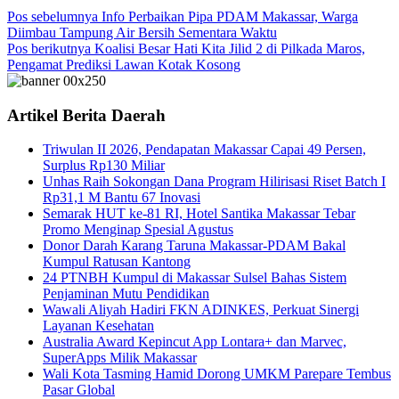
Pos sebelumnya
Info Perbaikan Pipa PDAM Makassar, Warga
Diimbau Tampung Air Bersih Sementara Waktu
Pos berikutnya
Koalisi Besar Hati Kita Jilid 2 di Pilkada Maros,
Pengamat Prediksi Lawan Kotak Kosong
Artikel Berita Daerah
Triwulan II 2026, Pendapatan Makassar Capai 49 Persen,
Surplus Rp130 Miliar
Unhas Raih Sokongan Dana Program Hilirisasi Riset Batch I
Rp31,1 M Bantu 67 Inovasi
Semarak HUT ke-81 RI, Hotel Santika Makassar Tebar
Promo Menginap Spesial Agustus
Donor Darah Karang Taruna Makassar-PDAM Bakal
Kumpul Ratusan Kantong
24 PTNBH Kumpul di Makassar Sulsel Bahas Sistem
Penjaminan Mutu Pendidikan
Wawali Aliyah Hadiri FKN ADINKES, Perkuat Sinergi
Layanan Kesehatan
Australia Award Kepincut App Lontara+ dan Marvec,
SuperApps Milik Makassar
Wali Kota Tasming Hamid Dorong UMKM Parepare Tembus
Pasar Global