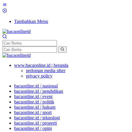
Tambahkan Menu
www.bacaonline.id | beranda
pedoman media siber
privacy policy
bacaonline.id / nasional
bacaonline.id / pendidikan
bacaonline.id / event
bacaonline.id / politik
bacaonline.id / hukum
bacaonline.id / sport
bacaonline.id / teknologi
bacaonline.id / properti
bacaonline.id / opini