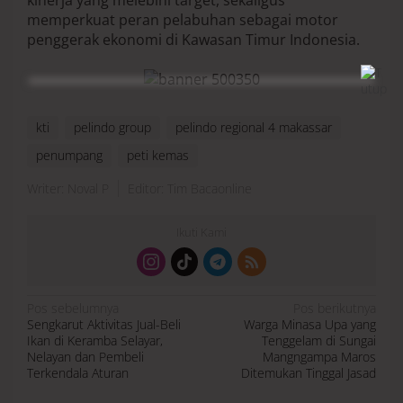
kinerja yang melebihi target, sekaligus
memperkuat peran pelabuhan sebagai motor
penggerak ekonomi di Kawasan Timur Indonesia.
kti
pelindo group
pelindo regional 4 makassar
penumpang
peti kemas
Writer: Noval P
Editor: Tim Bacaonline
Ikuti Kami
N
Pos sebelumnya
Pos berikutnya
a
Sengkarut Aktivitas Jual-Beli
Warga Minasa Upa yang
v
i
Ikan di Keramba Selayar,
Tenggelam di Sungai
g
a
Nelayan dan Pembeli
Mangngampa Maros
s
Terkendala Aturan
Ditemukan Tinggal Jasad
i
p
o