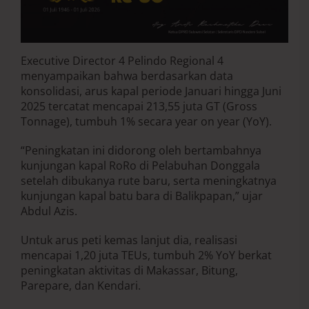
n
g
N
a
Executive Director 4 Pelindo Regional 4
i
k
menyampaikan bahwa berdasarkan data
1
konsolidasi, arus kapal periode Januari hingga Juni
7
2025 tercatat mencapai 213,55 juta GT (Gross
%
Tonnage), tumbuh 1% secara year on year (YoY).
“Peningkatan ini didorong oleh bertambahnya
kunjungan kapal RoRo di Pelabuhan Donggala
setelah dibukanya rute baru, serta meningkatnya
kunjungan kapal batu bara di Balikpapan,” ujar
Abdul Azis.
Untuk arus peti kemas lanjut dia, realisasi
mencapai 1,20 juta TEUs, tumbuh 2% YoY berkat
peningkatan aktivitas di Makassar, Bitung,
Parepare, dan Kendari.