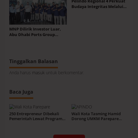
Pelindo Regional 4 Perkuat
Budaya Integritas Melalui
TWG Bertema ISO 37001
MNP Dilirik Investor Luar,
Abu Dhabi Ports Group
Tinjau Potensi Hub
Indonesia Timur
Tinggalkan Balasan
Anda harus
masuk
untuk berkomentar.
Baca Juga
250 Entrepreneur Dibekali
Wali Kota Tasming Hamid
Pemerintah Lewat Program
Dorong UMKM Parepare
Parepare Keren
Tembus Pasar Global