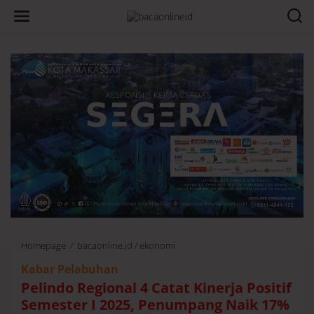
Homepage
/
bacaonline.id / ekonomi
P
e
Kabar Pelabuhan
l
i
Pelindo Regional 4 Catat Kinerja Positif
n
Semester I 2025, Penumpang Naik 17%
d