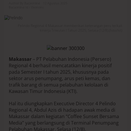
o
Author By Bacaonline
12 Agustus 2025
Bacaonline.id / Ekonomi
R
e
g
i
Pelindo Regional 4 Makassar memberikan keterangan pers terkait
o
kinerja Triwulan I Tahun 2025, Selasa (12/8).(foto/ist)
n
a
l
4
C
Makassar
– PT Pelabuhan Indonesia (Persero)
a
Regional 4 berhasil mencatatkan kinerja positif
t
pada Semester I tahun 2025, khususnya pada
a
t
sektor arus penumpang, arus peti kemas, dan
K
trafik barang di semua pelabuhan kelolaan di
i
Kawasan Timur Indonesia (KTI).
n
e
Hal itu diungkapkan Executive Director 4 Pelindo
r
j
Regional 4, Abdul Azis di hadapan awak media di
a
Makassar dalam kegiatan “Coffee Sunset Bersama
P
Media” yang berlangsung di Terminal Penumpang
o
Pelabuhan Makassar, Selasa (12/8).
s