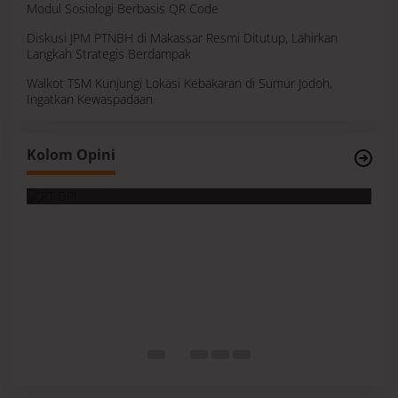
Modul Sosiologi Berbasis QR Code
Diskusi JPM PTNBH di Makassar Resmi Ditutup, Lahirkan
Langkah Strategis Berdampak
Walkot TSM Kunjungi Lokasi Kebakaran di Sumur Jodoh,
Ingatkan Kewaspadaan
Survei, Angka Presentase dan Kejujuran
Kolom Opini
Membaca Realitas
S
I
M