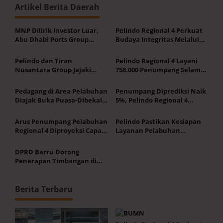
s
Artikel Berita Daerah
MNP Dilirik Investor Luar,
Pelindo Regional 4 Perkuat
Abu Dhabi Ports Group
Budaya Integritas Melalui
Tinjau Potensi Hub
TWG Bertema ISO 37001
Indonesia Timur
Pelindo dan Tiran
Pelindo Regional 4 Layani
Nusantara Group Jajaki
758.000 Penumpang Selama
Peluang Kerja Sama
Lebaran 2026
Pedagang di Area Pelabuhan
Penumpang Diprediksi Naik
Diajak Buka Puasa-Dibekali
5%, Pelindo Regional 4
Spiritual dari Pelindo
Makassar Siapkan 20
Makassar
Terminal
Arus Penumpang Pelabuhan
Pelindo Pastikan Kesiapan
Regional 4 Diproyeksi Capai
Layanan Pelabuhan
882.620 Orang Lebaran 1447
Makassar Jelang Mudik
H
DPRD Barru Dorong
Penerapan Timbangan di
Pelabuhan Garongkong,
Respons Pelindo
Berita Terbaru