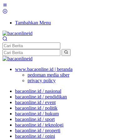
Tambahkan Menu
www.bacaonline.id | beranda
pedoman media siber
privacy policy
bacaonline.id / nasional
bacaonline.id / pendidikan
bacaonline.id / event
bacaonline.id / politik
bacaonline.id / hukum
bacaonline.id / sport
bacaonline.id / teknologi
bacaonline.id / properti
bacaonline.id / opini