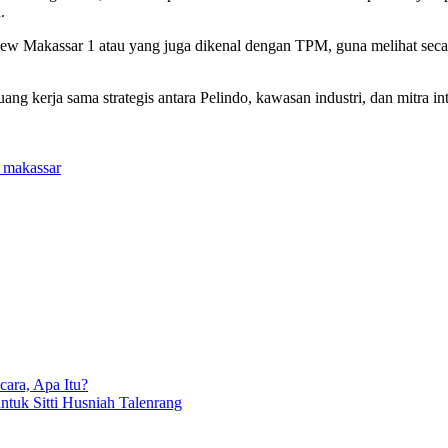
.
 Makassar 1 atau yang juga dikenal dengan TPM, guna melihat secara 
ang kerja sama strategis antara Pelindo, kawasan industri, dan mitra
4 makassar
ara, Apa Itu?
ntuk Sitti Husniah Talenrang