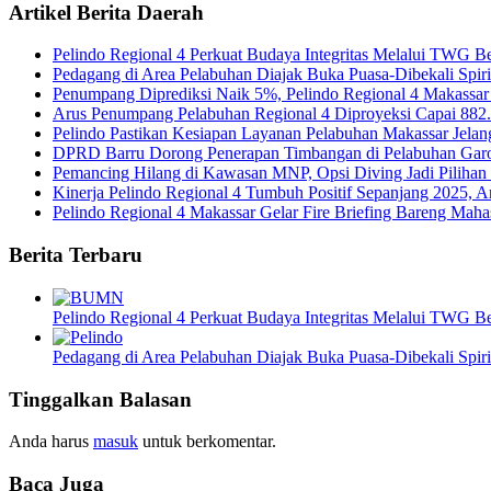
Artikel Berita Daerah
Pelindo Regional 4 Perkuat Budaya Integritas Melalui TWG 
Pedagang di Area Pelabuhan Diajak Buka Puasa-Dibekali Spiri
Penumpang Diprediksi Naik 5%, Pelindo Regional 4 Makassar
Arus Penumpang Pelabuhan Regional 4 Diproyeksi Capai 882
Pelindo Pastikan Kesiapan Layanan Pelabuhan Makassar Jela
DPRD Barru Dorong Penerapan Timbangan di Pelabuhan Garo
Pemancing Hilang di Kawasan MNP, Opsi Diving Jadi Pilih
Kinerja Pelindo Regional 4 Tumbuh Positif Sepanjang 2025, 
Pelindo Regional 4 Makassar Gelar Fire Briefing Bareng Ma
Berita Terbaru
Pelindo Regional 4 Perkuat Budaya Integritas Melalui TWG 
Pedagang di Area Pelabuhan Diajak Buka Puasa-Dibekali Spiri
Tinggalkan Balasan
Anda harus
masuk
untuk berkomentar.
Baca Juga