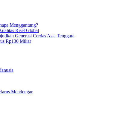
enapa Menggantung?
ualitas Riset Global
Wujudkan Generasi Cerdas Asia Tenggara
lus Rp130 Miliar
Manusia
a Harus Mendengar