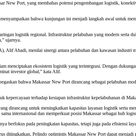
sar New Port, yang membahas potensi pengembangan logistik, konektivit
 menyampaikan bahwa kunjungan ini menjadi langkah awal untuk mema
jaringan logistik regional. Infrastruktur pelabuhan yang modern serta
,” ujarnya.
 Alif Abadi, menilai sinergi antara pelabuhan dan kawasan industri m
lam menciptakan ekosistem logistik yang terintegrasi. Dengan dukungan
nat investor global,” kata Alif.
is, menegaskan bahwa Makassar New Port dirancang sebagai pelabuha
 kepercayaan terhadap kesiapan infrastruktur kepelabuhanan di Maka
yang dirancang untuk meningkatkan kapasitas layanan logistik serta m
sama internasional dan memperkuat posisi Makassar sebagai hub logisti
erfokus pada peningkatan kapasitas, tetapi juga pada efisiensi layan
rus ditingkatkan, Pelindo optimistis Makassar New Port dapat menjadi p