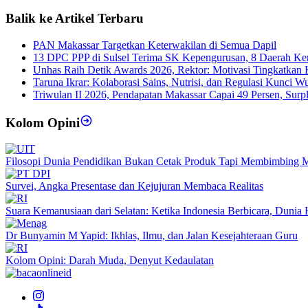
Balik ke Artikel Terbaru
PAN Makassar Targetkan Keterwakilan di Semua Dapil
13 DPC PPP di Sulsel Terima SK Kepengurusan, 8 Daerah K
Unhas Raih Detik Awards 2026, Rektor: Motivasi Tingkatkan K
Taruna Ikrar: Kolaborasi Sains, Nutrisi, dan Regulasi Kunci 
Triwulan II 2026, Pendapatan Makassar Capai 49 Persen, Surp
Kolom Opini
Filosopi Dunia Pendidikan Bukan Cetak Produk Tapi Membimbing 
Survei, Angka Presentase dan Kejujuran Membaca Realitas
Suara Kemanusiaan dari Selatan: Ketika Indonesia Berbicara, Duni
Dr Bunyamin M Yapid: Ikhlas, Ilmu, dan Jalan Kesejahteraan Guru
Kolom Opini: Darah Muda, Denyut Kedaulatan