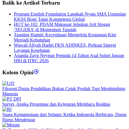
Balik ke Artikel Terbaru
Program English Foundation Langkah Nyata SMA Unggulan
KKSS Bone Tatap Kompetensi Global
HUT ke-102, PDAM Makassar Jelaskan Arti Slogan
‘SEGERA’ di Momentum Tausiah
Tasming Hamid: Kecerdasan Mengelola Keuangan Kini
Menjadi Kebutuhan
Wawali Aliyah Hadiri FKN ADINKES, Perkuat Sinergi
Layanan Kesehatan
Ananda Zayn Neymar Pemuda 14 Tahun Asal Sulsel Jagoan
HRI di ITRC 2026
Kolom Opini
Filosopi Dunia Pendidikan Bukan Cetak Produk Tapi Membimbing
Manusia
Survei, Angka Presentase dan Kejujuran Membaca Realitas
Suara Kemanusiaan dari Selatan: Ketika Indonesia Berbicara, Dunia
Harus Mendengar