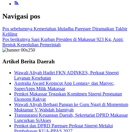
Navigasi pos
Pos sebelumnya
Kemeriahan Iduladha Parepare Diramaikan Takbir
Keliling
Pos berikutnya
Sapi Kurban Presiden di Makassar 923 Kg, Appi:
Bentuk Kepedulian Pemerintah
Artikel Berita Daerah
Wawali Aliyah Hadiri FKN ADINKES, Perkuat Sinergi
Layanan Kesehatan
Australia Award Kepincut App Lontara+ dan Marvec,
SuperApps Milik Makassar
Pemkot Makassar Tegaskan Komitmen Sinergi Penguatan
Ekonomi Rakyat
Wawali Aliyah Berbagi Pangan ke Guru Ngaji di Momentum
Muktamar V Wahdah Islamiyah
Transparansi Keuangan Daerah, Sekretariat DPRD Makassar
Luncurkan SiAkses
Pemkot dan DPRD Parepare Perkuat Sinergi Melalui
Pembahasan KUA-PPAS 2027