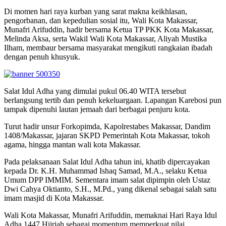
Di momen hari raya kurban yang sarat makna keikhlasan,
pengorbanan, dan kepedulian sosial itu, Wali Kota Makassar,
Munafri Arifuddin, hadir bersama Ketua TP PKK Kota Makassar,
Melinda Aksa, serta Wakil Wali Kota Makassar, Aliyah Mustika
Ilham, membaur bersama masyarakat mengikuti rangkaian ibadah
dengan penuh khusyuk.
Salat Idul Adha yang dimulai pukul 06.40 WITA tersebut
berlangsung tertib dan penuh kekeluargaan. Lapangan Karebosi pun
tampak dipenuhi lautan jemaah dari berbagai penjuru kota.
Turut hadir unsur Forkopimda, Kapolrestabes Makassar, Dandim
1408/Makassar, jajaran SKPD Pemerintah Kota Makassar, tokoh
agama, hingga mantan wali kota Makassar.
Pada pelaksanaan Salat Idul Adha tahun ini, khatib dipercayakan
kepada Dr. K.H. Muhammad Ishaq Samad, M.A., selaku Ketua
Umum DPP IMMIM. Sementara imam salat dipimpin oleh Ustaz
Dwi Cahya Oktianto, S.H., M.Pd., yang dikenal sebagai salah satu
imam masjid di Kota Makassar.
Wali Kota Makassar, Munafri Arifuddin, memaknai Hari Raya Idul
Adha 1447 Hijriah sebagai momentum memperkuat nilai