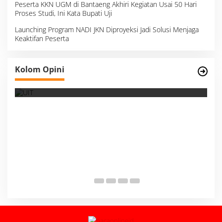
Peserta KKN UGM di Bantaeng Akhiri Kegiatan Usai 50 Hari
Proses Studi, Ini Kata Bupati Uji
Launching Program NADI JKN Diproyeksi Jadi Solusi Menjaga
Keaktifan Peserta
dikan Bukan Cetak
Kolom Opini
ing Manusia
Survei, Angka Presentase dan
Membaca Realitas