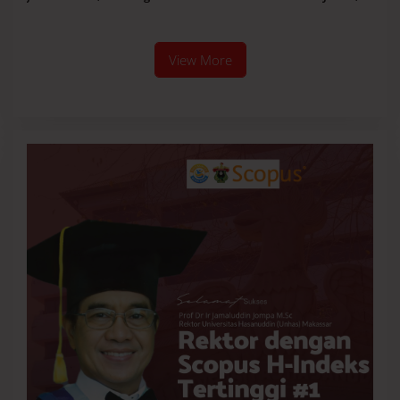
Targetkan Parepare Bebas
Ingatkan Kewaspadaan
Banjir Saat Musim Hujan
View More