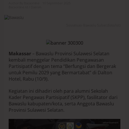
i
Author By Bacaonline
10 September 2025
Bacaonline.id / Daerah
s
a
s
i
Sosialisasi Bawaslu Sulsel.(foto/ist)
P
e
n
y
e
Makassar
– Bawaslu Provinsi Sulawesi Selatan
l
kembali menggelar Pendidikan Pengawasan
e
n
Partisipatif dengan tema “Berfungsi dan Bergerak
g
untuk Pemilu 2029 yang Bermartabat” di Dalton
g
Hotel, Rabu (10/9).
a
r
Kegiatan ini dihadiri oleh para alumni Sekolah
a
P
Kader Pengawas Partisipatif (SKPP), fasilitator dari
e
Bawaslu kabupaten/kota, serta Anggota Bawaslu
m
Provinsi Sulawesi Selatan.
i
l
u
k