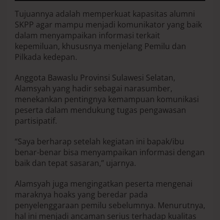
a
Tujuannya adalah memperkuat kapasitas alumni
n
SKPP agar mampu menjadi komunikator yang baik
g
B
dalam menyampaikan informasi terkait
e
kepemiluan, khususnya menjelang Pemilu dan
g
Pilkada kedepan.
i
n
Anggota Bawaslu Provinsi Sulawesi Selatan,
i
Alamsyah yang hadir sebagai narasumber,
menekankan pentingnya kemampuan komunikasi
peserta dalam mendukung tugas pengawasan
partisipatif.
“Saya berharap setelah kegiatan ini bapak/ibu
benar-benar bisa menyampaikan informasi dengan
baik dan tepat sasaran,” ujarnya.
Alamsyah juga mengingatkan peserta mengenai
maraknya hoaks yang beredar pada
penyelenggaraan pemilu sebelumnya. Menurutnya,
hal ini menjadi ancaman serius terhadap kualitas