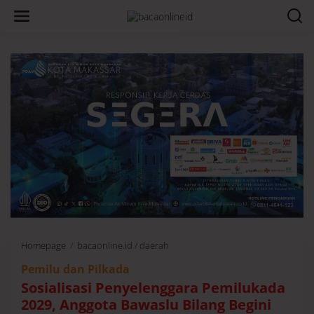
Homepage
/
bacaonline.id / daerah
S
o
Pemilu dan Pilkada
s
i
Sosialisasi Penyelenggara Pemilukada
a
2029, Anggota Bawaslu Bilang Begini
l