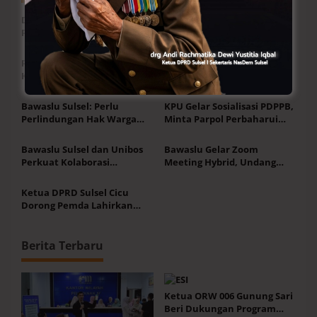
Dukung Program Mulia,
Ketua ORW 006 Gunung Sari
Perumda Air Minum
Beri Dukungan Program
Makassar Gencarkan
Pilah Sampah Residu Masuk
Transaksi QRIS
TPA
Pemilu-Pilkada Inklusif, KPU
Perlindungan Warisan
Kolaborasi-Sinergi PPDI
Masyarakat Adat
Makassar
Kabupaten Buton
Diperkuat melalui
Bawaslu Sulsel: Perlu
KPU Gelar Sosialisasi PDPPB,
Pengadministrasian dan
Perlindungan Hak Warga
Minta Parpol Perbaharui
Pendaftaran Tanah Ulayat
dalam Pemutakhiran Data
Data Struktur Keanggotaan-
Parpol
Kantor
Bawaslu Sulsel dan Unibos
Bawaslu Gelar Zoom
Perkuat Kolaborasi
Meeting Hybrid, Undang
Pengawasan Pemilu-Teken
Daerah Bahas Strategi 2026
MoU
Ketua DPRD Sulsel Cicu
Dorong Pemda Lahirkan
Perda Pemilahan Sampah
Berita Terbaru
Ketua ORW 006 Gunung Sari
Beri Dukungan Program