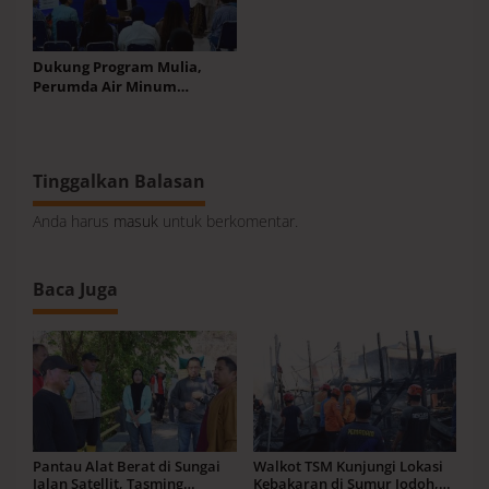
Pilah Sampah Residu Masuk
TPA
Dukung Program Mulia,
Perumda Air Minum
Makassar Gencarkan
Transaksi QRIS
Tinggalkan Balasan
Anda harus
masuk
untuk berkomentar.
Baca Juga
Pantau Alat Berat di Sungai
Walkot TSM Kunjungi Lokasi
Jalan Satellit, Tasming
Kebakaran di Sumur Jodoh,