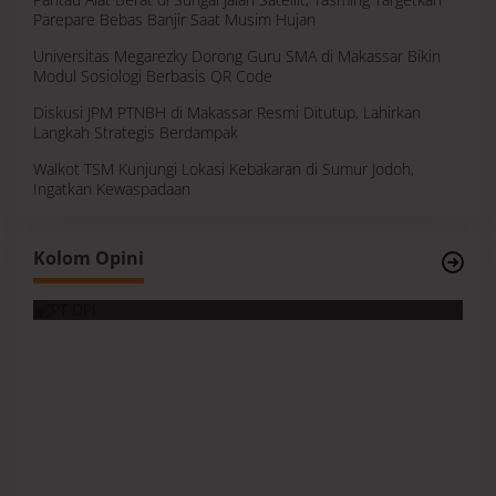
Parepare Bebas Banjir Saat Musim Hujan
Universitas Megarezky Dorong Guru SMA di Makassar Bikin
Modul Sosiologi Berbasis QR Code
Diskusi JPM PTNBH di Makassar Resmi Ditutup, Lahirkan
Langkah Strategis Berdampak
Walkot TSM Kunjungi Lokasi Kebakaran di Sumur Jodoh,
Ingatkan Kewaspadaan
Survei, Angka Presentase dan Kejujuran
Kolom Opini
Membaca Realitas
S
I
M