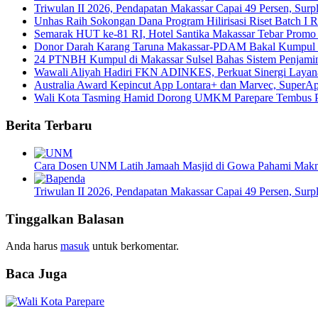
Triwulan II 2026, Pendapatan Makassar Capai 49 Persen, Surp
Unhas Raih Sokongan Dana Program Hilirisasi Riset Batch I 
Semarak HUT ke-81 RI, Hotel Santika Makassar Tebar Promo
Donor Darah Karang Taruna Makassar-PDAM Bakal Kumpul 
24 PTNBH Kumpul di Makassar Sulsel Bahas Sistem Penjami
Wawali Aliyah Hadiri FKN ADINKES, Perkuat Sinergi Layan
Australia Award Kepincut App Lontara+ dan Marvec, SuperAp
Wali Kota Tasming Hamid Dorong UMKM Parepare Tembus P
Berita Terbaru
Cara Dosen UNM Latih Jamaah Masjid di Gowa Pahami Makn
Triwulan II 2026, Pendapatan Makassar Capai 49 Persen, Surp
Tinggalkan Balasan
Anda harus
masuk
untuk berkomentar.
Baca Juga