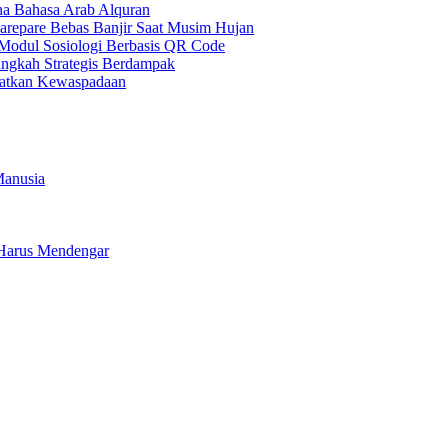
a Bahasa Arab Alquran
 Parepare Bebas Banjir Saat Musim Hujan
Modul Sosiologi Berbasis QR Code
ngkah Strategis Berdampak
gatkan Kewaspadaan
Manusia
a Harus Mendengar