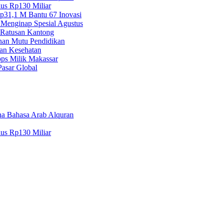
lus Rp130 Miliar
Rp31,1 M Bantu 67 Inovasi
 Menginap Spesial Agustus
Ratusan Kantong
nan Mutu Pendidikan
an Kesehatan
ps Milik Makassar
asar Global
a Bahasa Arab Alquran
lus Rp130 Miliar