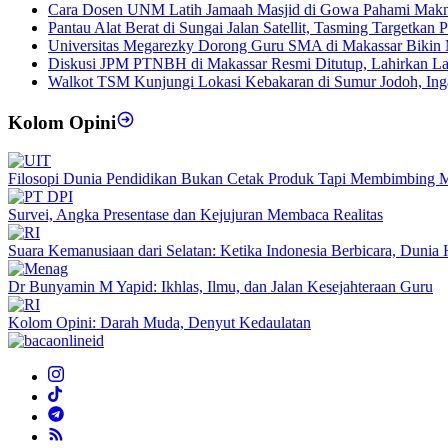
Cara Dosen UNM Latih Jamaah Masjid di Gowa Pahami Makn
Pantau Alat Berat di Sungai Jalan Satellit, Tasming Targetkan
Universitas Megarezky Dorong Guru SMA di Makassar Bikin 
Diskusi JPM PTNBH di Makassar Resmi Ditutup, Lahirkan La
Walkot TSM Kunjungi Lokasi Kebakaran di Sumur Jodoh, In
Kolom Opini
Filosopi Dunia Pendidikan Bukan Cetak Produk Tapi Membimbing 
Survei, Angka Presentase dan Kejujuran Membaca Realitas
Suara Kemanusiaan dari Selatan: Ketika Indonesia Berbicara, Duni
Dr Bunyamin M Yapid: Ikhlas, Ilmu, dan Jalan Kesejahteraan Guru
Kolom Opini: Darah Muda, Denyut Kedaulatan