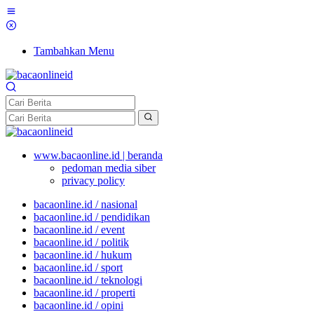
Tambahkan Menu
www.bacaonline.id | beranda
pedoman media siber
privacy policy
bacaonline.id / nasional
bacaonline.id / pendidikan
bacaonline.id / event
bacaonline.id / politik
bacaonline.id / hukum
bacaonline.id / sport
bacaonline.id / teknologi
bacaonline.id / properti
bacaonline.id / opini