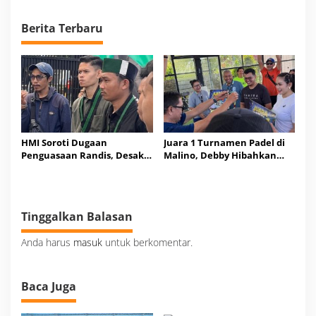
Kepala Bapenda
Berita Terbaru
HMI Soroti Dugaan
Juara 1 Turnamen Padel di
Penguasaan Randis, Desak
Malino, Debby Hibahkan
Audit Pemda Jeneponto
Uang Tunai Rp10 Juta ke
Tandem
Tinggalkan Balasan
Anda harus
masuk
untuk berkomentar.
Baca Juga