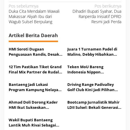
N
Pos sebelumnya
Pos berikutnya
a
Duka Cita Mendalam Wawali
Dihadiri Bupati Syahar, Dua
v
i
Makassar Aliyah Ibu dari
Ranperda Inisiatif DPRD
g
a
Wagub Sulsel Berpulang
Resmi Jadi Perda
s
i
p
o
Artikel Berita Daerah
s
HMI Soroti Dugaan
Juara 1 Turnamen Padel di
Penguasaan Randis, Desak
Malino, Debby Hibahkan
Audit Pemda Jeneponto
Uang Tunai Rp10 Juta ke
Tandem
12 Tim Pastikan Tiket Grand
Teken MoU Bareng
Final Mix Partner de Rudal
Indonesia Nippon
Padel di Malino
Anugerah, Peluang Kerja
SDM Bantaeng ke Jepang
Bantaeng Jadi Lokasi
Driving Range Padivalley
Terbuka
Program Kampung Nelayan
Golf Club Kini Jadi Pilihan
Merah Putih, Desa
Warga Salurkan Energi
Pajukukang-Bonto Jai Siap
Terpendam
Ahmad Doli Dorong Kader
Bootcamp Jurnalistik Mahir
Disulap
HMI Ikut Sukseskan
LDII Sulsel: Bekali Generasi
Pembangunan di
Muda Tangkal Informasi
Kabupaten Bantaeng
Hoaks
Wakil Bupati Bantaeng
Lantik Muh Rivai Sebagai