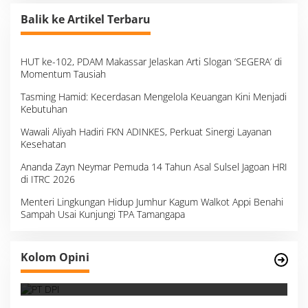
Balik ke Artikel Terbaru
HUT ke-102, PDAM Makassar Jelaskan Arti Slogan ‘SEGERA’ di
Momentum Tausiah
Tasming Hamid: Kecerdasan Mengelola Keuangan Kini Menjadi
Kebutuhan
Wawali Aliyah Hadiri FKN ADINKES, Perkuat Sinergi Layanan
Kesehatan
Ananda Zayn Neymar Pemuda 14 Tahun Asal Sulsel Jagoan HRI
di ITRC 2026
Menteri Lingkungan Hidup Jumhur Kagum Walkot Appi Benahi
Sampah Usai Kunjungi TPA Tamangapa
Survei, Angka Presentase dan Kejujuran
Kolom Opini
Membaca Realitas