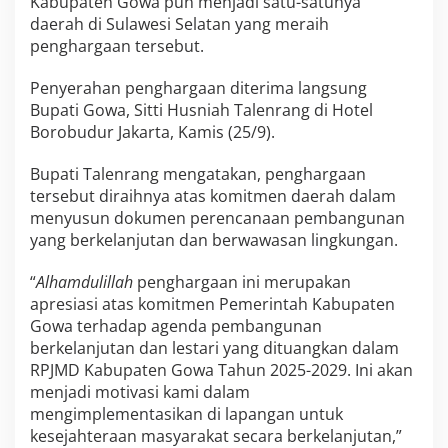
Kabupaten Gowa pun menjadi satu-satunya
w
daerah di Sulawesi Selatan yang meraih
a
penghargaan tersebut.
r
d
Penyerahan penghargaan diterima langsung
2
0
Bupati Gowa, Sitti Husniah Talenrang di Hotel
2
Borobudur Jakarta, Kamis (25/9).
5
Bupati Talenrang mengatakan, penghargaan
tersebut diraihnya atas komitmen daerah dalam
menyusun dokumen perencanaan pembangunan
yang berkelanjutan dan berwawasan lingkungan.
“
Alhamdulillah
penghargaan ini merupakan
apresiasi atas komitmen Pemerintah Kabupaten
Gowa terhadap agenda pembangunan
berkelanjutan dan lestari yang dituangkan dalam
RPJMD Kabupaten Gowa Tahun 2025-2029. Ini akan
menjadi motivasi kami dalam
mengimplementasikan di lapangan untuk
kesejahteraan masyarakat secara berkelanjutan,”