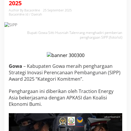
2025
d
i
Author By Bacaonline
25 September 2025
S
Bacaonline.id / Daerah
a
t
u
Bupati Gowa Sitti Husniah Talenrang menghadiri pemberian
-
penghargaan SIPP.(foto/ist)
s
a
t
u
n
Gowa
– Kabupaten Gowa meraih penghargaan
y
a
Strategi Inovasi Perencanaan Pembangunan (SIPP)
D
Award 2025 “Kategori Komitmen”.
a
e
Penghargaan ini diberikan oleh Traction Energy
r
Asia bekerjasama dengan APKASI dan Koalisi
a
h
Ekonomi Bumi.
d
i
S
u
l