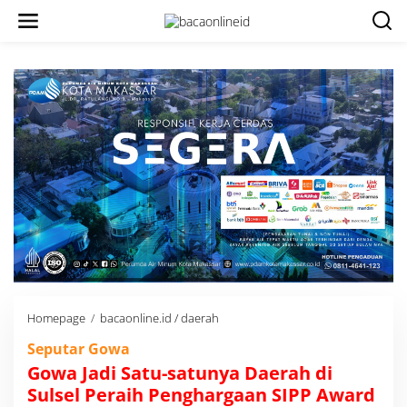
Homepage
/
bacaonline.id / daerah
G
o
Seputar Gowa
w
a
Gowa Jadi Satu-satunya Daerah di
J
Sulsel Peraih Penghargaan SIPP Award
a