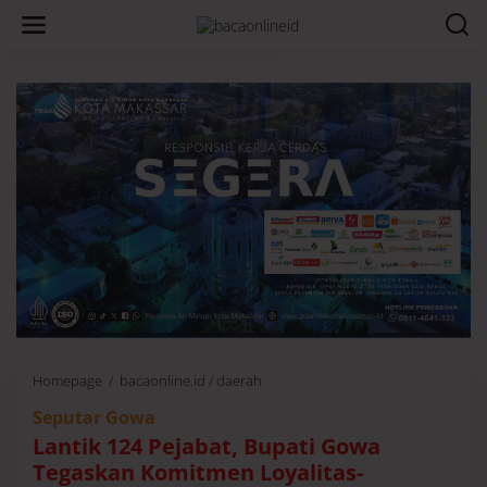
Homepage
/
bacaonline.id / daerah
L
a
Seputar Gowa
n
t
Lantik 124 Pejabat, Bupati Gowa
i
Tegaskan Komitmen Loyalitas-
k