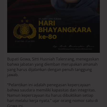
f
e
s
i
o
n
a
l
i
s
m
e
Bupati Gowa, Sitti Husniah Talenrang, menegaskan
bahwa jabatan yang diemban merupakan amanah
yang harus dijalankan dengan penuh tanggung
jawab.
“Pelantikan ini adalah penegasan kepercayaan
bahwa saudara memiliki kapasitas dan integritas.
Namun kepercayaan itu harus dibuktikan setiap
hari melalui kerja nyata,” ujar orang nomor satu di
Gowa ini.