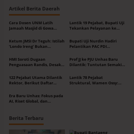
i
p
o
Artikel Berita Daerah
s
Cara Dosen UNM Latih
Lantik 19 Pejabat, Bupati Uji
Jamaah Masjid di Gowa
Tekankan Pelayanan ke
Pahami Makna Bahasa Arab
Masyarakat Terus
Alquran
Meningkat
Ketum JMSI Dr Teguh: Istilah
Bupati Uji Nurdin Hadiri
‘Londo Ireng’ Bukan
Pelantikan PAC PDI
Sudutkan Profesi Tertentu,
Perjuangan Kabupaten
Apalagi Insan Pers
Bantaeng
HMI Soroti Dugaan
Prof JJ ke PJU Unhas Baru
Penguasaan Randis, Desak
Dilantik: Tuntutan Semakin
Audit Pemda Jeneponto
Besar Baik Skala Nasional-
Internasional
122 Pejabat Utama Dilantik
Lantik 78 Pejabat
Rektor, Berikut Daftar
Struktural, Wamen Ossy:
Lengkap Mereka yang Resmi
Rotasi dan Promosi Jabatan
Menjabat
Bentuk Birokrat yang
Era Baru Unhas: Fokus pada
Adaptif
AI, Riset Global, dan
Hilirisasi Inovasi
Berita Terbaru