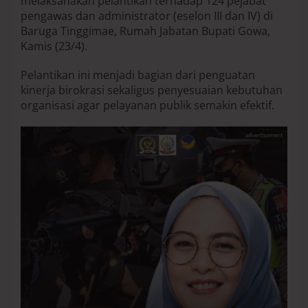
melaksanakan pelantikan terhadap 124 pejabat
s
pengawas dan administrator (eselon III dan IV) di
k
Baruga Tinggimae, Rumah Jabatan Bupati Gowa,
a
Kamis (23/4).
n
K
o
Pelantikan ini menjadi bagian dari penguatan
m
kinerja birokrasi sekaligus penyesuaian kebutuhan
i
organisasi agar pelayanan publik semakin efektif.
t
m
e
n
L
o
y
a
l
i
t
a
s
-
P
r
o