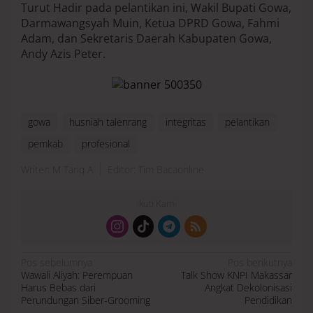
Turut Hadir pada pelantikan ini, Wakil Bupati Gowa,
Darmawangsyah Muin, Ketua DPRD Gowa, Fahmi
Adam, dan Sekretaris Daerah Kabupaten Gowa,
Andy Azis Peter.
gowa
husniah talenrang
integritas
pelantikan
pemkab
profesional
Writer: M Tariq A
Editor: Tim Bacaonline
Ikuti Kami
N
Pos sebelumnya
Pos berikutnya
a
Wawali Aliyah: Perempuan
Talk Show KNPI Makassar
v
i
Harus Bebas dari
Angkat Dekolonisasi
g
a
Perundungan Siber-Grooming
Pendidikan
s