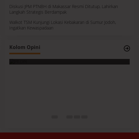
Diskusi JPM PTNBH di Makassar Resmi Ditutup, Lahirkan
Langkah Strategis Berdampak
Walkot TSM Kunjungi Lokasi Kebakaran di Sumur Jodoh,
Ingatkan Kewaspadaan
Survei, Angka Presentase dan Kejujuran
Kolom Opini
Membaca Realitas
S
I
M