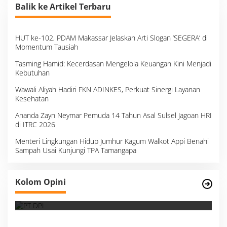
Balik ke Artikel Terbaru
HUT ke-102, PDAM Makassar Jelaskan Arti Slogan ‘SEGERA’ di
Momentum Tausiah
Tasming Hamid: Kecerdasan Mengelola Keuangan Kini Menjadi
Kebutuhan
Wawali Aliyah Hadiri FKN ADINKES, Perkuat Sinergi Layanan
Kesehatan
Ananda Zayn Neymar Pemuda 14 Tahun Asal Sulsel Jagoan HRI
di ITRC 2026
Menteri Lingkungan Hidup Jumhur Kagum Walkot Appi Benahi
Sampah Usai Kunjungi TPA Tamangapa
Survei, Angka Presentase dan Kejujuran
Kolom Opini
Membaca Realitas