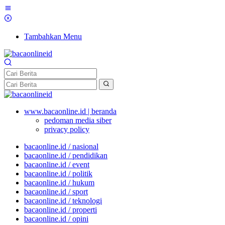
Tambahkan Menu
www.bacaonline.id | beranda
pedoman media siber
privacy policy
bacaonline.id / nasional
bacaonline.id / pendidikan
bacaonline.id / event
bacaonline.id / politik
bacaonline.id / hukum
bacaonline.id / sport
bacaonline.id / teknologi
bacaonline.id / properti
bacaonline.id / opini