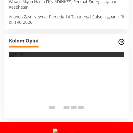
Wawali Aliyah Hadiri FKN ADINKES, Perkuat Sinergi Layanan
Kesehatan
Ananda Zayn Neymar Pemuda 14 Tahun Asal Sulsel Jagoan HRI
di ITRC 2026
Survei, Angka Presentase dan Kejujuran
Kolom Opini
Membaca Realitas
S
I
M