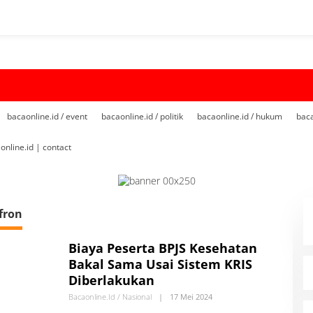
bacaonline.id / event
bacaonline.id / politik
bacaonline.id / hukum
baca
online.id | contact
fron
Biaya Peserta BPJS Kesehatan
Bakal Sama Usai Sistem KRIS
Diberlakukan
Bacaonline.id / Nasional
|
17 Mei 2024
O
L