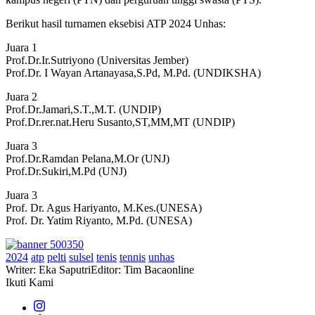
Berikut hasil turnamen eksebisi ATP 2024 Unhas:
Juara 1
Prof.Dr.Ir.Sutriyono (Universitas Jember)
Prof.Dr. I Wayan Artanayasa,S.Pd, M.Pd. (UNDIKSHA)
Juara 2
Prof.Dr.Jamari,S.T.,M.T. (UNDIP)
Prof.Dr.rer.nat.Heru Susanto,ST,MM,MT (UNDIP)
Juara 3
Prof.Dr.Ramdan Pelana,M.Or (UNJ)
Prof.Dr.Sukiri,M.Pd (UNJ)
Juara 3
Prof. Dr. Agus Hariyanto, M.Kes.(UNESA)
Prof. Dr. Yatim Riyanto, M.Pd. (UNESA)
2024
atp
pelti
sulsel
tenis
tennis
unhas
Writer: Eka Saputri
Editor: Tim Bacaonline
Ikuti Kami