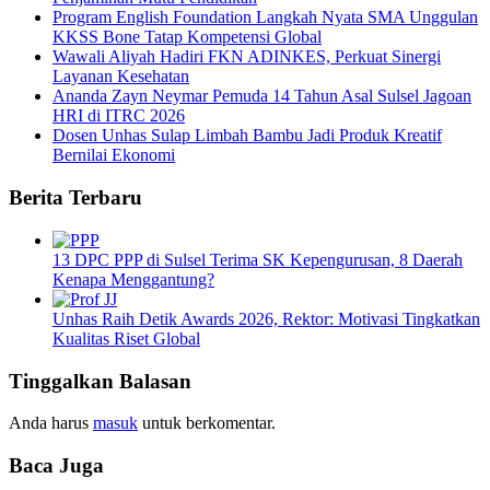
Program English Foundation Langkah Nyata SMA Unggulan
KKSS Bone Tatap Kompetensi Global
Wawali Aliyah Hadiri FKN ADINKES, Perkuat Sinergi
Layanan Kesehatan
Ananda Zayn Neymar Pemuda 14 Tahun Asal Sulsel Jagoan
HRI di ITRC 2026
Dosen Unhas Sulap Limbah Bambu Jadi Produk Kreatif
Bernilai Ekonomi
Berita Terbaru
13 DPC PPP di Sulsel Terima SK Kepengurusan, 8 Daerah
Kenapa Menggantung?
Unhas Raih Detik Awards 2026, Rektor: Motivasi Tingkatkan
Kualitas Riset Global
Tinggalkan Balasan
Anda harus
masuk
untuk berkomentar.
Baca Juga