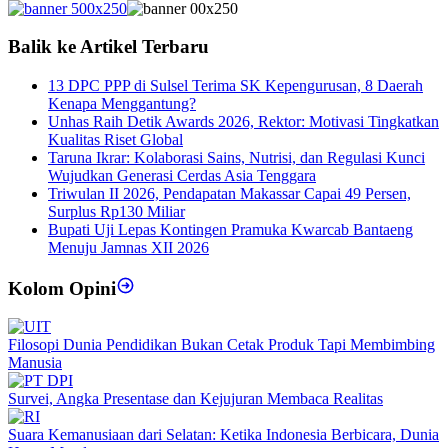
Balik ke Artikel Terbaru
13 DPC PPP di Sulsel Terima SK Kepengurusan, 8 Daerah
Kenapa Menggantung?
Unhas Raih Detik Awards 2026, Rektor: Motivasi Tingkatkan
Kualitas Riset Global
Taruna Ikrar: Kolaborasi Sains, Nutrisi, dan Regulasi Kunci
Wujudkan Generasi Cerdas Asia Tenggara
Triwulan II 2026, Pendapatan Makassar Capai 49 Persen,
Surplus Rp130 Miliar
Bupati Uji Lepas Kontingen Pramuka Kwarcab Bantaeng
Menuju Jamnas XII 2026
Kolom Opini
Filosopi Dunia Pendidikan Bukan Cetak Produk Tapi Membimbing
Manusia
Survei, Angka Presentase dan Kejujuran Membaca Realitas
Suara Kemanusiaan dari Selatan: Ketika Indonesia Berbicara, Dunia