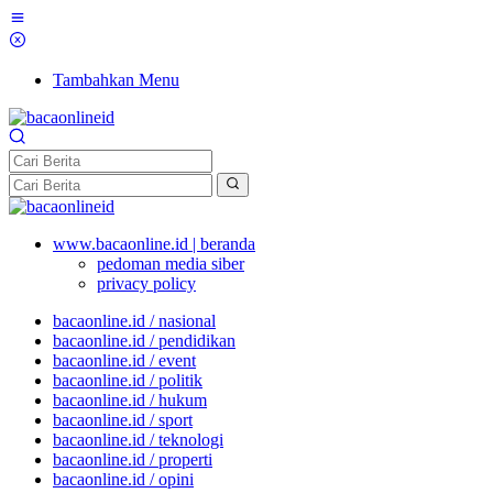
Tambahkan Menu
www.bacaonline.id | beranda
pedoman media siber
privacy policy
bacaonline.id / nasional
bacaonline.id / pendidikan
bacaonline.id / event
bacaonline.id / politik
bacaonline.id / hukum
bacaonline.id / sport
bacaonline.id / teknologi
bacaonline.id / properti
bacaonline.id / opini