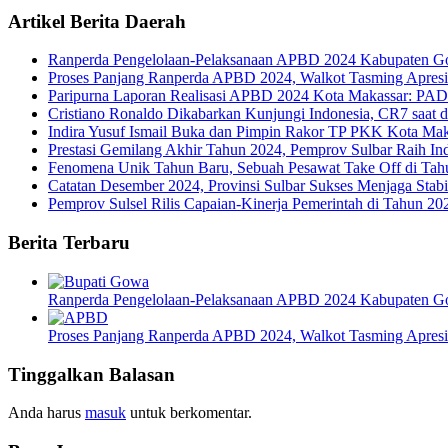
Artikel Berita Daerah
Ranperda Pengelolaan-Pelaksanaan APBD 2024 Kabupaten Go
Proses Panjang Ranperda APBD 2024, Walkot Tasming Apresiasi
Paripurna Laporan Realisasi APBD 2024 Kota Makassar: PAD
Cristiano Ronaldo Dikabarkan Kunjungi Indonesia, CR7 saat di
Indira Yusuf Ismail Buka dan Pimpin Rakor TP PKK Kota Maka
Prestasi Gemilang Akhir Tahun 2024, Pemprov Sulbar Raih In
Fenomena Unik Tahun Baru, Sebuah Pesawat Take Off di Tah
Catatan Desember 2024, Provinsi Sulbar Sukses Menjaga Stabi
Pemprov Sulsel Rilis Capaian-Kinerja Pemerintah di Tahun 
Berita Terbaru
Ranperda Pengelolaan-Pelaksanaan APBD 2024 Kabupaten Go
Proses Panjang Ranperda APBD 2024, Walkot Tasming Apresiasi
Tinggalkan Balasan
Anda harus
masuk
untuk berkomentar.