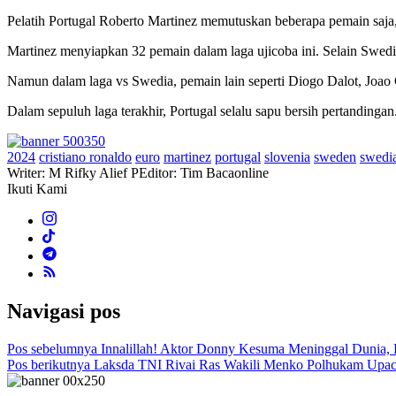
Pelatih Portugal Roberto Martinez memutuskan beberapa pemain saja,
Martinez menyiapkan 32 pemain dalam laga ujicoba ini. Selain Swedi
Namun dalam laga vs Swedia, pemain lain seperti Diogo Dalot, Joao C
Dalam sepuluh laga terakhir, Portugal selalu sapu bersih pertandingan
2024
cristiano ronaldo
euro
martinez
portugal
slovenia
sweden
swedi
Writer: M Rifky Alief P
Editor: Tim Bacaonline
Ikuti Kami
Navigasi pos
Pos sebelumnya
Innalillah! Aktor Donny Kesuma Meninggal Dunia
Pos berikutnya
Laksda TNI Rivai Ras Wakili Menko Polhukam Upaca