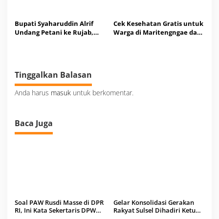
Bupati Syaharuddin Alrif
Cek Kesehatan Gratis untuk
Undang Petani ke Rujab,
Warga di Maritengngae dari
Bahas Solusi Kebutuhan Air
Mahasiswa KKN Profesi
di Lahan Pertanian
Unhas
Tinggalkan Balasan
Anda harus
masuk
untuk berkomentar.
Baca Juga
Soal PAW Rusdi Masse di DPR
Gelar Konsolidasi Gerakan
RI, Ini Kata Sekertaris DPW
Rakyat Sulsel Dihadiri Ketua
Nasdem Sulsel Cicu
Umum DPP Sahrin Hamid