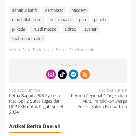
ashabul kahfi
demokrat
nasdem
nimatullah erbe
nur kanaah
pan
pilbub
pilkada
rusdi masse
sidrap
syahar
syaharuddin alrif
Writer: Muh Tarik Aziz
Editor: Tim Bacaonline
Ikuti Kami
N
Pos sebelumnya
Pos berikutnya
a
Ketua Bappilu PKB Syamsu
Pelindo Regional 4 Tingkatkan
v
i
Rizal Spil 2 Surat Tugas dari
Mutu Pendidikan Warga
g
a
DPP PKB untuk Pilgub Sulsel
Pesisir Kaluku Bodoa Tallo
s
2024
i
p
o
s
Artikel Berita Daerah