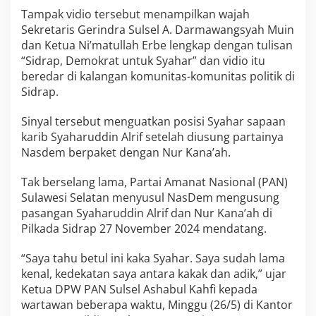
A
Tampak vidio tersebut menampilkan wajah
N
Sekretaris Gerindra Sulsel A. Darmawangsyah Muin
U
s
dan Ketua Ni’matullah Erbe lengkap dengan tulisan
u
“Sidrap, Demokrat untuk Syahar” dan vidio itu
n
beredar di kalangan komunitas-komunitas politik di
g
Sidrap.
P
i
l
Sinyal tersebut menguatkan posisi Syahar sapaan
b
karib Syaharuddin Alrif setelah diusung partainya
u
Nasdem berpaket dengan Nur Kana’ah.
p
S
Tak berselang lama, Partai Amanat Nasional (PAN)
i
d
Sulawesi Selatan menyusul NasDem mengusung
r
pasangan Syaharuddin Alrif dan Nur Kana’ah di
a
Pilkada Sidrap 27 November 2024 mendatang.
p
“Saya tahu betul ini kaka Syahar. Saya sudah lama
kenal, kedekatan saya antara kakak dan adik,” ujar
Ketua DPW PAN Sulsel Ashabul Kahfi kepada
wartawan beberapa waktu, Minggu (26/5) di Kantor