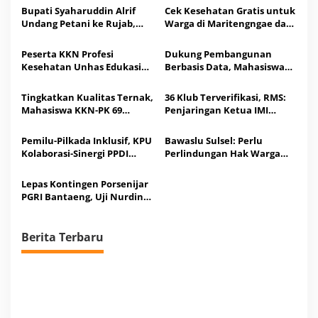
Bupati Syaharuddin Alrif
Cek Kesehatan Gratis untuk
Undang Petani ke Rujab,
Warga di Maritengngae dari
Bahas Solusi Kebutuhan Air
Mahasiswa KKN Profesi
di Lahan Pertanian
Unhas
Peserta KKN Profesi
Dukung Pembangunan
Kesehatan Unhas Edukasi
Berbasis Data, Mahasiswa
Santri Ponpes di Sidrap
KKN-T Unhas Petakan
Sulsel Perilaku Hidup Sehat
UMKM Desa Belawae
Tingkatkan Kualitas Ternak,
36 Klub Terverifikasi, RMS:
Mahasiswa KKN-PK 69
Penjaringan Ketua IMI
Unhas Gelar Program ‘SAPA
Sesuai Mekanisme, Semua
TERNAK’ di Sidrap
Berhak Maju
Pemilu-Pilkada Inklusif, KPU
Bawaslu Sulsel: Perlu
Kolaborasi-Sinergi PPDI
Perlindungan Hak Warga
Makassar
dalam Pemutakhiran Data
Parpol
Lepas Kontingen Porsenijar
PGRI Bantaeng, Uji Nurdin:
Ada Hadiah Khusus
Berita Terbaru