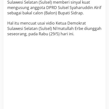
r
Sulawesi Selatan (Sulsel) memberi sinyal kuat
u
mengusung anggota DPRD Sulsel Syaharuddin Alrif
d
sebagai bakal calon (Balon) Bupati Sidrap.
d
i
Hal itu mencuat usai vidio Ketua Demokrat
n
A
Sulawesi Selatan (Sulsel) Ni’matullah Erbe diunggah
l
seseorang, pada Rabu (29/5) hari ini.
r
i
f
,
S
u
s
u
l
N
a
s
D
e
m
-
P