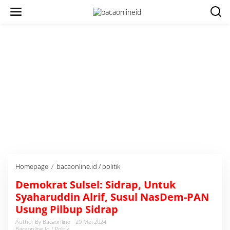
Homepage
/
bacaonline.id / politik
D
e
Demokrat Sulsel: Sidrap, Untuk
m
o
Syaharuddin Alrif, Susul NasDem-PAN
k
Usung Pilbup Sidrap
r
a
Author By Bacaonline
29 Mei 2024
Bacaonline.id / Politik