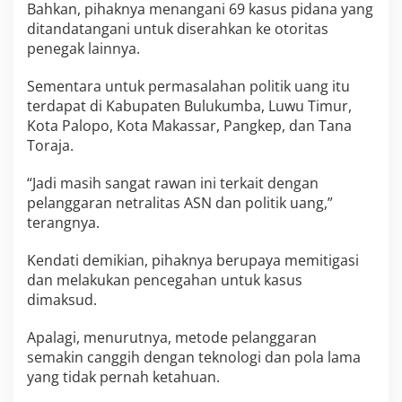
Bahkan, pihaknya menangani 69 kasus pidana yang
a
ditandatangani untuk diserahkan ke otoritas
w
a
penegak lainnya.
n
P
Sementara untuk permasalahan politik uang itu
e
terdapat di Kabupaten Bulukumba, Luwu Timur,
l
Kota Palopo, Kota Makassar, Pangkep, dan Tana
a
n
Toraja.
g
g
“Jadi masih sangat rawan ini terkait dengan
a
pelanggaran netralitas ASN dan politik uang,”
r
terangnya.
M
o
n
Kendati demikian, pihaknya berupaya memitigasi
e
dan melakukan pencegahan untuk kasus
y
dimaksud.
P
o
l
Apalagi, menurutnya, metode pelanggaran
i
semakin canggih dengan teknologi dan pola lama
t
yang tidak pernah ketahuan.
i
c