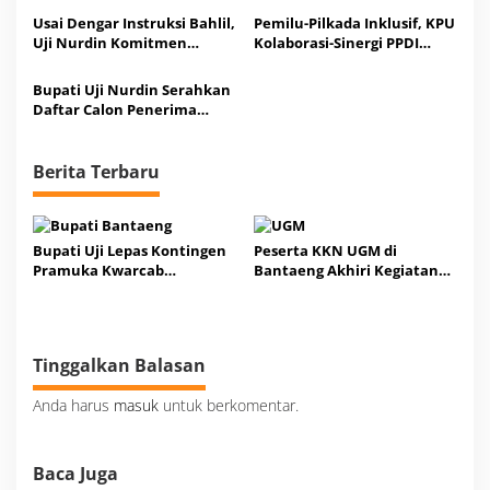
Bantaeng Gratis
Putusannya
Usai Dengar Instruksi Bahlil,
Pemilu-Pilkada Inklusif, KPU
Uji Nurdin Komitmen
Kolaborasi-Sinergi PPDI
Kembalikan Kejayaan
Makassar
Golkar
Bupati Uji Nurdin Serahkan
Daftar Calon Penerima
Bantuan PJUTS ke Ibu
Penasehat DWP ESDM RI
Berita Terbaru
Bupati Uji Lepas Kontingen
Peserta KKN UGM di
Pramuka Kwarcab
Bantaeng Akhiri Kegiatan
Bantaeng Menuju Jamnas
Usai 50 Hari Proses Studi, Ini
XII 2026
Kata Bupati Uji
Tinggalkan Balasan
Anda harus
masuk
untuk berkomentar.
Baca Juga