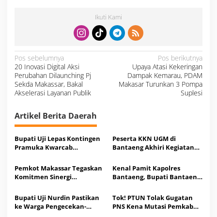
Ikuti Kami
N
Pos sebelumnya
Pos berikutnya
a
20 Inovasi Digital Aksi
Upaya Atasi Kekeringan
v
i
Perubahan Dilaunching Pj
Dampak Kemarau, PDAM
g
a
Sekda Makassar, Bakal
Makasar Turunkan 3 Pompa
s
Akselerasi Layanan Publik
Suplesi
i
p
o
s
Artikel Berita Daerah
Bupati Uji Lepas Kontingen
Peserta KKN UGM di
Pramuka Kwarcab
Bantaeng Akhiri Kegiatan
Bantaeng Menuju Jamnas
Usai 50 Hari Proses Studi, Ini
XII 2026
Kata Bupati Uji
Pemkot Makassar Tegaskan
Kenal Pamit Kapolres
Komitmen Sinergi
Bantaeng, Bupati Bantaeng
Penguatan Ekonomi Rakyat
Harap Sinergitas Semakin
Kuat
Bupati Uji Nurdin Pastikan
Tok! PTUN Tolak Gugatan
ke Warga Pengecekan-
PNS Kena Mutasi Pemkab
Pengobatan Tuberkulosis di
Bantaeng, Ini Amar