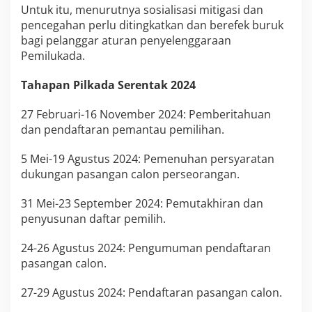
Untuk itu, menurutnya sosialisasi mitigasi dan
s
-
pencegahan perlu ditingkatkan dan berefek buruk
N
bagi pelanggar aturan penyelenggaraan
e
Pemilukada.
t
r
Tahapan Pilkada Serentak 2024
a
l
i
27 Februari-16 November 2024: Pemberitahuan
t
dan pendaftaran pemantau pemilihan.
a
s
5 Mei-19 Agustus 2024: Pemenuhan persyaratan
A
dukungan pasangan calon perseorangan.
S
N
31 Mei-23 September 2024: Pemutakhiran dan
penyusunan daftar pemilih.
24-26 Agustus 2024: Pengumuman pendaftaran
pasangan calon.
27-29 Agustus 2024: Pendaftaran pasangan calon.