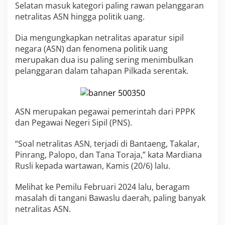
Selatan masuk kategori paling rawan pelanggaran
n
8
netralitas ASN hingga politik uang.
D
a
Dia mengungkapkan netralitas aparatur sipil
e
negara (ASN) dan fenomena politik uang
r
merupakan dua isu paling sering menimbulkan
a
h
pelanggaran dalam tahapan Pilkada serentak.
d
i
S
u
ASN merupakan pegawai pemerintah dari PPPK
l
dan Pegawai Negeri Sipil (PNS).
s
e
l
“Soal netralitas ASN, terjadi di Bantaeng, Takalar,
K
Pinrang, Palopo, dan Tana Toraja,” kata Mardiana
a
Rusli kepada wartawan, Kamis (20/6) lalu.
t
e
Melihat ke Pemilu Februari 2024 lalu, beragam
g
o
masalah di tangani Bawaslu daerah, paling banyak
r
netralitas ASN.
i
R