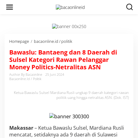
Homepage
/
bacaonline.id / politik
B
a
Bawaslu: Bantaeng dan 8 Daerah di
w
a
Sulsel Kategori Rawan Pelanggar
s
Money Politics-Netralitas ASN
l
u
Author By Bacaonline
25 Juni 2024
Bacaonline.id / Politik
:
B
a
Ketua Bawaslu Sulsel Mardiana Rusli ungkap 9 daerah kategori rawan
n
politik uang hingga netralitas ASN. (Dok. IST)
t
a
e
n
g
Makassar
– Ketua Bawaslu Sulsel, Mardiana Rusli
d
mencatat, setidaknya ada 9 daerah di Sulawesi
a