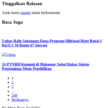
Tinggalkan Balasan
Anda harus
masuk
untuk berkomentar.
Baca Juga
Unhas Raih Sokongan Dana Program Hilirisasi Riset Batch I
Rp31,1 M Bantu 67 Inovasi
24 PTNBH Kumpul di Makassar Sulsel Bahas Sistem
Penjaminan Mutu Pendidikan
1
2
3
…
248
Berikutnya
No More Posts Available.