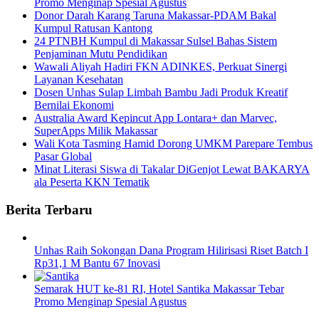
Promo Menginap Spesial Agustus
Donor Darah Karang Taruna Makassar-PDAM Bakal
Kumpul Ratusan Kantong
24 PTNBH Kumpul di Makassar Sulsel Bahas Sistem
Penjaminan Mutu Pendidikan
Wawali Aliyah Hadiri FKN ADINKES, Perkuat Sinergi
Layanan Kesehatan
Dosen Unhas Sulap Limbah Bambu Jadi Produk Kreatif
Bernilai Ekonomi
Australia Award Kepincut App Lontara+ dan Marvec,
SuperApps Milik Makassar
Wali Kota Tasming Hamid Dorong UMKM Parepare Tembus
Pasar Global
Minat Literasi Siswa di Takalar DiGenjot Lewat BAKARYA
ala Peserta KKN Tematik
Berita Terbaru
Unhas Raih Sokongan Dana Program Hilirisasi Riset Batch I
Rp31,1 M Bantu 67 Inovasi
Semarak HUT ke-81 RI, Hotel Santika Makassar Tebar
Promo Menginap Spesial Agustus