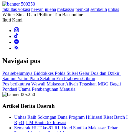
fakultas vokasi
hewan
juleha
makassar
pemkot
sembelih
unhas
Writer: Sinta Dian P
Editor: Tim Bacaonline
Ikuti Kami
Navigasi pos
Pos sebelumnya
Biddokkes Polda Sulsel Gelar Doa dan Dzikir-
Santuni Yatim Piatu Setahun Era Prabowo-Gibran
Pos berikutnya
Wawali Makassar Aliyah Tegaskan MBG Bagai
Pondasi Utama Pembangunan Manusia
Artikel Berita Daerah
Unhas Raih Sokongan Dana Program Hilirisasi Riset Batch I
Rp31,1 M Bantu 67 Inovasi
Semarak HUT ke-81 RI, Hotel Santika Makassar Tebar