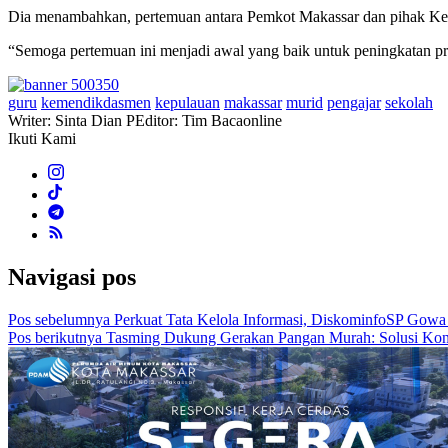
Dia menambahkan, pertemuan antara Pemkot Makassar dan pihak Keme
“Semoga pertemuan ini menjadi awal yang baik untuk peningkatan pros
guru
kemendikdasmen
kepulauan
makassar
murid
pengajar
sekolah
Writer: Sinta Dian P
Editor: Tim Bacaonline
Ikuti Kami
Navigasi pos
Pos sebelumnya
Perkuat Tata Kelola Informasi, DiskominfoSP Gowa
Pos berikutnya
Tasming Dukung Gerakan Pangan Murah: Solusi Konk