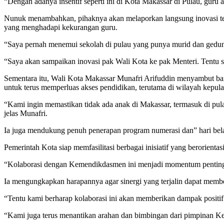
“Dengan adanya insentif seperti ini di Kota Makassar di Pulau, guru
Nunuk menambahkan, pihaknya akan melaporkan langsung inovasi ters
yang menghadapi kekurangan guru.
“Saya pernah menemui sekolah di pulau yang punya murid dan gedung se
“Saya akan sampaikan inovasi pak Wali Kota ke pak Menteri. Tentu 
Sementara itu, Wali Kota Makassar Munafri Arifuddin menyambut ba
untuk terus memperluas akses pendidikan, terutama di wilayah kepul
“Kami ingin memastikan tidak ada anak di Makassar, termasuk di pul
jelas Munafri.
Ia juga mendukung penuh penerapan program numerasi dan” hari bela
Pemerintah Kota siap memfasilitasi berbagai inisiatif yang berorient
“Kolaborasi dengan Kemendikdasmen ini menjadi momentum penting 
Ia mengungkapkan harapannya agar sinergi yang terjalin dapat member
“Tentu kami berharap kolaborasi ini akan memberikan dampak positif
“Kami juga terus menantikan arahan dan bimbingan dari pimpinan K