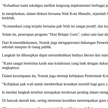
“Kehadiran kami sekaligus melihat langsung implementasi berbagai pr
Ia menjelaskan, dalam diskusi bersama Wali Kota Munafri, sejumlah hal
berlebih.
“Komunikasi yang terjalin bersama pak Wali ini sangat positif, dan
Selain itu, penerapan program “Hari Belajar Guru”, yakni satu hari d
Dari Kemendikdasmen, Nunuk juga mengapresiasi dukungan Pemerint
sekolah maupun di ruang publik.
Langkah ini diharapkan dapat menumbuhkan budaya literasi dan numer
“Kami sangat berterima kasih atas kolaborasi yang baik dengan duku
ungkapnya.
Dalam kesempatan itu, Nunuk juga memuji kebijakan Pemerintah Kota
“Kebijakan pak wali untuk memberikan kenaikan insentif bagi guru ya
Ia menilai langkah tersebut merupakan terobosan penting dalam mengat
Di banyak daerah lain, sering menemui kesulitan menempatkan guru di