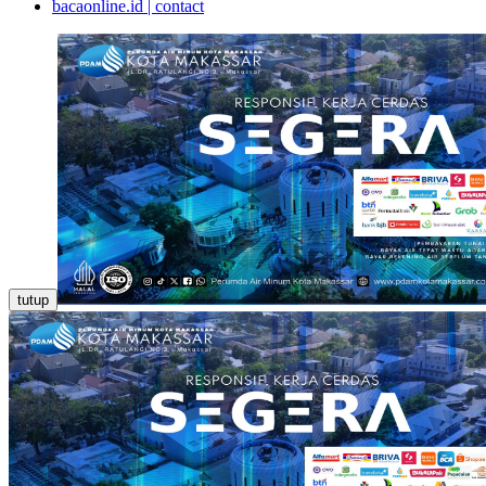
bacaonline.id | contact
tutup