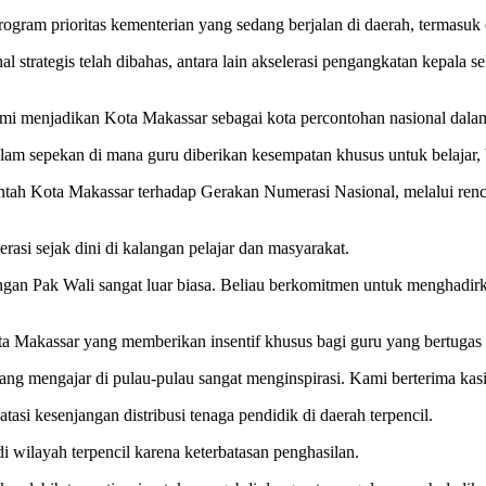
ogram prioritas kementerian yang sedang berjalan di daerah, termasuk
 strategis telah dibahas, antara lain akselerasi pengangkatan kepala s
 kami menjadikan Kota Makassar sebagai kota percontohan nasional da
alam sepekan di mana guru diberikan kesempatan khusus untuk belajar, 
ah Kota Makassar terhadap Gerakan Numerasi Nasional, melalui ren
asi sejak dini di kalangan pelajar dan masyarakat.
ngan Pak Wali sangat luar biasa. Beliau berkomitmen untuk menghadirk
 Makassar yang memberikan insentif khusus bagi guru yang bertugas 
ng mengajar di pulau-pulau sangat menginspirasi. Kami berterima kasih
asi kesenjangan distribusi tenaga pendidik di daerah terpencil.
 wilayah terpencil karena keterbatasan penghasilan.