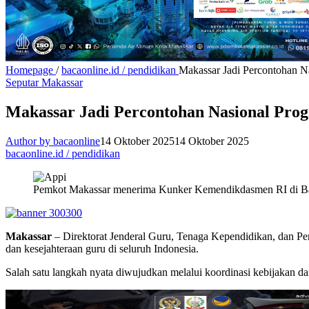
Homepage
/
bacaonline.id / pendidikan
Makassar Jadi Percontohan N
Seputar Makassar
Makassar Jadi Percontohan Nasional Pro
Author by bacaonline
14 Oktober 2025
14 Oktober 2025
bacaonline.id / pendidikan
Pemkot Makassar menerima Kunker Kemendikdasmen RI di Bala
Makassar
– Direktorat Jenderal Guru, Tenaga Kependidikan, dan 
dan kesejahteraan guru di seluruh Indonesia.
Salah satu langkah nyata diwujudkan melalui koordinasi kebijakan dan