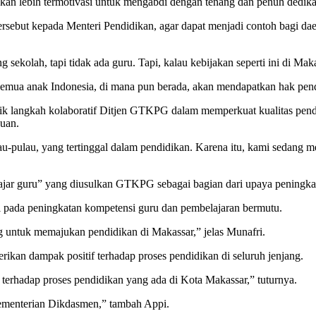
 akan lebih termotivasi untuk mengabdi dengan tenang dan penuh dedik
ebut kepada Menteri Pendidikan, agar dapat menjadi contoh bagi daer
kolah, tapi tidak ada guru. Tapi, kalau kebijakan seperti ini di Makas
semua anak Indonesia, di mana pun berada, akan mendapatkan hak pend
ik langkah kolaboratif Ditjen GTKPG dalam memperkuat kualitas pen
auan.
au-pulau, yang tertinggal dalam pendidikan. Karena itu, kami sedang
jar guru” yang diusulkan GTKPG sebagai bagian dari upaya peningkat
asi pada peningkatan kompetensi guru dan pembelajaran bermutu.
untuk memajukan pendidikan di Makassar,” jelas Munafri.
ikan dampak positif terhadap proses pendidikan di seluruh jenjang.
 terhadap proses pendidikan yang ada di Kota Makassar,” tuturnya.
ementerian Dikdasmen,” tambah Appi.