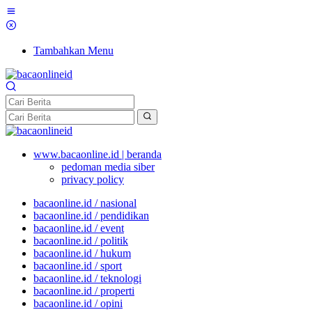
Tambahkan Menu
www.bacaonline.id | beranda
pedoman media siber
privacy policy
bacaonline.id / nasional
bacaonline.id / pendidikan
bacaonline.id / event
bacaonline.id / politik
bacaonline.id / hukum
bacaonline.id / sport
bacaonline.id / teknologi
bacaonline.id / properti
bacaonline.id / opini