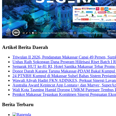
Artikel Berita Daerah
Triwulan II 2026, Pendapatan Makassar Capai 49 Persen, Surp
Unhas Raih Sokongan Dana Program Hilirisasi Riset Batch I 
Semarak HUT ke-81 RI, Hotel Santika Makassar Tebar Promo
Donor Darah Karang Taruna Makassar-PDAM Bakal Kumpul 
24 PTNBH Kumpul di Makassar Sulsel Bahas Sistem Penjami
Wawali Aliyah Hadiri FKN ADINKES, Perkuat Sinergi Layan
Australia Award Kepincut App Lontara+ dan Marvec, SuperAp
Wali Kota Tasming Hamid Dorong UMKM Parepare Tembus P
Pemkot Makassar Tegaskan Komitmen Sinergi Penguatan Eko
Berita Terbaru