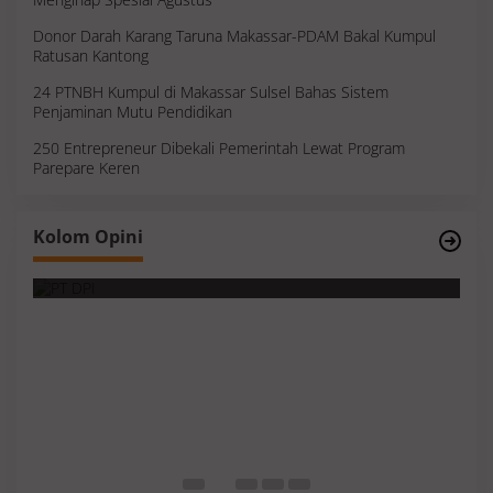
Donor Darah Karang Taruna Makassar-PDAM Bakal Kumpul
Ratusan Kantong
24 PTNBH Kumpul di Makassar Sulsel Bahas Sistem
Penjaminan Mutu Pendidikan
250 Entrepreneur Dibekali Pemerintah Lewat Program
Parepare Keren
Survei, Angka Presentase dan Kejujuran
Kolom Opini
Membaca Realitas
S
I
M