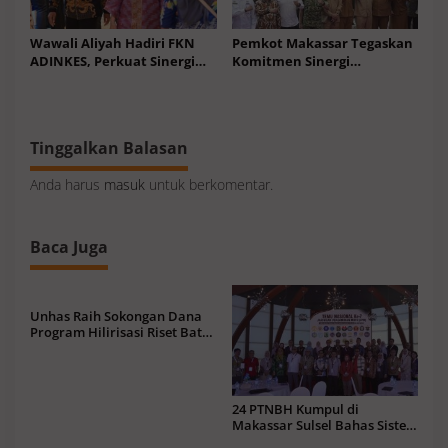
Wawali Aliyah Hadiri FKN
Pemkot Makassar Tegaskan
ADINKES, Perkuat Sinergi
Komitmen Sinergi
Layanan Kesehatan
Penguatan Ekonomi Rakyat
Tinggalkan Balasan
Anda harus
masuk
untuk berkomentar.
Baca Juga
Unhas Raih Sokongan Dana
Program Hilirisasi Riset Batch
I Rp31,1 M Bantu 67 Inovasi
24 PTNBH Kumpul di
Makassar Sulsel Bahas Sistem
Penjaminan Mutu Pendidikan