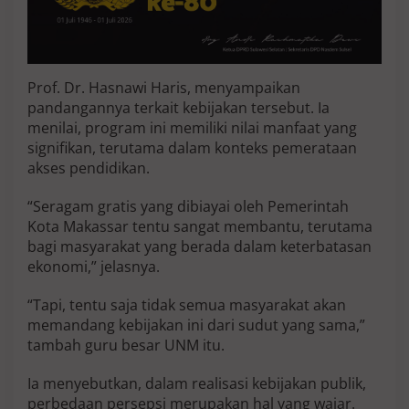
n
M
a
s
y
Prof. Dr. Hasnawi Haris, menyampaikan
a
pandangannya terkait kebijakan tersebut. Ia
r
menilai, program ini memiliki nilai manfaat yang
a
k
signifikan, terutama dalam konteks pemerataan
a
akses pendidikan.
t
“Seragam gratis yang dibiayai oleh Pemerintah
Kota Makassar tentu sangat membantu, terutama
bagi masyarakat yang berada dalam keterbatasan
ekonomi,” jelasnya.
“Tapi, tentu saja tidak semua masyarakat akan
memandang kebijakan ini dari sudut yang sama,”
tambah guru besar UNM itu.
Ia menyebutkan, dalam realisasi kebijakan publik,
perbedaan persepsi merupakan hal yang wajar.