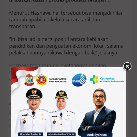
dilibatkan dalam proses produksi seragam.
Menurut Hasnawi, hal tersebut bisa menjadi nilai
tambah apabila dikelola secara adil dan
transparan.
“Ini bisa jadi sinergi positif antara kebijakan
pendidikan dan penguatan ekonomi lokal, selama
pelaksanaannya dikawal dengan baik,” jelasnya.
Hasnawi menutup pernyataannya dengan
menegaskan bahwa program ini tetap harus
dijalankan hingga tuntas, dengan prinsip
akuntabilitas dan keberpihakan terhadap
masyarakat yang membutuhkan.
“Kuncinya ada di pelaksanaan. Selama program ini
bermanfaat dan dijalankan sesuai aturan, tentu
akan mendapat apresiasi dari masyarakat luas,”
pungkasnya.