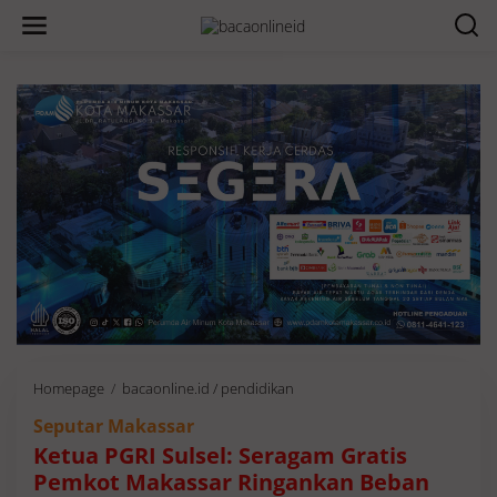
Homepage
/
bacaonline.id / pendidikan
K
e
Seputar Makassar
t
u
Ketua PGRI Sulsel: Seragam Gratis
a
Pemkot Makassar Ringankan Beban
P