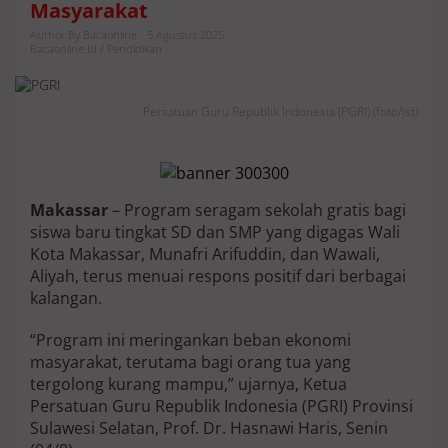
Masyarakat
G
R
Author By Bacaonline
5 Agustus 2025
I
Bacaonline.id / Pendidikan
S
u
l
Persatuan Guru Republik Indonesia (PGRI).(foto/ist)
s
e
l
:
S
Makassar
– Program seragam sekolah gratis bagi
e
r
siswa baru tingkat SD dan SMP yang digagas Wali
a
Kota Makassar, Munafri Arifuddin, dan Wawali,
g
Aliyah, terus menuai respons positif dari berbagai
a
kalangan.
m
G
r
“Program ini meringankan beban ekonomi
a
masyarakat, terutama bagi orang tua yang
t
tergolong kurang mampu,” ujarnya, Ketua
i
Persatuan Guru Republik Indonesia (PGRI) Provinsi
s
P
Sulawesi Selatan, Prof. Dr. Hasnawi Haris, Senin
e