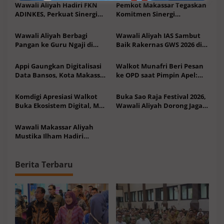
Wawali Aliyah Hadiri FKN
Pemkot Makassar Tegaskan
ADINKES, Perkuat Sinergi
Komitmen Sinergi
Layanan Kesehatan
Penguatan Ekonomi Rakyat
Wawali Aliyah Berbagi
Wawali Aliyah IAS Sambut
Pangan ke Guru Ngaji di
Baik Rakernas GWS 2026 di
Momentum Muktamar V
Kota Makassar
Wahdah Islamiyah
Appi Gaungkan Digitalisasi
Walkot Munafri Beri Pesan
Data Bansos, Kota Makassar
ke OPD saat Pimpin Apel:
Bakal Jadi Pilot Project
Gercep soal Sosial
Komdigi Apresiasi Walkot
Buka Sao Raja Festival 2026,
Buka Ekosistem Digital, MCH
Wawali Aliyah Dorong Jaga
Nabuka Nusantara Resmi
Warisan Budaya
Dilaunching
Wawali Makassar Aliyah
Mustika Ilham Hadiri
Finalisasi Penetapan LP2B
Berita Terbaru