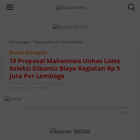
Homepage
/
bacaonline.id / pendidikan
1
9
Dunia Kampus
P
r
19 Proposal Mahasiswa Unhas Lolos
o
Seleksi Dibantu Biaya Kegiatan Rp 5
p
Juta Per Lembaga
o
s
Author By Bacaonline
12 Juni 2025
a
Bacaonline.id / Pendidikan
l
M
a
Salah satu kelompok mahakarya mahasiswa Unhas lolos seleksi.
h
(foto/ist)
a
s
i
s
w