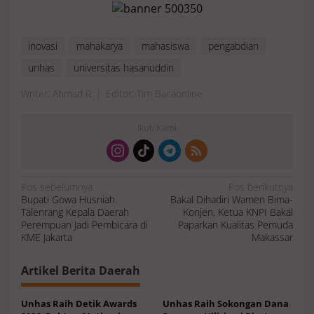
inovasi
mahakarya
mahasiswa
pengabdian
unhas
universitas hasanuddin
Writer: Ahmad R
Editor: Tim Bacaonline
Ikuti Kami
N
Pos sebelumnya
Pos berikutnya
a
Bupati Gowa Husniah
Bakal Dihadiri Wamen Bima-
v
i
Talenrang Kepala Daerah
Konjen, Ketua KNPI Bakal
g
a
Perempuan Jadi Pembicara di
Paparkan Kualitas Pemuda
s
KME Jakarta
Makassar
i
p
o
s
Artikel Berita Daerah
Unhas Raih Detik Awards
Unhas Raih Sokongan Dana