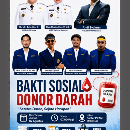
Vegetaguard: Sistem Terpadu Pencegahan PMK
dan Parasit Internal melalui Pendekatan Triple-e
(Edukasi, Eliminasi, Enginering) untuk Desa Mandiri
11.
Himpunan Mahasiswa Statistika – FMIPA
Senja: Sekolah Menyapa di Mana Saja sebagai
Inovasi kegiatan belajar asyik untuk anak-anak
pejuang sehat di rumah singgah makassar
12.
HMGF – FMIPA
Penerapan Teknologi Geofisika Tepat Guna untuk
Menentukan Titik Bor Air Tanah di Wilayah Krisis Air
di Desa Cikoang Kab. Takalar
13.
Forum Mahasiswa Kesehatan Masyarakat –
FKM
Sipatokkong BerNutrisi : Optimalisasi