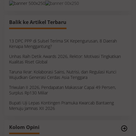
Balik ke Artikel Terbaru
13 DPC PPP di Sulsel Terima SK Kepengurusan, 8 Daerah
Kenapa Menggantung?
Unhas Raih Detik Awards 2026, Rektor: Motivasi Tingkatkan
Kualitas Riset Global
Taruna Ikrar: Kolaborasi Sains, Nutrisi, dan Regulasi Kunci
Wujudkan Generasi Cerdas Asia Tenggara
Triwulan II 2026, Pendapatan Makassar Capai 49 Persen,
Surplus Rp130 Miliar
Bupati Uji Lepas Kontingen Pramuka Kwarcab Bantaeng
Menuju Jamnas XII 2026
Survei, Angka Presentase dan Kejujuran
Kolom Opini
Membaca Realitas