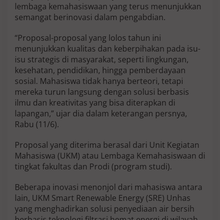
lembaga kemahasiswaan yang terus menunjukkan
B
i
semangat berinovasi dalam pengabdian.
a
y
“Proposal-proposal yang lolos tahun ini
a
menunjukkan kualitas dan keberpihakan pada isu-
K
isu strategis di masyarakat, seperti lingkungan,
e
g
kesehatan, pendidikan, hingga pemberdayaan
i
sosial. Mahasiswa tidak hanya berteori, tetapi
a
mereka turun langsung dengan solusi berbasis
t
ilmu dan kreativitas yang bisa diterapkan di
a
n
lapangan,” ujar dia dalam keterangan persnya,
R
Rabu (11/6).
p
5
Proposal yang diterima berasal dari Unit Kegiatan
J
Mahasiswa (UKM) atau Lembaga Kemahasiswaan di
u
t
tingkat fakultas dan Prodi (program studi).
a
P
Beberapa inovasi menonjol dari mahasiswa antara
e
lain, UKM Smart Renewable Energy (SRE) Unhas
r
yang menghadirkan solusi penyediaan air bersih
L
e
berbasis teknologi filtrasi hemat energi di wilayah