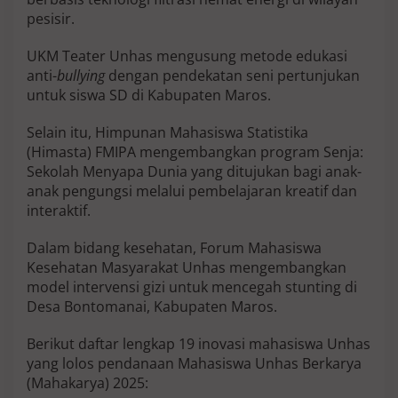
m
pesisir.
b
a
UKM Teater Unhas mengusung metode edukasi
g
anti-
bullying
dengan pendekatan seni pertunjukan
a
untuk siswa SD di Kabupaten Maros.
Selain itu, Himpunan Mahasiswa Statistika
(Himasta) FMIPA mengembangkan program Senja:
Sekolah Menyapa Dunia yang ditujukan bagi anak-
anak pengungsi melalui pembelajaran kreatif dan
interaktif.
Dalam bidang kesehatan, Forum Mahasiswa
Kesehatan Masyarakat Unhas mengembangkan
model intervensi gizi untuk mencegah stunting di
Desa Bontomanai, Kabupaten Maros.
Berikut daftar lengkap 19 inovasi mahasiswa Unhas
yang lolos pendanaan Mahasiswa Unhas Berkarya
(Mahakarya) 2025: