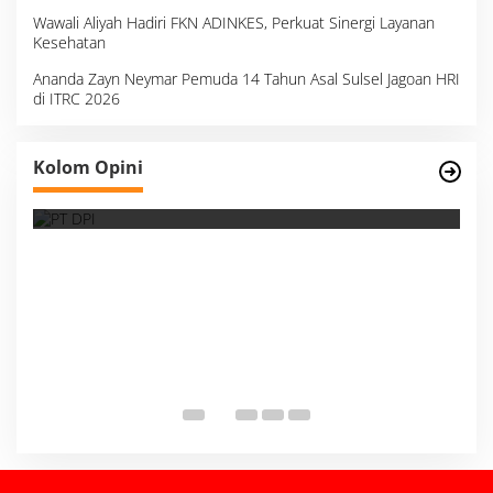
Wawali Aliyah Hadiri FKN ADINKES, Perkuat Sinergi Layanan
Kesehatan
Ananda Zayn Neymar Pemuda 14 Tahun Asal Sulsel Jagoan HRI
di ITRC 2026
Survei, Angka Presentase dan Kejujuran
Kolom Opini
Membaca Realitas
S
I
M