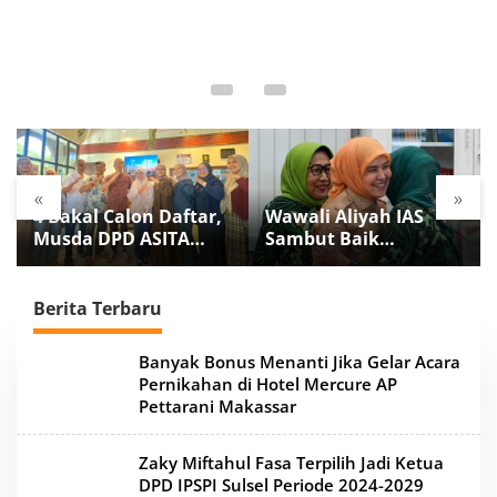
«
»
4 Bakal Calon Daftar,
Wawali Aliyah IAS
Musda DPD ASITA
Sambut Baik
Sulsel Digelar 20
Rakernas GWS 2026 di
Agustus
Kota Makassar
Berita Terbaru
b
Banyak Bonus Menanti Jika Gelar Acara
a
Pernikahan di Hotel Mercure AP
c
Pettarani Makassar
a
o
n
Zaky Miftahul Fasa Terpilih Jadi Ketua
l
i
DPD IPSPI Sulsel Periode 2024-2029