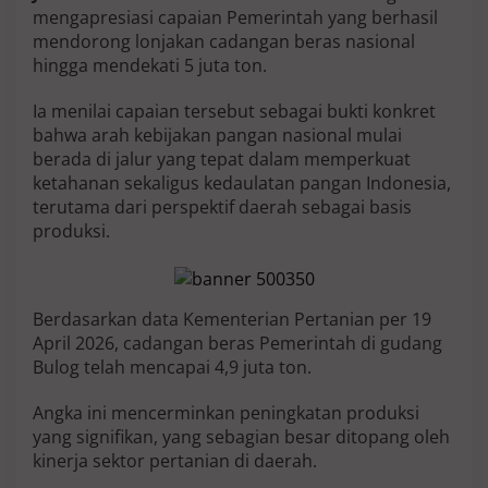
T
mengapresiasi capaian Pemerintah yang berhasil
a
mendorong lonjakan cadangan beras nasional
m
hingga mendekati 5 juta ton.
s
i
Ia menilai capaian tersebut sebagai bukti konkret
l
D
bahwa arah kebijakan pangan nasional mulai
P
berada di jalur yang tepat dalam memperkuat
D
ketahanan sekaligus kedaulatan pangan Indonesia,
:
terutama dari perspektif daerah sebagai basis
B
u
produksi.
k
t
i
P
Berdasarkan data Kementerian Pertanian per 19
e
April 2026, cadangan beras Pemerintah di gudang
m
e
Bulog telah mencapai 4,9 juta ton.
r
i
Angka ini mencerminkan peningkatan produksi
n
yang signifikan, yang sebagian besar ditopang oleh
t
kinerja sektor pertanian di daerah.
a
h