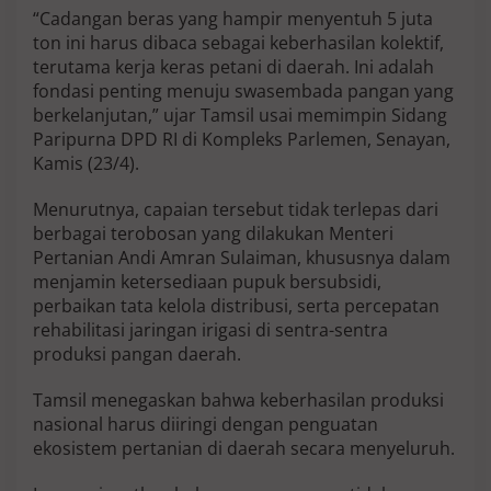
P
“Cadangan beras yang hampir menyentuh 5 juta
e
ton ini harus dibaca sebagai keberhasilan kolektif,
r
terutama kerja keras petani di daerah. Ini adalah
k
fondasi penting menuju swasembada pangan yang
u
a
berkelanjutan,” ujar Tamsil usai memimpin Sidang
t
Paripurna DPD RI di Kompleks Parlemen, Senayan,
K
Kamis (23/4).
e
t
Menurutnya, capaian tersebut tidak terlepas dari
a
h
berbagai terobosan yang dilakukan Menteri
a
Pertanian Andi Amran Sulaiman, khususnya dalam
n
menjamin ketersediaan pupuk bersubsidi,
a
perbaikan tata kelola distribusi, serta percepatan
n
rehabilitasi jaringan irigasi di sentra-sentra
P
a
produksi pangan daerah.
n
g
Tamsil menegaskan bahwa keberhasilan produksi
a
nasional harus diiringi dengan penguatan
n
ekosistem pertanian di daerah secara menyeluruh.