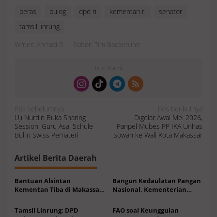
beras
bulog
dpd ri
kementan ri
senator
tamsil linrung
Writer: Ahmad R
Editor: Tim Bacaonline
Ikuti Kami
N
Pos sebelumnya
Pos berikutnya
a
Uji Nurdin Buka Sharing
Digelar Awal Mei 2026,
v
i
Session, Guru Asal Schule
Panpel Mubes PP IKA Unhas
g
a
Buhn Swiss Pemateri
Sowan ke Wali Kota Makassar
s
i
p
o
Artikel Berita Daerah
s
Bantuan Alsintan
Bangun Kedaulatan Pangan
Kementan Tiba di Makassar,
Nasional, Kementerian
Walkot TSM Yakin Dongkrak
ATR/BPN Targetkan 87% LBS
Hasil Panen
jadi LP2B
Tamsil Linrung: DPD
FAO soal Keunggulan