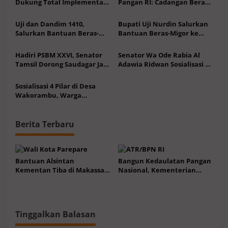
Dukung Total Implementasi
Pangan RI: Cadangan Beras
Pasal 33 UUD 1945
Melimpah, Tidak Impor-Siap
Ekspor
Uji dan Dandim 1410,
Bupati Uji Nurdin Salurkan
Salurkan Bantuan Beras-
Bantuan Beras-Migor ke
Tinjau Pembangunan
31.654 Warga Bantaeng
Jembatan Garuda
Hadiri PSBM XXVI, Senator
Senator Wa Ode Rabia Al
Tamsil Dorong Saudagar Jadi
Adawia Ridwan Sosialisasi 4
Katalisator Ekonomi Daerah
Pilar MPR di Panti Asuhan
Sosialisasi 4 Pilar di Desa
Wakorambu, Warga
Didorong Perkuat Nilai
Kebangsaan
Berita Terbaru
Bantuan Alsintan
Bangun Kedaulatan Pangan
Kementan Tiba di Makassar,
Nasional, Kementerian
Walkot TSM Yakin Dongkrak
ATR/BPN Targetkan 87% LBS
Hasil Panen
jadi LP2B
Tinggalkan Balasan