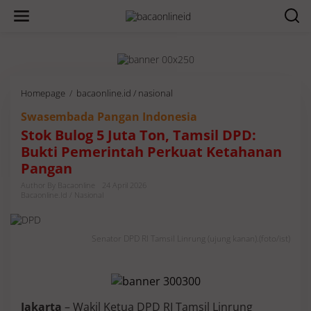
Homepage
/
bacaonline.id / nasional
S
t
Swasembada Pangan Indonesia
o
k
Stok Bulog 5 Juta Ton, Tamsil DPD:
B
Bukti Pemerintah Perkuat Ketahanan
u
Pangan
l
o
Author By Bacaonline
24 April 2026
g
Bacaonline.id / Nasional
5
J
u
Senator DPD RI Tamsil Linrung (ujung kanan).(foto/ist)
t
a
T
o
n
Jakarta
– Wakil Ketua DPD RI Tamsil Linrung
,