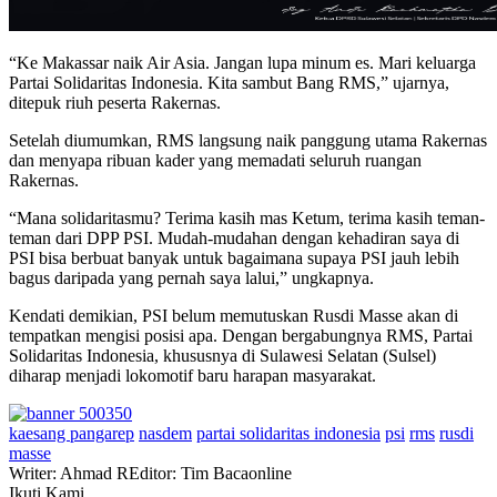
“Ke Makassar naik Air Asia. Jangan lupa minum es. Mari keluarga
Partai Solidaritas Indonesia. Kita sambut Bang RMS,” ujarnya,
ditepuk riuh peserta Rakernas.
Setelah diumumkan, RMS langsung naik panggung utama Rakernas
dan menyapa ribuan kader yang memadati seluruh ruangan
Rakernas.
“Mana solidaritasmu? Terima kasih mas Ketum, terima kasih teman-
teman dari DPP PSI. Mudah-mudahan dengan kehadiran saya di
PSI bisa berbuat banyak untuk bagaimana supaya PSI jauh lebih
bagus daripada yang pernah saya lalui,” ungkapnya.
Kendati demikian, PSI belum memutuskan Rusdi Masse akan di
tempatkan mengisi posisi apa. Dengan bergabungnya RMS, Partai
Solidaritas Indonesia, khususnya di Sulawesi Selatan (Sulsel)
diharap menjadi lokomotif baru harapan masyarakat.
kaesang pangarep
nasdem
partai solidaritas indonesia
psi
rms
rusdi
masse
Writer: Ahmad R
Editor: Tim Bacaonline
Ikuti Kami