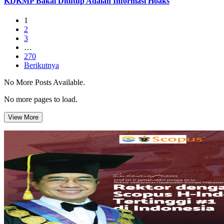
KDKMP Bakal Ditutup Adalah Informasi Hoaks
1
2
3
…
270
Berikutnya
No More Posts Available.
No more pages to load.
View More