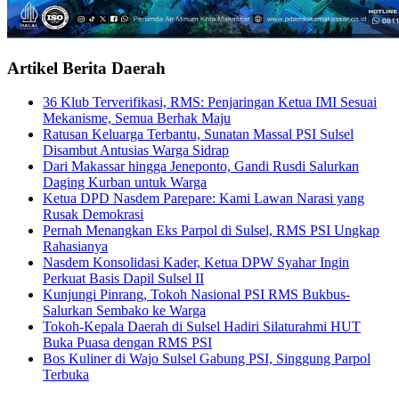
Artikel Berita Daerah
36 Klub Terverifikasi, RMS: Penjaringan Ketua IMI Sesuai
Mekanisme, Semua Berhak Maju
Ratusan Keluarga Terbantu, Sunatan Massal PSI Sulsel
Disambut Antusias Warga Sidrap
Dari Makassar hingga Jeneponto, Gandi Rusdi Salurkan
Daging Kurban untuk Warga
Ketua DPD Nasdem Parepare: Kami Lawan Narasi yang
Rusak Demokrasi
Pernah Menangkan Eks Parpol di Sulsel, RMS PSI Ungkap
Rahasianya
Nasdem Konsolidasi Kader, Ketua DPW Syahar Ingin
Perkuat Basis Dapil Sulsel II
Kunjungi Pinrang, Tokoh Nasional PSI RMS Bukbus-
Salurkan Sembako ke Warga
Tokoh-Kepala Daerah di Sulsel Hadiri Silaturahmi HUT
Buka Puasa dengan RMS PSI
Bos Kuliner di Wajo Sulsel Gabung PSI, Singgung Parpol
Terbuka