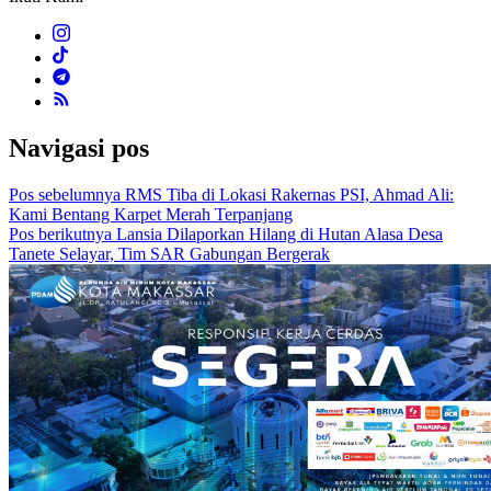
Navigasi pos
Pos sebelumnya
RMS Tiba di Lokasi Rakernas PSI, Ahmad Ali:
Kami Bentang Karpet Merah Terpanjang
Pos berikutnya
Lansia Dilaporkan Hilang di Hutan Alasa Desa
Tanete Selayar, Tim SAR Gabungan Bergerak