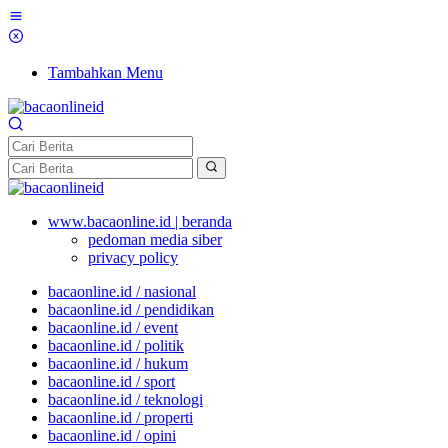
Tambahkan Menu
www.bacaonline.id | beranda
pedoman media siber
privacy policy
bacaonline.id / nasional
bacaonline.id / pendidikan
bacaonline.id / event
bacaonline.id / politik
bacaonline.id / hukum
bacaonline.id / sport
bacaonline.id / teknologi
bacaonline.id / properti
bacaonline.id / opini