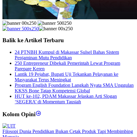
Balik ke Artikel Terbaru
24 PTNBH Kumpul di Makassar Sulsel Bahas Sistem
Penjaminan Mutu Pendidikan
250 Entrepreneur Dibekali Pemerintah Lewat Program
Parepare Keren
Lantik 19 Pejabat, Bupati Uji Tekankan Pelayanan ke
Masyarakat Terus Meningkat
Program English Foundation Langkah Nyata SMA Unggulan
KKSS Bone Tatap Kompetensi Global
HUT ke-102, PDAM Makassar Jelaskan Arti Slogan
‘SEGERA’ di Momentum Tausiah
Kolom Opini
Filosopi Dunia Pendidikan Bukan Cetak Produk Tapi Membimbing
Manusia