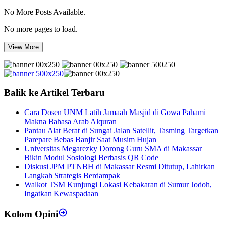
No More Posts Available.
No more pages to load.
View More
Balik ke Artikel Terbaru
Cara Dosen UNM Latih Jamaah Masjid di Gowa Pahami
Makna Bahasa Arab Alquran
Pantau Alat Berat di Sungai Jalan Satellit, Tasming Targetkan
Parepare Bebas Banjir Saat Musim Hujan
Universitas Megarezky Dorong Guru SMA di Makassar
Bikin Modul Sosiologi Berbasis QR Code
Diskusi JPM PTNBH di Makassar Resmi Ditutup, Lahirkan
Langkah Strategis Berdampak
Walkot TSM Kunjungi Lokasi Kebakaran di Sumur Jodoh,
Ingatkan Kewaspadaan
Kolom Opini