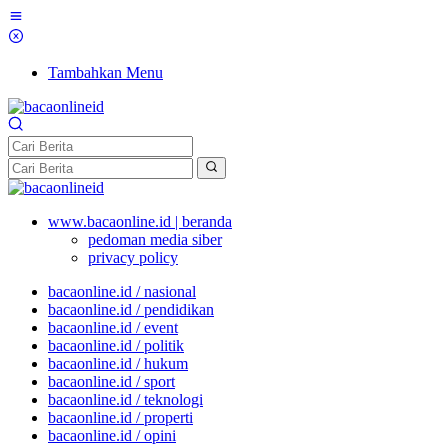
Tambahkan Menu
www.bacaonline.id | beranda
pedoman media siber
privacy policy
bacaonline.id / nasional
bacaonline.id / pendidikan
bacaonline.id / event
bacaonline.id / politik
bacaonline.id / hukum
bacaonline.id / sport
bacaonline.id / teknologi
bacaonline.id / properti
bacaonline.id / opini