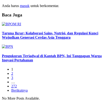
Anda harus
masuk
untuk berkomentar.
Baca Juga
Taruna Ikrar: Kolaborasi Sains, Nutrisi, dan Regulasi Kunci
Wujudkan Generasi Cerdas Asia Tenggara
Pengukuran Terjadwal di Kantah BPN, Ini Tanggapan Warga
Inovasi Pertahanan
1
2
3
…
272
Berikutnya
No More Posts Available.