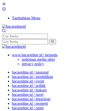
Tambahkan Menu
www.bacaonline.id | beranda
pedoman media siber
privacy policy
bacaonline.id / nasional
bacaonline.id / pendidikan
bacaonline.id / event
bacaonline.id / politik
bacaonline.id / hukum
bacaonline.id / sport
bacaonline.id / teknologi
bacaonline.id / properti
bacaonline.id / opini