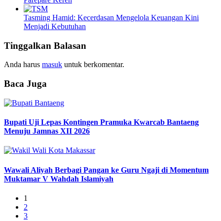
Tasming Hamid: Kecerdasan Mengelola Keuangan Kini
Menjadi Kebutuhan
Tinggalkan Balasan
Anda harus
masuk
untuk berkomentar.
Baca Juga
Bupati Uji Lepas Kontingen Pramuka Kwarcab Bantaeng
Menuju Jamnas XII 2026
Wawali Aliyah Berbagi Pangan ke Guru Ngaji di Momentum
Muktamar V Wahdah Islamiyah
1
2
3