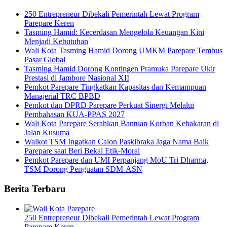
250 Entrepreneur Dibekali Pemerintah Lewat Program
Parepare Keren
Tasming Hamid: Kecerdasan Mengelola Keuangan Kini
Menjadi Kebutuhan
Wali Kota Tasming Hamid Dorong UMKM Parepare Tembus
Pasar Global
Tasming Hamid Dorong Kontingen Pramuka Parepare Ukir
Prestasi di Jambore Nasional XII
Pemkot Parepare Tingkatkan Kapasitas dan Kemampuan
Manajerial TRC BPBD
Pemkot dan DPRD Parepare Perkuat Sinergi Melalui
Pembahasan KUA-PPAS 2027
Wali Kota Parepare Serahkan Bantuan Korban Kebakaran di
Jalan Kusuma
Walkot TSM Ingatkan Calon Paskibraka Jaga Nama Baik
Parepare saat Beri Bekal Etik-Moral
Pemkot Parepare dan UMI Perpanjang MoU Tri Dharma,
TSM Dorong Penguatan SDM-ASN
Berita Terbaru
250 Entrepreneur Dibekali Pemerintah Lewat Program
Parepare Keren