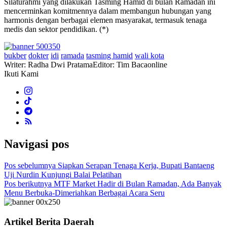
Silaturahmi yang dilakukan Tasming Hamid di bulan Ramadan ini
mencerminkan komitmennya dalam membangun hubungan yang
harmonis dengan berbagai elemen masyarakat, termasuk tenaga
medis dan sektor pendidikan. (*)
bukber
dokter
idi
ramada
tasming hamid
wali kota
Writer: Radha Dwi Pratama
Editor: Tim Bacaonline
Ikuti Kami
Navigasi pos
Pos sebelumnya
Siapkan Serapan Tenaga Kerja, Bupati Bantaeng
Uji Nurdin Kunjungi Balai Pelatihan
Pos berikutnya
MTF Market Hadir di Bulan Ramadan, Ada Banyak
Menu Berbuka-Dimeriahkan Berbagai Acara Seru
Artikel Berita Daerah