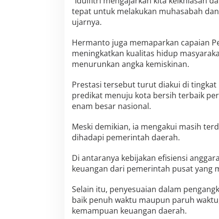
“Idulfitri mengajarkan kita keikhlasan d
tepat untuk melakukan muhasabah dan m
ujarnya.
Hermanto juga memaparkan capaian Pe
meningkatkan kualitas hidup masyaraka
menurunkan angka kemiskinan.
Prestasi tersebut turut diakui di tingk
predikat menuju kota bersih terbaik pe
enam besar nasional.
Meski demikian, ia mengakui masih ter
dihadapi pemerintah daerah.
Di antaranya kebijakan efisiensi angga
keuangan dari pemerintah pusat yang m
Selain itu, penyesuaian dalam pengang
baik penuh waktu maupun paruh waktu,
kemampuan keuangan daerah.