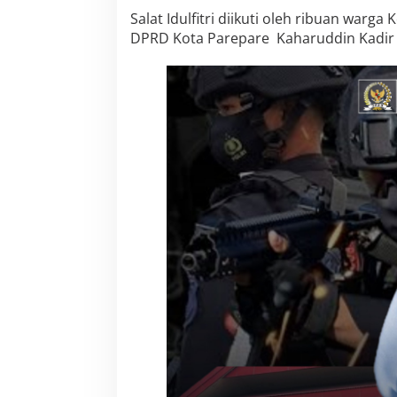
p
Salat Idulfitri diikuti oleh ribuan warg
a
DPRD Kota Parepare Kaharuddin Kadir b
n
g
a
n
A
n
d
i
M
a
k
k
a
s
a
u
H
a
r
i
I
n