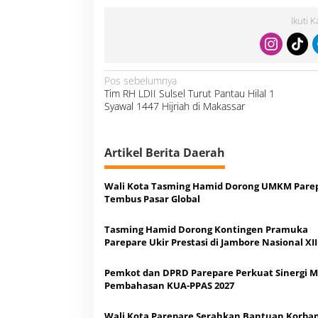
Ikuti 
N
Pos sebelumnya
a
Tim RH LDII Sulsel Turut Pantau Hilal 1
v
i
Syawal 1447 Hijriah di Makassar
g
a
s
i
p
o
Artikel Berita Daerah
s
Wali Kota Tasming Hamid Dorong UMKM Pare
Tembus Pasar Global
Tasming Hamid Dorong Kontingen Pramuka
Parepare Ukir Prestasi di Jambore Nasional XII
Pemkot dan DPRD Parepare Perkuat Sinergi M
Pembahasan KUA-PPAS 2027
Wali Kota Parepare Serahkan Bantuan Korba