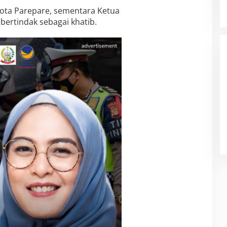
a Kota Parepare, sementara Ketua
ertindak sebagai khatib.
Filosopi Dunia Pendidikan Bukan
Cetak Produk Tapi Membimbing
Manusia