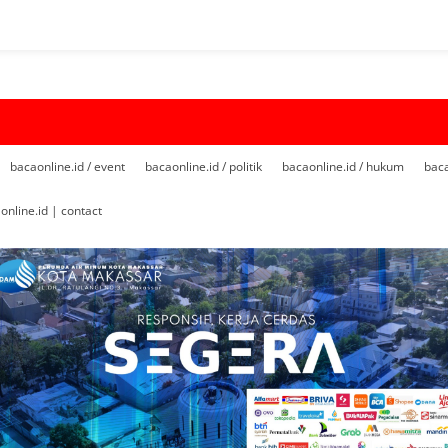
bacaonline.id / event
bacaonline.id / politik
bacaonline.id / hukum
baca
online.id | contact