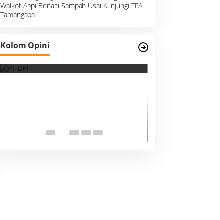
Walkot Appi Benahi Sampah Usai Kunjungi TPA
Tamangapa
Survei, Angka Presentase dan
Kolom Opini
Kejujuran Membaca Realitas
Suara Kemanusia
Ketika Indonesia
Dunia Harus Me