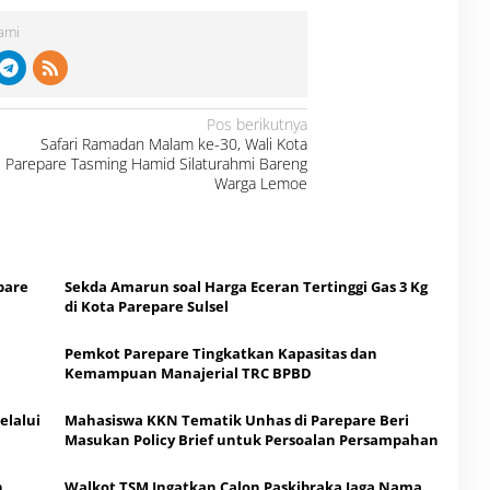
Kami
Pos berikutnya
Safari Ramadan Malam ke-30, Wali Kota
Parepare Tasming Hamid Silaturahmi Bareng
Warga Lemoe
pare
Sekda Amarun soal Harga Eceran Tertinggi Gas 3 Kg
di Kota Parepare Sulsel
Pemkot Parepare Tingkatkan Kapasitas dan
Kemampuan Manajerial TRC BPBD
elalui
Mahasiswa KKN Tematik Unhas di Parepare Beri
Masukan Policy Brief untuk Persoalan Persampahan
n
Walkot TSM Ingatkan Calon Paskibraka Jaga Nama