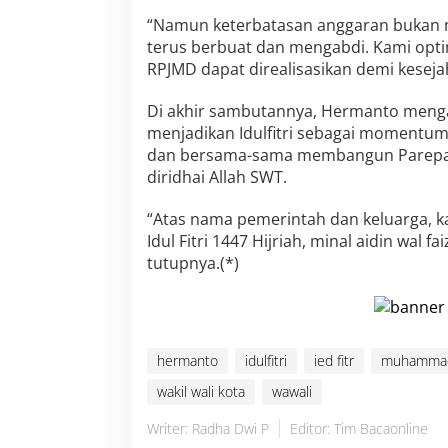
“Namun keterbatasan anggaran bukan m
terus berbuat dan mengabdi. Kami optimi
RPJMD dapat direalisasikan demi keseja
Di akhir sambutannya, Hermanto menga
menjadikan Idulfitri sebagai momentu
dan bersama-sama membangun Parepare
diridhai Allah SWT.
“Atas nama pemerintah dan keluarga, 
Idul Fitri 1447 Hijriah, minal aidin wal f
tutupnya.(*)
hermanto
idulfitri
ied fitr
muhammad
wakil wali kota
wawali
Writer: Radha Dwi P
Editor: Tim Bacaonline