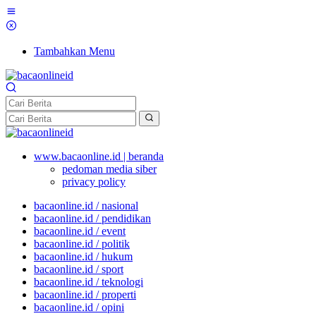
Tambahkan Menu
www.bacaonline.id | beranda
pedoman media siber
privacy policy
bacaonline.id / nasional
bacaonline.id / pendidikan
bacaonline.id / event
bacaonline.id / politik
bacaonline.id / hukum
bacaonline.id / sport
bacaonline.id / teknologi
bacaonline.id / properti
bacaonline.id / opini