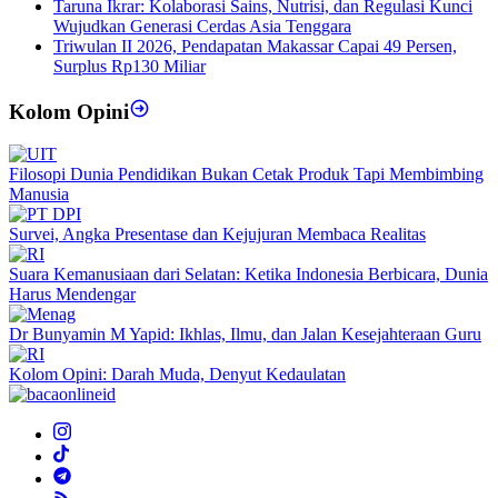
Taruna Ikrar: Kolaborasi Sains, Nutrisi, dan Regulasi Kunci
Wujudkan Generasi Cerdas Asia Tenggara
Triwulan II 2026, Pendapatan Makassar Capai 49 Persen,
Surplus Rp130 Miliar
Kolom Opini
Filosopi Dunia Pendidikan Bukan Cetak Produk Tapi Membimbing
Manusia
Survei, Angka Presentase dan Kejujuran Membaca Realitas
Suara Kemanusiaan dari Selatan: Ketika Indonesia Berbicara, Dunia
Harus Mendengar
Dr Bunyamin M Yapid: Ikhlas, Ilmu, dan Jalan Kesejahteraan Guru
Kolom Opini: Darah Muda, Denyut Kedaulatan